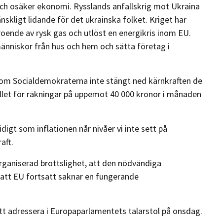
s och osäker ekonomi. Rysslands anfallskrig mot Ukraina
nskligt lidande för det ukrainska folket. Kriget har
oende av rysk gas och utlöst en energikris inom EU.
människor från hus och hem och sätta företag i
t om Socialdemokraterna inte stängt ned kärnkraften de
tället för räkningar på uppemot 40 000 kronor i månaden
gt som inflationen når nivåer vi inte sett på
aft.
ganiserad brottslighet, att den nödvändiga
tt EU fortsatt saknar en fungerande
tt adressera i Europaparlamentets talarstol på onsdag.