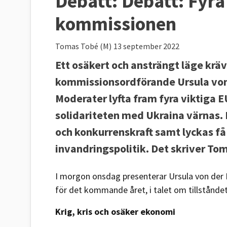
Debatt:
Debatt: Fyra 
kommissionen
Tomas Tobé (M)
13 september 2022
Ett osäkert och ansträngt läge krä
kommissionsordförande Ursula von d
Moderater lyfta fram fyra viktiga E
solidariteten med Ukraina värnas. 
och konkurrenskraft samt lyckas f
invandringspolitik. Det skriver To
I morgon onsdag presenterar Ursula von der
för det kommande året, i talet om tillståndet
Krig, kris och osäker ekonomi