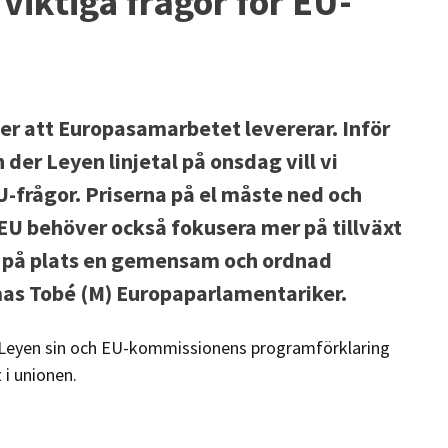
viktiga frågor för EU-
ver att Europasamarbetet levererar. Inför
er Leyen linjetal på onsdag vill vi
U-frågor. Priserna på el måste ned och
EU behöver också fokusera mer på tillväxt
å på plats en gemensam och ordnad
mas Tobé (M) Europaparlamentariker.
 Leyen sin och EU-kommissionens programförklaring
 i unionen.