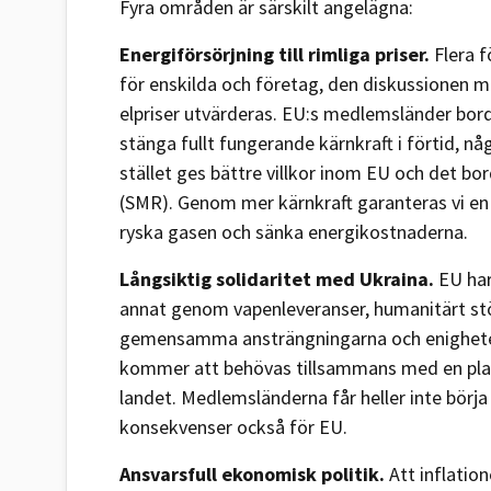
Fyra områden är särskilt angelägna:
Energiförsörjning till rimliga priser.
Flera f
för enskilda och företag, den diskussionen m
elpriser utvärderas. EU:s medlemsländer borde
stänga fullt fungerande kärnkraft i förtid, nå
stället ges bättre villkor inom EU och det b
(SMR). Genom mer kärnkraft garanteras vi en
ryska gasen och sänka energikostnaderna.
Långsiktig solidaritet med Ukraina.
EU har
annat genom vapenleveranser, humanitärt stö
gemensamma ansträngningarna och enigheten f
kommer att behövas tillsammans med en plan
landet. Medlemsländerna får heller inte börja
konsekvenser också för EU.
Ansvarsfull ekonomisk politik.
Att inflatio