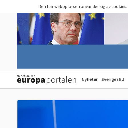
Hoppa till huvudinnehåll
Den här webbplatsen använder sig av cookies.
Nyheter
Sverige i EU