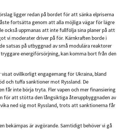
örslag ligger redan på bordet för att sänka elpriserna
åste fortsätta genom att alla möjliga vägar för lägre
 också uppmanas att inte fullfölja sina planer på att
got vi moderater driver på för. Kärnkraften borde i
orde satsas på utbyggnad av små modulära reaktorer
 tryggare energiförsörjning, kan komma bort från den
 visat ovillkorligt engagemang för Ukraina, bland
d och tuffa sanktioner mot Ryssland.
De
år inte börja tryta. Fler vapen och mer finansiering
 för att stötta den långsiktiga återuppbyggnaden av
 vika ned sig mot Ryssland, trots att sanktionerna får
nen bekämpas är avgörande. Samtidigt behöver vi gå