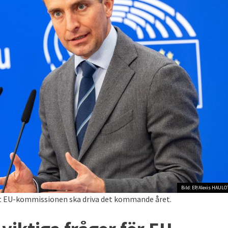
Bild: EP/Alexis HAULO
att EU-kommissionen ska driva det kommande året.