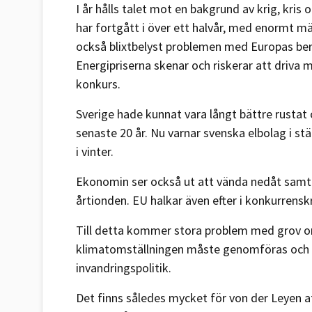
I år hålls talet mot en bakgrund av krig, kri
har fortgått i över ett halvår, med enormt mä
också blixtbelyst problemen med Europas ber
Energipriserna skenar och riskerar att driva 
konkurs.
Sverige hade kunnat vara långt bättre rusta
senaste 20 år. Nu varnar svenska elbolag i s
i vinter.
Ekonomin ser också ut att vända nedåt samtidi
årtionden. EU halkar även efter i konkurrenskr
Till detta kommer stora problem med grov or
klimatomställningen måste genomföras och a
invandringspolitik.
Det finns således mycket för von der Leyen a