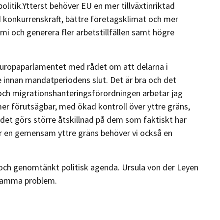
spolitik.Ytterst behöver EU en mer tillväxtinriktad
 konkurrenskraft, bättre företagsklimat och mer
omi och generera fler arbetstillfällen samt högre
uropaparlamentet med rådet om att delarna i
 innan mandatperiodens slut. Det är bra och det
 och migrationshanteringsförordningen arbetar jag
 mer förutsägbar, med ökad kontroll över yttre gräns,
det görs större åtskillnad på dem som faktiskt har
ar en gemensam yttre gräns behöver vi också en
iv och genomtänkt politisk agenda. Ursula von der Leyen
nsamma problem.