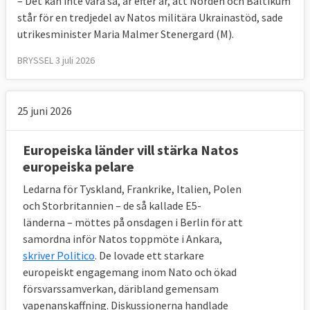
– Det kan inte vara så, år efter år, att Norden och Baltikum
står för en tredjedel av Natos militära Ukrainastöd, sade
utrikesminister Maria Malmer Stenergard (M).
BRYSSEL 3 juli 2026
25 juni 2026
Europeiska länder vill stärka Natos
europeiska pelare
Ledarna för Tyskland, Frankrike, Italien, Polen
och Storbritannien – de så kallade E5-
länderna – möttes på onsdagen i Berlin för att
samordna inför Natos toppmöte i Ankara,
skriver Politico
. De lovade ett starkare
europeiskt engagemang inom Nato och ökad
försvarssamverkan, däribland gemensam
vapenanskaffning. Diskussionerna handlade