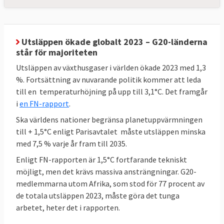
en minskning på 57 %.** MtCO2e betyder
miljoner ton
koldioxidekvivalenter
, ett mått
på mängden växthusgaser. *** Mtoe betyder
Utsläppen ökade globalt 2023 – G20-länderna
står för majoriteten
miljoner ton
oljeekvivalenter
, ett mått på
energiinnehåll.
Utsläppen av växthusgaser i världen ökade 2023 med 1,3
%. Fortsättning av nuvarande politik kommer att leda
till en temperaturhöjning på upp till 3,1°C. Det framgår
i
en FN-rapport
.
Sveriges mål enligt EU-beslut
Ska världens nationer begränsa planetuppvärmningen
Sverige har bundit sig i EU att minska sina
till + 1,5°C enligt Parisavtalet måste utsläppen minska
utsläpp av växthusgaser (ESR) och öka
med 7,5 % varje år fram till 2035.
upptaget av växthusgaser i skog och mark
Enligt FN-rapporten är 1,5°C fortfarande tekniskt
(LULUCF). Sverige måste halvera sina
möjligt, men det krävs massiva ansträngningar. G20-
utsläpp till 2030 jämfört med 2005. Likaså
medlemmarna utom Afrika, som stod för 77 procent av
måste skog och mark i Sverige lagra
de totala utsläppen 2023, måste göra det tunga
närmare fyra miljoner ton mer växthusgaser
arbetet, heter det i rapporten.
2030 jämfört med ett genomsnitt för åren