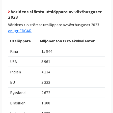
2016-2018. Utöver dessa mål finns i Sveriges
fall även olika mål som riksdagen satt upp,
Världens största utsläppare av växthusgaser
2023
dessa behandlas inte här.
Världens tio största utsläppare av växthusgaser 2023
enligt EDGAR
.
TABELL 2.
Läge
Bindande
Sveriges
Sverige
EU-mål 2030
Utsläppare
Miljoner ton CO2-ekvivalenter
klimat och
för Sverige
Kina
15 944
energimål i
EU
USA
5 961
Minskade
-29,4 procent
,
-
50 procent
,
Indien
4 134
utsläpp av
eller
eller
EU
3 222
växthusgaser
30,2 Mt
CO
e,
högst utsläpp
2
jmf. 2005
2024
på 21,6
Ryssland
2 672
(ESR) då
Mt
CO
e
2
Brasilien
1 300
Sverige
släppte ut