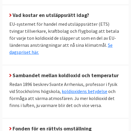
Vad kostar en utsläppsrätt idag?
EU-systemet för handel med utsläppsrätter (ETS)
tvingar tillverkare, kraftbolag och flygbolag att betala
för varje ton koldioxid de släpper ut som en del av EU-
ländernas ansträngningar att nå sina klimatmål.
Se
dagspriset här.
Sambandet mellan koldioxid och temperatur
Redan 1896 beskrev Svante Arrhenius, professor i fysik
vid Stockholms högskola,
koldioxidens betydelse
och
förmåga att värma atmosfären. Ju mer koldioxid det
finns i luften, ju varmare blir det och vice versa.
Fonden för en rättvis omställning