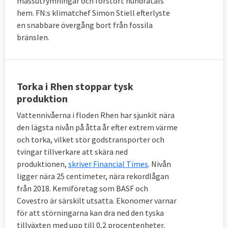
massutrymningar och förstört hundratals
hem. FN:s klimatchef Simon Stiell efterlyste
en snabbare övergång bort från fossila
bränslen.
Torka i Rhen stoppar tysk
produktion
Vattennivåerna i floden Rhen har sjunkit nära
den lägsta nivån på åtta år efter extrem värme
och torka, vilket stör godstransporter och
tvingar tillverkare att skära ned
produktionen,
skriver Financial Times
. Nivån
ligger nära 25 centimeter, nära rekordlågan
från 2018. Kemiföretag som BASF och
Covestro är särskilt utsatta. Ekonomer varnar
för att störningarna kan dra ned den tyska
tillväxten med upp till 0,2 procentenheter.