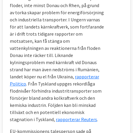
floder, inte minst Donau och Rhen, på grund
av torka skapar problem för energiförsörjning
och industriella transporter. I Ungern varnas
för att landets kärnkraftverk, som fortfarande
är i drift trots tidigare rapporter om
motsatsen, kan få stänga om
vattenkylningen av reaktionerna från floden
Donau inte räcker till. Liknande
kylningsproblem med kärnkraft vid Donaus
strand har man även nedströms i Rumänien,
landet köper nu el från Ukraina,
rapporterar
Politico
. Från Tyskland uppges rekordlåga
flodnivåer förhindra industritransporter som
försörjer bland andra kolkraftverk och den
kemiska industrin. Följden kan bli minskad
tillväxt och en potentiell ekonomisk
stagnation i Tyskland,
rapporterar Reuters
.
EU-kommissionens talesperson sade på