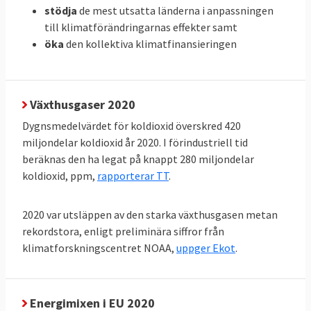
Svenskarnas energianvändning
stödja
de mest utsatta länderna i anpassningen
och utsläpp i EU
till klimatförändringarnas effekter samt
öka
den kollektiva klimatfinansieringen
När all energi som förbrukas i ett EU-land,
den så kallade primära energianvändningen,
delas med antalet invånare framgår vilka
som förbrukar mest energi. Svenskarna
Växthusgaser 2020
förbrukar mer energi än andra i EU räknat
Dygnsmedelvärdet för koldioxid överskred 420
per person och hamnar på delad tredje plats
miljondelar koldioxid år 2020. I förindustriell tid
i förbrukningsligan efter Luxemburg och
beräknas den ha legat på knappt 280 miljondelar
koldioxid, ppm,
rapporterar TT
.
Finland. Minst energi per person i EU
förbrukar malteser.
2020 var utsläppen av den starka växthusgasen metan
rekordstora, enligt preliminära siffror från
TABELL 4.
2011
2021
Förändring
klimatforskningscentret NOAA,
uppger Ekot
.
Energianvändning
per capita
Energimixen i EU 2020
EU-genomsnitt
3,21
2,93
- 9 %