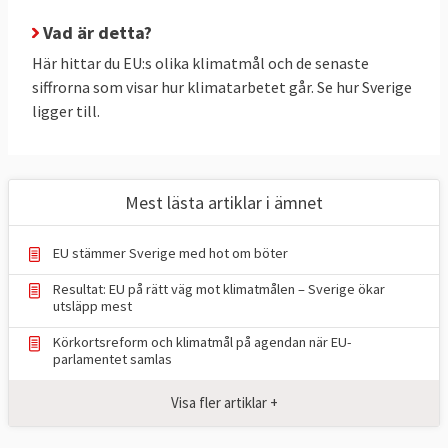
skog och mark (LULUCF).
Vad är detta?
Utsläppsminskningar genom handel med
Här hittar du EU:s olika klimatmål och de senaste
utsläppsrätter (ETS) är gemensamma för
siffrorna som visar hur klimatarbetet går. Se hur Sverige
ligger till.
EU, här finns inga nationella mål för
medlemsländerna. Men det finns två
nationella mål kallat ESR-målet och
LULUCF-målet. Sverige har bundit sig att
Mest lästa artiklar i ämnet
halvera sina nationella utsläpp till 2030 (ESR)
och öka upptaget av växthusgaser i skog
EU stämmer Sverige med hot om böter
och mark (LULUCF).
Resultat: EU på rätt väg mot klimatmålen – Sverige ökar
utsläpp mest
TABELL 1.
Läge i EU
Mål 2030
Körkortsreform och klimatmål på agendan när EU-
Klimat och
2024
för EU
parlamentet samlas
energimål i EU
Visa fler artiklar +
Minskade utsläpp
37,2 procent,
55 procent
*