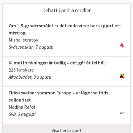
av växthusgaser
2024
jmf. 1990 (ETS +
Debatt i andra medier
ESR)
Om 1,5-gradersmålet är det enda vi ser har vi gjort ett
Upptag av
198
310
misstag
växthusgaser i
Mt
**2023
Mt
CO
e
CO
e
**
Misha Istratov
2
2
skog och mark
Sydsvenskan, 7 augusti
(LULUCF)
Klimatforskningen är tydlig – det går åt fel håll
Andelen förnybar
25,2 procent
,
minst 42,5
216 forskare
energi
202
4
procent
Aftonbladet, 3 augusti
Energianvändning
900 Mtoe
***,
Max
Elden svetsar samman Europa – ur lågorna föds
(slutlig)
2024
763 Mtoe
***
solidaritet
Madina Refoi
Klicka på länkarna i tabellen för att
Källor
:
SvD, 3 augusti
se källa. * Enligt
kommissionens
uppskattningar
kommer ett fullständigt
Visa fler länkar +
genomförande av 55 % -paketet att leda till