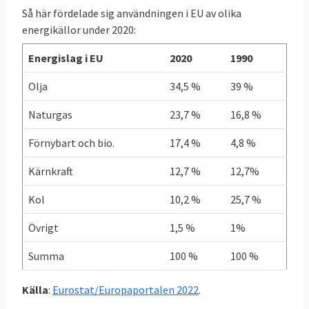
Så här fördelade sig användningen i EU av olika
toe
toe
energikällor under 2020:
Energislag i EU
2020
1990
Sverige
5,03
4,21
- 16 %
toe
toe
Olja
34,5 %
39 %
Naturgas
23,7 %
16,8 %
Källor: Klicka på länkarna i tabellen för att se
källa.
Förnybart och bio.
17,4 %
4,8 %
Grekland redan i mål
Kärnkraft
12,7 %
12,7%
I graf 1 nedan framgår att Grekland som
Kol
10,2 %
25,7 %
enda land redan uppnått sitt klimatmål när
Övrigt
1,5 %
1%
det gäller de skarpa ESR-målen. Sverige
ligger på trettonde plats i den ligan. I botten
Summa
100 %
100 %
återfinns Malta, Cypern och Bulgarien.
Källa
:
Eurostat/Europaportalen 2022
.