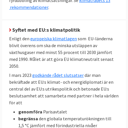
fyrdubbling av klimatsatsningar. Se
klimatrådets 13
medlemsländer utan målet är gemensamt.
rekommendationer
.
TABELL 3. Andelen
2023
Mål 2030
förnyelsebar energi
Syftet med EU:s klimatpolitik
Enligt den
europeiska klimatlagen
som EU-länderna
42,5 – 45
EU-genomsnitt
25
blivit överens om ska de minska utsläppen av
procent
procent
växthusgaser med minst 55 procent till 2030 jämfört
med 1990. Målet är att göra EU klimatneutralt senast
66
2050.
Sverige
Inget
procent
bindande
I mars 2023
godkände rådet slutsatser
där man
bekräftade att EU:s klimat- och energidiplomati är en
EU-mål
central del av EU:s utrikespolitik och betonade EU:s
beslutsamhet att samarbeta med partner i hela världen
Klicka på länkarna i tabellen för att
Källor
:
för att
se källan.
genomföra
Parisavtalet
begränsa
den globala temperaturökningen till
1,5 °C jämfört med förindustriella nivåer