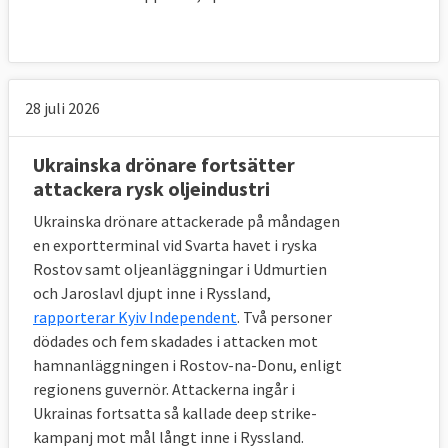
28 juli 2026
Ukrainska drönare fortsätter
attackera rysk oljeindustri
Ukrainska drönare attackerade på måndagen
en exportterminal vid Svarta havet i ryska
Rostov samt oljeanläggningar i Udmurtien
och Jaroslavl djupt inne i Ryssland,
rapporterar Kyiv Independent
. Två personer
dödades och fem skadades i attacken mot
hamnanläggningen i Rostov-na-Donu, enligt
regionens guvernör. Attackerna ingår i
Ukrainas fortsatta så kallade deep strike-
kampanj mot mål långt inne i Ryssland.