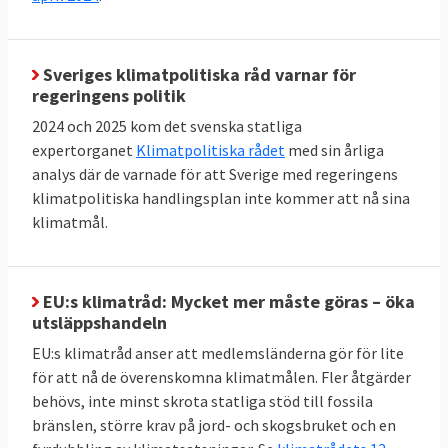
Sveriges klimatpolitiska råd varnar för
Energieffektivisering och
regeringens politik
förnybart
2024 och 2025 kom det svenska statliga
Jämfört med 2005 ska EU till 2030 minska
expertorganet
Klimatpolitiska rådet
med sin årliga
sin primära energiförbrukning med 34
analys där de varnade för att Sverige med regeringens
klimatpolitiska handlingsplan inte kommer att nå sina
procent till högst 992,5 Mtoe. Här finns
klimatmål.
dock inget specifikt krav på enskilda
medlemsländer utan målet är gemensamt.
Andelen förnybar energi i EU ska fördubblas
EU:s klimatråd: Mycket mer måste göras – öka
utsläppshandeln
mellan 2020 och 2030 till minst 42,5 procent,
men gärna 45 procent. Sverige har i särklass
EU:s klimatråd anser att medlemsländerna gör för lite
för att nå de överenskomna klimatmålen. Fler åtgärder
den största andelen förnybar energi bland
behövs, inte minst skrota statliga stöd till fossila
EU-länderna:
66 procent 2023
. Inte heller här
bränslen, större krav på jord- och skogsbruket och en
finns något specifikt krav på enskilda