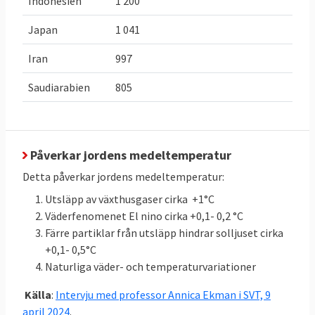
Indonesien
1 200
42,2 Mt
CO
e
.
2
Japan
1 041
Öka inlagring
Inlagring
Öka upptaget
Iran
997
av
31,223
växthusgaser:
växthusgaser
Mt
med
3,955
CO
e
2023
2
Saudiarabien
805
i skog och
Mt
från
CO
e
2
mark med
43,366 till
3,955 Mt
inlagring
CO
e
2
jämfört med
totalt
47,321
Påverkar jordens medeltemperatur
snittet för
Mt
CO
e
Detta påverkar jordens medeltemperatur:
2
2016-2018:
Utsläpp av växthusgaser cirka +1°C
43,366
Väderfenomenet El nino cirka +0,1- 0,2 °C
(LULUCF)
Färre partiklar från utsläpp hindrar solljuset cirka
+0,1- 0,5°C
Klicka på länkarna i tabellen för att se
Källor
:
Naturliga väder- och temperaturvariationer
källan. MtCO2e betyder miljoner ton
koldioxidekvivalenter
, ett mått på mängden
Källa
:
Intervju med professor Annica Ekman i SVT, 9
växthusgaser.
april 2024
.