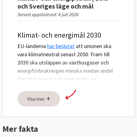
och Sveriges läge och mål
Senast uppdaterad: 6 juli 2026
Klimat- och energimål 2030
EU-länderna
har beslutat
att unionen ska
vara klimatneutral senast 2050. Fram till
2030 ska utsläppen av växthusgaser och
energiförbrukningen minska medan andel
förnybar energi och upptagning av
växthusgaser ska öka, se tabell 1 och 2
nedan.
+
Visa mer
Utsläppen ska minska genom tre åtgärder:
handel med utsläppsrätter inom EU (ETS),
nationella åtgärder för att minska utsläppen
Mer fakta
(ESR) och ökat upptag av växthusgaser i