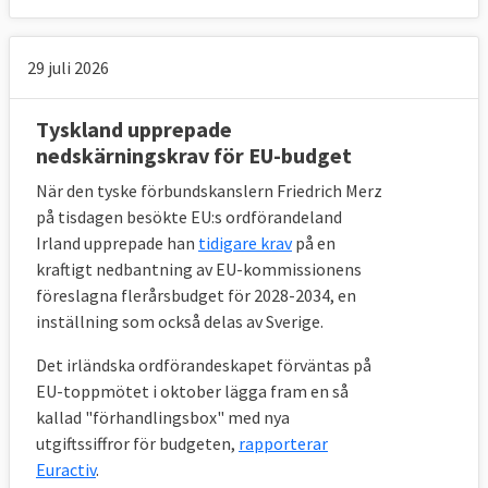
Källa
:
Stats- och regeringschefernas
29 juli 2026
förslag, juli 2020, punkt 66-67 s.34 samt
punkt 94 s.45
.
Tyskland upprepade
nedskärningskrav för EU-budget
När den tyske förbundskanslern Friedrich Merz
Egna medel
på tisdagen besökte EU:s ordförandeland
Irland upprepade han
tidigare krav
på en
Nya EU-skatter, så kallade egna medel, ska
kraftigt nedbantning av EU-kommissionens
tas fram och redan existerande ska
föreslagna flerårsbudget för 2028-2034, en
reformeras. Från den första januari 2021 tas
inställning som också delas av Sverige.
en skatt/avgift på oåtervunnen
Det irländska ordförandeskapet förväntas på
förpackningsplast på 0,8 euro/kg ut. Andra
EU-toppmötet i oktober lägga fram en så
delfinansieringar av EU:s budget som ska
kallad "förhandlingsbox" med nya
utredas är en tull på importerade varor som
utgiftssiffror för budgeten,
rapporterar
tillverkas utanför EU med lägre klimat- och
Euractiv
.