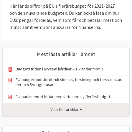
2034. Diskussionerna mellan EU-länderna
Här får du siffror på EU:s flerårsbudget för 2021-2027
har startat och de väntas nå en
och den nuvarande budgeten. Du kan också läsa om hur
EU:s pengar fördelas, vem som får och betalar mest och
budgetuppgörelse under 2027.
minst samt vem som ansvarar för finanserna.
Totalt uppgår den nya sjuårsbudgeten i
förslaget till 1 984,9 miljarder euro och då
ingår återbetalningen av lånen (168 miljarder
Mest lästa artiklar i ämnet
euro) till EU:s stora återhämtningsfond
efter coronapandemin. Storleken beror både
Budgetstriden i Bryssel hårdnar – 16 länder mot 9
inflationen, återbetalning av coronofonden
EU-budgetbud: Jordbruk skonas, forskning och försvar skärs
och på att medlemsländerna har lagt till nya
ner och Sverige rasar
prioriteringar som säkerhet och
konkurrenskraft. Storleken motsvarar 1,26
EU-parlamentet hotar med veto mot ny flerårsbudget
procent av bruttonationalinkomsten, BNI.
Visa fler artiklar +
När den nuvarande flerårsbudgeten
föreslogs 2018
ville EU-kommissionen att
den skulle motsvara 1,11 procent av BNP,