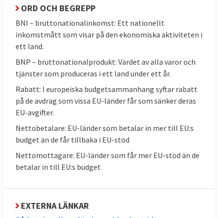
ORD OCH BEGREPP
sammanlagt 1 074,3 miljarder euro.
Pengarna fördelas på följande
BNI – bruttonationalinkomst: Ett nationellt
budgetposter:
inkomstmått som visar på den ekonomiska aktiviteten i
ett land.
Summa
BNP – bruttonationalprodukt: Värdet av alla varor och
Tabell 1. Utgiftsområden
(miljarder
tjänster som produceras i ett land under ett år.
EU-budget 2021-2027
euro)
Rabatt: I europeiska budgetsammanhang syftar rabatt
på de avdrag som vissa EU-länder får som sänker deras
Sammanhållning, resiliens
377,8
EU-avgifter.
och värden
Nettobetalare: EU-länder som betalar in mer till EU:s
budget än de får tillbaka i EU-stöd
Jordbrukspolitik och miljö
356,4
Nettomottagare: EU-länder som får mer EU-stöd än de
Inre marknaden,
132,8
betalar in till EU:s budget
innovation och
digitalisering
EXTERNA LÄNKAR
Grannländer och
98,4