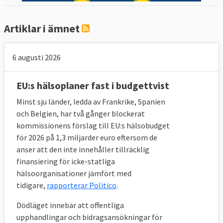
Tyskland
3 671
Artiklar i ämnet
Nederländerna
1 921
6 augusti 2026
Österrike
565
EU:s hälsoplaner fast i budgettvist
Danmark
377
Minst sju länder, ledda av Frankrike, Spanien
Källa
:
Stats- och regeringschefernas
och Belgien, har två gånger blockerat
förslag, juli 2020, punkt 152 s.65
.
kommissionens förslag till EU:s hälsobudget
för 2026 på 1,3 miljarder euro eftersom de
anser att den inte innehåller tillräcklig
Extra bidrag för olika syften som ökad
finansiering för icke-statliga
tillväxt, sysselsättning, glesbygd, fattiga
hälsoorganisationer jämfört med
regioner och extra jordbruksbidrag ges
tidigare,
rapporterar Politico
.
speciellt till 14 EU-länder, se tabell nedan.
Dödläget innebär att offentliga
upphandlingar och bidragsansökningar för
Tabell 3.
Riktade
Extra
TOT