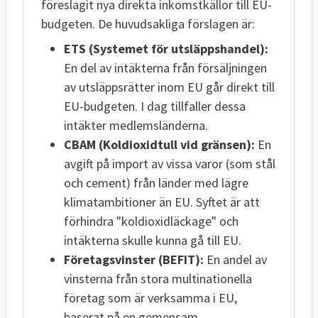
föreslagit nya direkta inkomstkällor till EU-
budgeten. De huvudsakliga förslagen är:
ETS (Systemet för utsläppshandel):
En del av intäkterna från försäljningen
av utsläppsrätter inom EU går direkt till
EU-budgeten. I dag tillfaller dessa
intäkter medlemsländerna.
CBAM (Koldioxidtull vid gränsen):
En
avgift på import av vissa varor (som stål
och cement) från länder med lägre
klimatambitioner än EU. Syftet är att
förhindra "koldioxidläckage" och
intäkterna skulle kunna gå till EU.
Företagsvinster (BEFIT):
En andel av
vinsterna från stora multinationella
företag som är verksamma i EU,
baserat på en gemensam