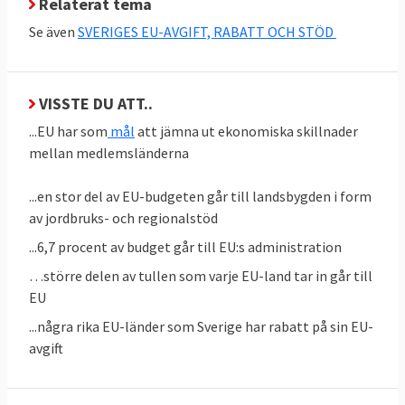
Relaterat tema
Senare under 2020 nådde rådet och
Se även
SVERIGES EU-AVGIFT, RABATT OCH STÖD
Europaparlamentet
en
överenskommelse
som slog fast de olika
posterna i tabell 1. Det är samma belopp
VISSTE DU ATT..
som stats- och regeringscheferna antog i
...EU har som
mål
att jämna ut ekonomiska skillnader
juli 2020. Under våren 2021 godkände EU-
mellan medlemsländerna
ländernas parlament budget och
återhämtningsfonden.
...en stor del av EU-budgeten går till landsbygden i form
av jordbruks- och regionalstöd
Februari 2024 blev länderna
överens om en
tilläggsbudget
på nästan 65 miljarder euro
...6,7 procent av budget går till EU:s administration
där 50 miljarder euro gick som lån och
…större delen av tullen som varje EU-land tar in går till
bidrag för att hjälpa det krigshärjade
EU
Ukraina.
...några rika EU-länder som Sverige har rabatt på sin EU-
avgift
EU:s flerårsbudget 2021-2027
EU-budgeten för 2021-2027 uppgår till