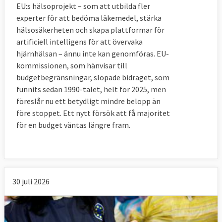
EU:s hälsoprojekt – som att utbilda fler
EU-
jordbruksbidrag
experter för att bedöma läkemedel, stärka
bidrag
hälsosäkerheten och skapa plattformar för
miljoner
artificiell intelligens för att övervaka
euro
hjärnhälsan – ännu inte kan genomföras. EU-
kommissionen, som hänvisar till
Frankrike
-
1660
1660
budgetbegränsningar, slopade bidraget, som
funnits sedan 1990-talet, helt för 2025, men
Tjeckien
1550
-
1550
föreslår nu ett betydligt mindre belopp än
före stoppet. Ett nytt försök att få majoritet
Tyskland
650
650
1330
för en budget väntas längre fram.
Polen
600
-
600
Portugal
300
300
600
Finland
100
400
500
30 juli 2026
Italien
-
500
500