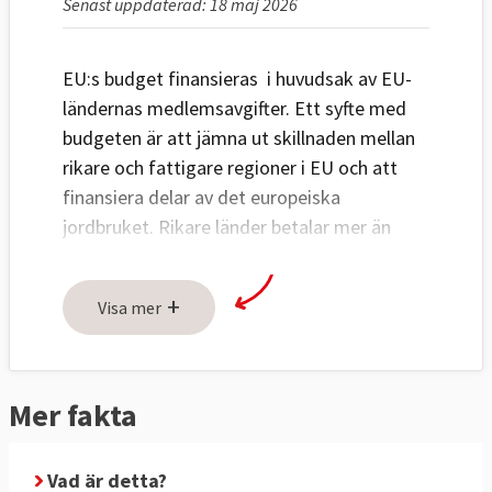
Senast uppdaterad: 18 maj 2026
EU:s budget finansieras i huvudsak av EU-
ländernas medlemsavgifter. Ett syfte med
budgeten är att jämna ut skillnaden mellan
rikare och fattigare regioner i EU och att
finansiera delar av det europeiska
jordbruket. Rikare länder betalar mer än
fattiga i medlemsavgift men Sverige har
rabatt på sin avgift. De två största
+
Visa mer
utgiftsposterna i budgeten går till regioner
och till jordbrukare. Budgetens storlek
motsvarar 1,02 procent av EU-ländernas
BNP.
Mer fakta
Kommissionen
har presenterat
sitt
första
Vad är detta?
förslag
till nästa flerårsbudget för 2028 -