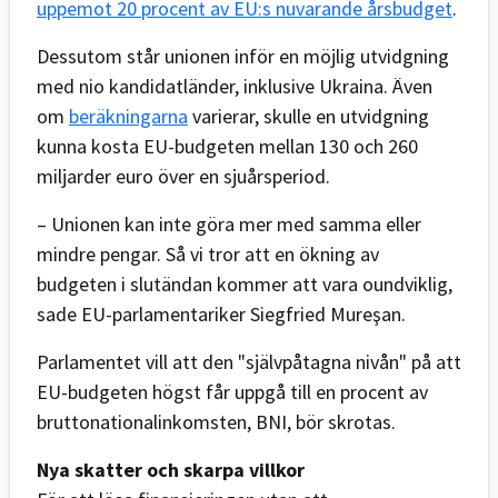
uppemot 20 procent av EU:s nuvarande årsbudget
.
Dessutom står unionen inför en möjlig utvidgning
med nio kandidatländer, inklusive Ukraina. Även
om
beräkningarna
varierar, skulle en utvidgning
kunna kosta EU-budgeten mellan 130 och 260
miljarder euro över en sjuårsperiod.
– Unionen kan inte göra mer med samma eller
mindre pengar. Så vi tror att en ökning av
budgeten i slutändan kommer att vara oundviklig,
sade EU-parlamentariker Siegfried Mureşan.
Parlamentet vill att den "självpåtagna nivån" på att
EU-budgeten högst får uppgå till en procent av
bruttonationalinkomsten, BNI, bör skrotas.
Nya skatter och skarpa villkor