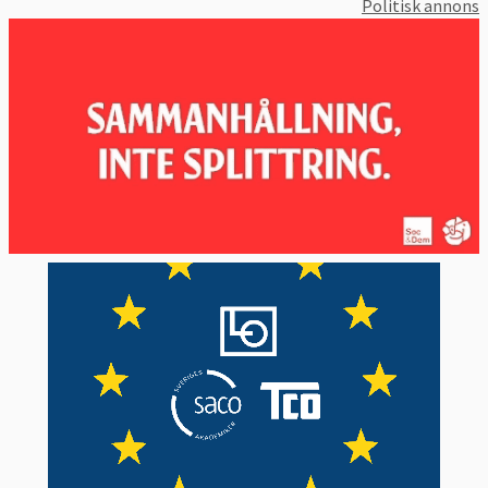
Politisk annons
flexibilitetsmekanism. Dessa uppgår till
drygt 20 miljarder euro för perioden 2021-
2027.
Rabatter
Fem länder behåller sina årliga rabatter på
medlemsavgiften, rabatterna betals av
övriga EU-länder. Sverige får sin högsta
rabatt hittills:
Årlig bruttominskning
Tabell 2. EU-
av BNI-avgiften (i
land
miljoner euro)
Sverige
1 069 (netto 7,9 miljarder
kronor)