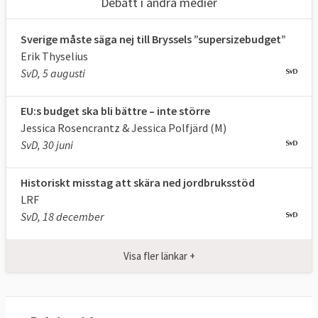
Debatt i andra medier
men då ingick inte någon återbetalning av
coronafonden vilket det gör nu.
Sverige måste säga nej till Bryssels ”supersizebudget”
Erik Thyselius
SvD, 5 augusti
Detta har hänt med den nuvarande
budgeten för 2021-2027
EU:s budget ska bli bättre – inte större
Jessica Rosencrantz & Jessica Polfjärd (M)
Vid det ovanligt långa EU-toppmötet, 17-21
SvD, 30 juni
juli 2020,
enades medlemsländernas stats-
och regeringschefer
om två förslag: dels
Historiskt misstag att skära ned jordbruksstöd
unionens nästa budget för 2021-2027 och
LRF
SvD, 18 december
dels om en ny fond för att hjälpa de mest
drabbade medlemsländerna i coronakrisen.
Visa fler länkar +
30 procent av pengarna i både budgeten och
återhämtningsfonden ska gå till
klimatåtgärder.