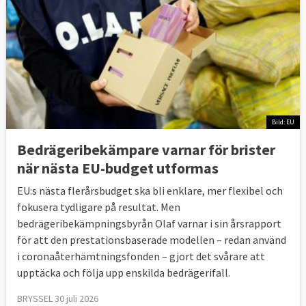
Spanien
-
500
500
Slovenien
350
50
400
Belgien
200
100
300
Grekland
-
300
300
Irland
-
300
300
Bild: EU
Bedrägeribekämpare varnar för brister
Slovakien
-
200
200
när nästa EU-budget utformas
Cypern
200
50
250
EU:s nästa flerårsbudget ska bli enklare, mer flexibel och
fokusera tydligare på resultat. Men
Malta
150
50
200
bedrägeribekämpningsbyrån Olaf varnar i sin årsrapport
för att den prestationsbaserade modellen – redan använd
Bulgarien
200
-
200
i coronaåterhämtningsfonden – gjort det svårare att
Kroatien
-
100
100
upptäcka och följa upp enskilda bedrägerifall.
BRYSSEL 30 juli 2026
Estland
50
-
50