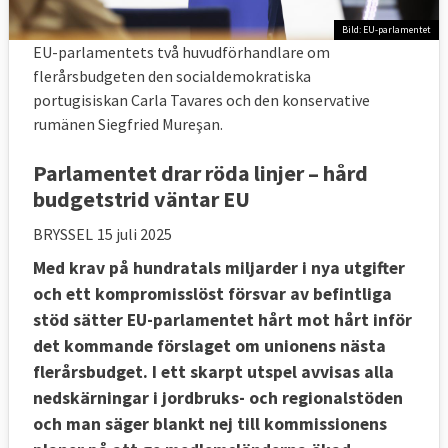
Bild: EU-parlamentet
EU-parlamentets två huvudförhandlare om
flerårsbudgeten den socialdemokratiska
portugisiskan Carla Tavares och den konservative
rumänen Siegfried Mureşan.
Parlamentet drar röda linjer – hård
budgetstrid väntar EU
BRYSSEL
15 juli 2025
Med krav på hundratals miljarder i nya utgifter
och ett kompromisslöst försvar av befintliga
stöd sätter EU-parlamentet hårt mot hårt inför
det kommande förslaget om unionens nästa
flerårsbudget. I ett skarpt utspel avvisas alla
nedskärningar i jordbruks- och regionalstöden
och man säger blankt nej till kommissionens