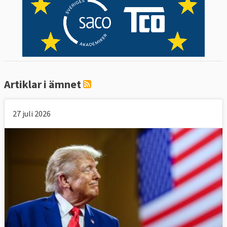
Det finns dock fall där enskilda EU-länder
har velat driva en mer protektionistisk linje
för att skydda sina egna industrier från
konkurrens.
Frankrike, Irland och Polen
har
till exempel varit motsträviga vid
förhandlingen med den sydamerikanska
Artiklar i ämnet
tullunionen Mercosur eftersom de befarar
att det kommer slå mot deras nationella
jordbrukssektorer.
27 juli 2026
6. Vad vill Europaparlamentet?
I EU-parlamentet finns något större
motstånd mot frihandel än i ministerkretsen.
Motståndet i Europaparlamentet gäller
särskilt de delarna av avtalen som omfattar