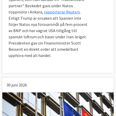
partner". Beskedet gavs under Natos
toppmöte i Ankara,
rapporterar Reuters
.
9. Ökar eller minskar protektionismen i
Enligt Trump är orsaken att Spanien inte
världen?
följer Natos nya försvarsmål på fem procent
av BNP och har vägrat USA tillgång till
Protektionismen ökar.
spanskt luftrum och baser under Iran-kriget.
Presidenten gav sin finansminister Scott
Historiskt har större ekonomiska kriser
Bessent en direkt order att omedelbart
följts av protektionistiska åtgärder som
upphöra med all handel.
hämmar handeln i syfte att skydda den egna
industrin. Det skedde bland annat under den
stora depressionen på 1930-talet, i början av
1980-talet i kölvattnet av oljekrisen men
30 juni 2026
också efter den senaste finanskrisen.
Före finanskrisen 2008 fanns det en samsyn
bland G20-länderna att undvika tullar och
andra skyddsåtgärder. Under krisåren fram