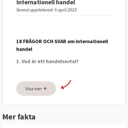
Internationell handel
Senast uppdaterad: 5 april 2023
18 FRÅGOR OCH SVAR om internationell
handel
1. Vad är ett handelsavtal?
Ett avtal för att underlätta internationell
handel.
+
Visa mer
Handelsavtal handlar traditionellt om att ta
bort tullar mellan länder. Men de avtal som
EU har förhandlat de senaste åren har varit
Mer fakta
betydligt mer omfattande.