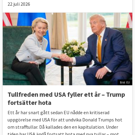
22 juli 2026
Bild: EU
Tullfreden med USA fyller ett år – Trump
fortsätter hota
Ett år har snart gått sedan EU nådde en kritiserad
uppgörelse med USA för att undvika Donald Trumps hot
om strafftullar. Då kallades den en kapitulation. Under
tiden har USA ändå fortsatt hota med nya tullar – mot