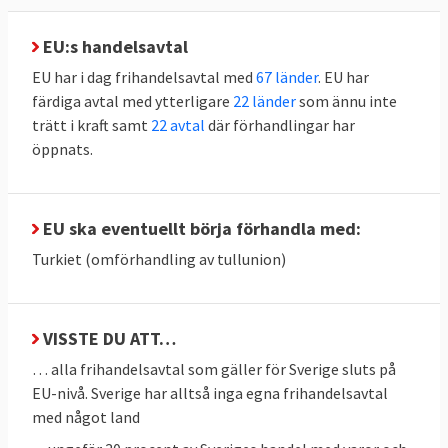
producera de varor som landet gör bäst och
EU:s handelsavtal
billigast och importera det som andra länder
EU har i dag frihandelsavtal med
67 länder
. EU har
gör bäst och billigast. Enligt teorin tjänar
färdiga avtal med ytterligare
22 länder
som ännu inte
alla på det i en värld utan handelshinder.
trätt i kraft samt
22 avtal
där förhandlingar har
Sveriges handelsmyndighet
öppnats.
Kommerskollegium
tar upp de komparativa
fördelarna
som ett argument för frihandel.
EU ska eventuellt börja förhandla med:
Andra fördelar är enligt myndigheten
billigare produktion genom
Turkiet (omförhandling av tullunion)
stordriftsfördelar, innovation genom import
av ny teknik samt lägre priser, större utbud
och bättre kvalitet för konsumenter.
VISSTE DU ATT…
… alla frihandelsavtal som gäller för Sverige sluts på
Samtidigt kan tullar vara en inkomstkälla
EU-nivå. Sverige har alltså inga egna frihandelsavtal
för staten och de kan skydda framväxande
med något land
industrier, framförallt i fattigare länder där