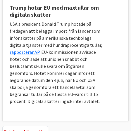
2015
59
15
Trump hotar EU med maxtullar om
2016
120
9
digitala skatter
2017
114
7
USA:s president Donald Trump hotade på
Totalt
594
88
fredagen att belägga import från länder som
inför skatter på amerikanska techbolags
digitala tjänster med hundraprocentiga tullar,
rapporterar AP
. EU-kommissionen avvisade
Åtgärder vidtagna i EU-länderna 2009-2017
hotet och sade att unionen snabbt och
beslutsamt skulle svara om åtgärden
Källa: Kommerskollegium och
Global Trade
genomförs. Hotet kommer dagar inför ett
Alert (GTA)
.
avgörande datum den 4 juli, när EU och USA
ska börja genomföra ett handelsavtal som
begränsar tullar på de flesta EU-varor till 15
10. Hur många länder har EU
procent. Digitala skatter ingick inte i avtalet.
handelsavtal med?
EU har frihandelsavtal med närmare 70
länder och fler är på gång.