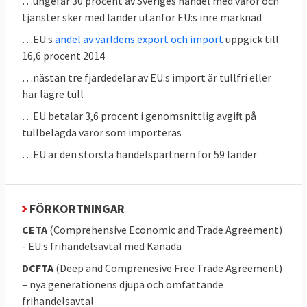
…ungefär 30 procent av Sveriges handel med varor och
man ännu inte har fullt utvecklade sådana.
tjänster sker med länder utanför EU:s inre marknad
De kan också skydda industrier som har
…EU:s
andel av världens export och import
uppgick till
höga utvecklingskostnader liksom den
16,6 procent 2014
nationella jordbrukssektorn där en egen
…nästan tre fjärdedelar av EU:s import är tullfri eller
livsmedelsförsörjning bland annat kan ses
har lägre tull
som en nationell säkerhetsfråga. Att skydda
…EU betalar 3,6 procent i genomsnittlig avgift på
inhemsk produktion kan också vara viktig
tullbelagda varor som importeras
för klimatet där det kan finnas fördelar med
…EU är den största handelspartnern för 59 länder
att till exempel mat produceras i det egna
landet istället för att den ska transporteras
långa avstånd.
FÖRKORTNINGAR
CETA
(Comprehensive Economic and Trade Agreement)
- EU:s frihandelsavtal med Kanada
3. Vilka beslutar om EU:s handelsavtal?
DCFTA
(Deep and Comprenesive Free Trade Agreement)
Europaparlamentet, EU-ländernas
– nya generationens djupa och omfattande
regeringar och i vissa fall även nationella och
frihandelsavtal