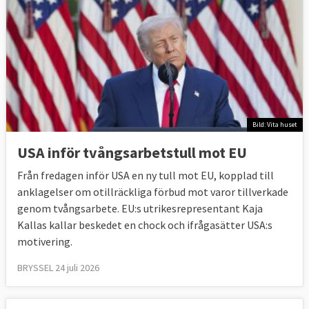
Även om motståndet mot EU:s handelsavtal
med Kanada (CETA) och USA (TTIP) haft
betydelse i vissa länder är en stor majoritet
av unionens medborgare positivt inställda
till frihandel.
I kommissionens
Eurobarometer
från juni
2019 svarade 75 procent att de såg väldigt
Bild: Vita huset
eller ganska positivt på frihandel medan
USA inför tvångsarbetstull mot EU
17 procent angav att de var väldigt eller
Från fredagen inför USA en ny tull mot EU, kopplad till
ganska negativa.
anklagelser om otillräckliga förbud mot varor tillverkade
genom tvångsarbete. EU:s utrikesrepresentant Kaja
Svenskarna hörde till de mest positiva vad
Kallas kallar beskedet en chock och ifrågasätter USA:s
gäller frihandel. I Sverige var 85 procent
motivering.
positiva medan 11 procent negativa. Minst
andel positiva till frihandel hade Frankrike
BRYSSEL 24 juli 2026
med 53 procent, vilket dock är en majoritet
av de tillfrågade.