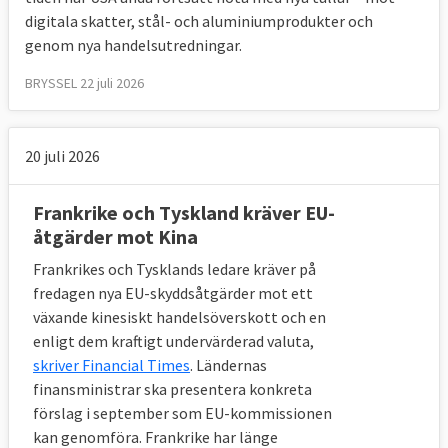
digitala skatter, stål- och aluminiumprodukter och
8. Hur beroende är medlemsländerna av
genom nya handelsutredningar.
handel utanför EU?
BRYSSEL 22 juli 2026
Vissa är mer beroende än andra.
Medlemsländernas beroende av handel med
20 juli 2026
marknader utanför EU skiljer sig väsentligt
åt från land till land.
Frankrike och Tyskland kräver EU-
åtgärder mot Kina
Frankrikes och Tysklands ledare kräver på
fredagen nya EU-skyddsåtgärder mot ett
växande kinesiskt handelsöverskott och en
enligt dem kraftigt undervärderad valuta,
skriver Financial Times
. Ländernas
finansministrar ska presentera konkreta
förslag i september som EU-kommissionen
kan genomföra. Frankrike har länge