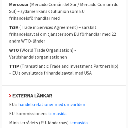
Mercosur
(Mercado Común del Sur / Mercado Comum do
avtalen har det även krävts godkännande i
Sul) – sydamerikansk tullunion som EU
nationella och vissa regionala parlament. För
frihandelsförhandlar med
att CETA-avtalet med Kanada ska
TiSA
(Trade in Services Agreement) – särskilt
godkännas krävs till exempel godkännande
frihandelsavtal om tjänster som EU förhandlar med 22
från 43 nationella och regionala parlament i
andra WTO-länder
EU och Kanada. Hittills har har tretton EU-
WTO
(World Trade Organisation) -
länder lämnat sitt godkännande däribland
Världshandelsorganisationen
Sveriges riksdag
.
TTIP
(Transatlantic Trade and Investment Partnership)
I de kommande avtalen som ska förhandlas
– EU:s oavslutade frihandelsavtal med USA
framöver kan det bli så att kommissionen
lyfter ut de delar av avtalen som kräver
EXTERNA LÄNKAR
godkännande av parlamenten i
medlemsländerna. På så sätt skulle det
EU:s
handelsrelationer med omvärlden
räcka med godkännande av
EU-kommissionens
temasida
medlemsländerna och Europaparlamentet.
Ministerrådets (EU-ländernas)
temasida
Mer om detta under fråga 16.