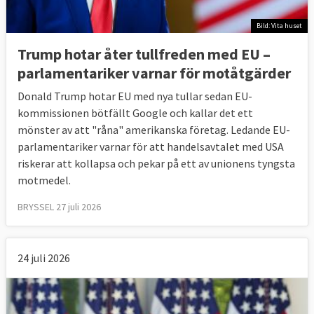
investeringar och tvistelösning. Det syns
även bland de svenska ledamöterna. Medan
Bild: Vita huset
regeringen driver på för frihandel har de
Trump hotar åter tullfreden med EU –
svenska EU-parlamentarikerna en
mer
parlamentariker ⁠varnar för motåtgärder
ljummen inställning
enligt en
Donald Trump hotar EU med nya tullar sedan EU-
sammanställning från VoteWatch.
kommissionen bötfällt Google och kallar det ett
mönster av att "råna" amerikanska företag. Ledande EU-
Samtidigt har EU-parlamentet i slutändan
parlamentariker varnar för att handelsavtalet med USA
godkänt alla handelsavtal vilket tyder på att
riskerar att kollapsa och pekar på ett av unionens tyngsta
en majoritet av ledamöterna ser positivt på
motmedel.
frihandel.
BRYSSEL 27 juli 2026
7. Vad tycker medborgarna om
frihandel?
24 juli 2026
De är positiva.