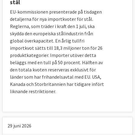
stål
2013
16
5
EU-kommissionen presenterade på tisdagen
2014
17
15
detaljerna för nya importkvoter för stål.
2015
16
13
Reglerna, som träder i kraft den 1 juli, ska
2016
22
6
skydda den europeiska stålindustrin från
global överkapacitet. En årlig tullfri
2017
17
6
importkvot sätts till 18,3 miljoner ton för 26
Totalt
135
56
produktkategorier. Importer utöver detta
Åtgärder vidtagna på EU-nivå 2009-2017
beläggs med en tull på 50 procent. Hälften av
den totala kvoten reserveras exklusivt för
länder som har frihandelsavtal med EU. USA,
År
Protektionistiska
Liberalise
Kanada och Storbritannien har tidigare infört
2009
112
3
liknande restriktioner.
2010
44
2
2011
42
8
2012
29
12
2013
31
14
29 juni 2026
2014
43
18