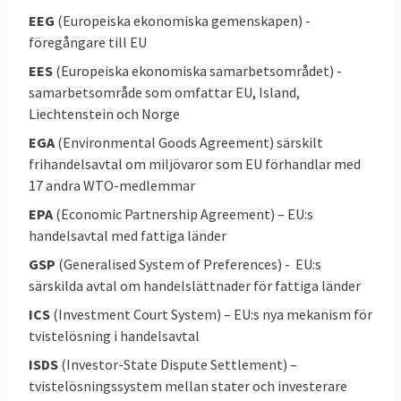
regionala parlament i EU.
EEG
(Europeiska ekonomiska gemenskapen) -
föregångare till EU
Handel är så kallad exklusiv EU-kompetens
EES
(Europeiska ekonomiska samarbetsområdet) -
vilket betyder att Sverige inte kan teckna
samarbetsområde som omfattar EU, Island,
egna handelsavtal utan det är unionen som
Liechtenstein och Norge
sådan, efter beslut av ländernas
EGA
(Environmental Goods Agreement) särskilt
handelsministrar och Europaparlamentet,
frihandelsavtal om miljövaror som EU förhandlar med
som ingår avtal med icke-EU-länder. Alla
17 andra WTO-medlemmar
EU-länder har också samma tullar och
EPA
(Economic Partnership Agreement) – EU:s
handelsregler mot omvärlden.
handelsavtal med fattiga länder
EU-kommissionen förhandlar för EU:s
GSP
(Generalised System of Preferences) - EU:s
särskilda avtal om handelslättnader för fattiga länder
räkning efter mandat från
medlemsländernas handelsministrar.
ICS
(Investment Court System) – EU:s nya mekanism för
tvistelösning i handelsavtal
Avtalen måste godkännas av
ISDS
(Investor-State Dispute Settlement) –
handelsministrarna och Europaparlamentet.
tvistelösningssystem mellan stater och investerare
För de nya och juridiskt mer omfattande