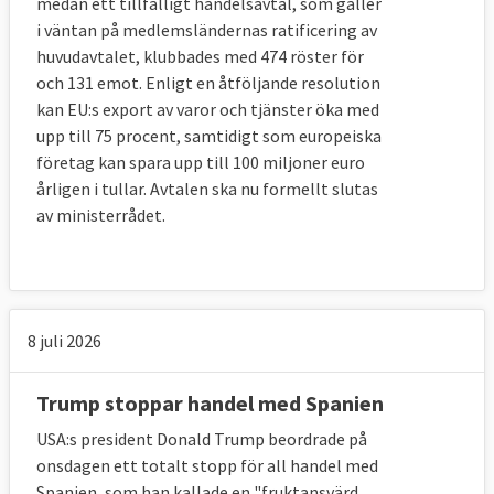
medan ett tillfälligt handelsavtal, som gäller
i väntan på medlemsländernas ratificering av
huvudavtalet, klubbades med 474 röster för
och 131 emot. Enligt en åtföljande resolution
kan EU:s export av varor och tjänster öka med
upp till 75 procent, samtidigt som europeiska
företag kan spara upp till 100 miljoner euro
årligen i tullar. Avtalen ska nu formellt slutas
av ministerrådet.
8 juli 2026
Trump stoppar handel med Spanien
USA:s president Donald Trump beordrade på
onsdagen ett totalt stopp för all handel med
Spanien, som han kallade en "fruktansvärd