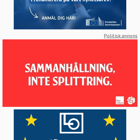
också tydligt då både svenska
företagsorganisationer och fack har en
positiv grundsyn på frihandel vilket inte
alltid är fallet i andra länder.
Politisk annons
Likaså stödjer Sverige EU-kommissionens
försök att ta fram mer enhetliga regler för
att lösa investeringstvister kopplade till
handel mellan länder.
5. Vad vill andra EU-länder?
De stödjer frihandel i olika grad.
Hittills har alla medlemsländer godkänt
EU:s olika frihandelsavtal.