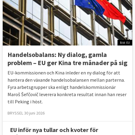
till idag har dock de protektionistiska
åtgärderna där länder vill skydda den egna
industrin ökat
enligt en rapport från
handelsmyndigheten Kommerskollegium
.
Även EU och medlemsländerna, som
Bild: EU
framställer sig som förkämpar för öppen
Handelsobalans: Ny dialog, gamla
och fri handel, har infört betydligt fler
problem – EU ger Kina tre månader på sig
protektionistiska åtgärder än liberaliserande
och handelsfrämjande åtgärder.
EU-kommissionen och Kina inleder en ny dialog för att
hantera den växande handelsobalansen mellan parterna.
Fyra arbetsgrupper ska enligt handelskommissionär
Maroš Šefčovič leverera konkreta resultat innan han reser
År
Protektionistiska
Liberalise
till Peking i höst.
2009
9
2
BRYSSEL 30 juni 2026
2010
11
1
2011
16
3
EU inför nya tullar och kvoter för
2012
11
5