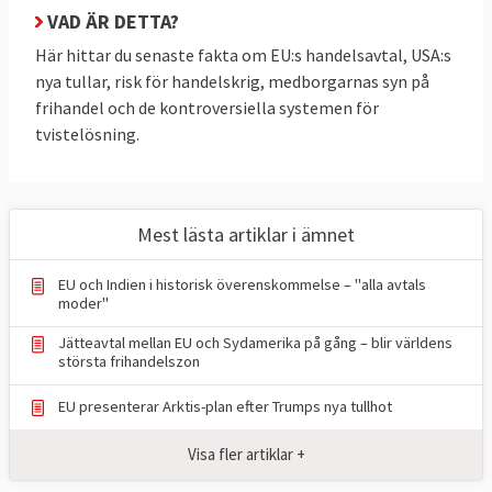
Idag pratar man om ”djupa och omfattande
VAD ÄR DETTA?
frihandelsavtal”, så kallade DCFTA:s (efter
Här hittar du senaste fakta om EU:s handelsavtal, USA:s
engelskans: deep and comprehensive free
nya tullar, risk för handelskrig, medborgarnas syn på
trade agreements). Dessa inkluderar andra
frihandel och de kontroversiella systemen för
saker än tullar som påverkar handel indirekt
tvistelösning.
som så kallade
icke-tariffära handelshinder
såsom krav på att produkter ska ha vissa
standarder vilka antingen avsiktligt eller
Mest lästa artiklar i ämnet
oavsiktligt försvårar för handel.
EU och Indien i historisk överenskommelse – "alla avtals
Man försöker bland annat erkänna
moder"
varandras standarder och tekniska
Jätteavtal mellan EU och Sydamerika på gång – blir världens
regleringar så att exempelvis en bil som får
största frihandelszon
säljas på en marknad också kan säljas på en
annan utan anpassning. Det handlar även om
EU presenterar Arktis-plan efter Trumps nya tullhot
att få tillträde till marknader för offentlig
Visa fler artiklar +
upphandling och tjänstehandel samt om att