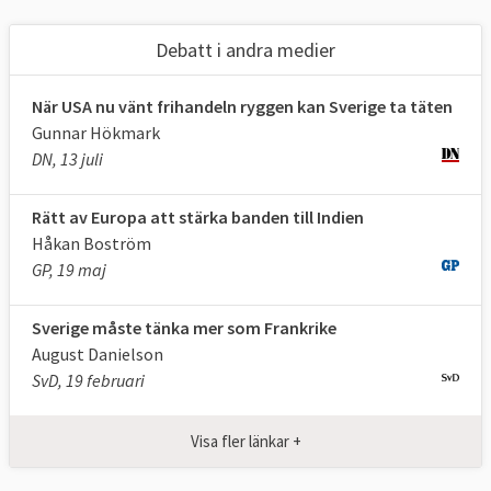
få skydd för investeringar.
Debatt i andra medier
EU:s avtal med Kanada,
CETA-avtalet
, är ett
exempel på den nya sortens omfattande
När USA nu vänt frihandeln ryggen kan Sverige ta täten
avtal.
Gunnar Hökmark
2. Finns det vinnare och förlorare på
DN, 13 juli
frihandel?
Rätt av Europa att stärka banden till Indien
Ja, frihandel kan ha både vinnare och
Håkan Boström
förlorare.
GP, 19 maj
Frihandel kan ha både för- och nackdelar.
Sverige måste tänka mer som Frankrike
För de flesta länder är det förknippat med
August Danielson
stora fördelar att göra sig av med tullar och
SvD, 19 februari
regler som försvårar import och export av
varor länder emellan. Ekonomer framhåller
Visa fler länkar +
ofta detta som en fördel då det möjliggör
att varje land kan specialisera sig och