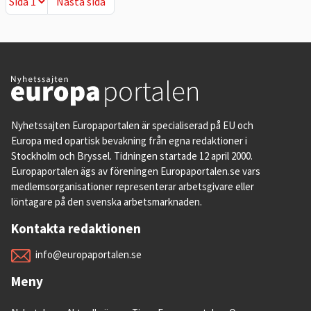
Nästa sida
Nästa sida
EU:s frihandelsavtal
An
Avtal
68
Färdigförhandlade avtal men ej i kraft
22
Påbörjade förhandlingar
22
Nya förhandlingar inom kort
1
Nyhetssajten Europaportalen är specialiserad på EU och
För mer detaljer, se fråga 11-13.
Europa med opartisk bevakning från egna redaktioner i
Stockholm och Bryssel. Tidningen startade 12 april 2000.
Europaportalen ägs av föreningen Europaportalen.se vars
11. Med vilka länder har EU
medlemsorganisationer representerar arbetsgivare eller
frihandelsavtal?
löntagare på den svenska arbetsmarknaden.
Kontakta redaktionen
EU har i dag olika typer av frihandelsavtal
med
68 länder
.
info@europaportalen.se
Avtalen ser olika ut beroende på
Meny
handelspartner. Kanada har till exempel ett