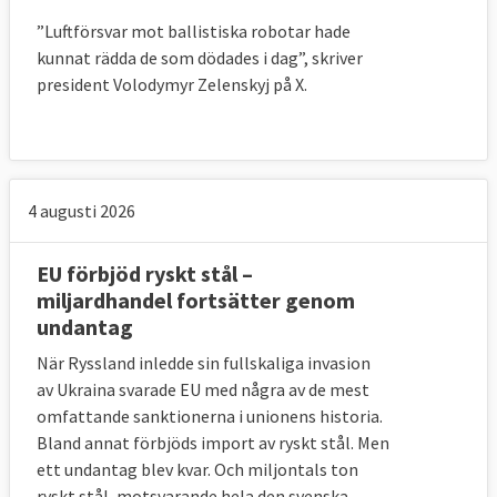
”Luftförsvar mot ballistiska robotar hade
kunnat rädda de som dödades i dag”, skriver
president Volodymyr Zelenskyj på X.
4 augusti 2026
EU förbjöd ryskt stål –
miljardhandel fortsätter genom
undantag
När Ryssland inledde sin fullskaliga invasion
av Ukraina svarade EU med några av de mest
omfattande sanktionerna i unionens historia.
Bland annat förbjöds import av ryskt stål. Men
ett undantag blev kvar. Och miljontals ton
ryskt stål, motsvarande hela den svenska