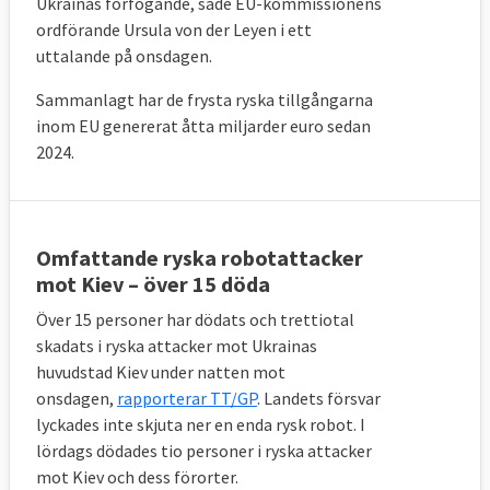
Ukrainas förfogande, sade
EU-kommissionens
ordförande Ursula
von der Leyen i ett
uttalande på onsdagen.
Sammanlagt har de frysta ryska tillgångarna
inom EU genererat åtta miljarder euro sedan
2024.
Omfattande ryska robotattacker
mot Kiev – över 15 döda
Över 15 personer har dödats och trettiotal
skadats i ryska attacker mot Ukrainas
huvudstad Kiev under natten mot
onsdagen,
rapporterar TT/GP
. Landets försvar
lyckades inte skjuta ner en enda rysk robot.
I
lördags dödades tio personer i ryska attacker
mot Kiev och dess förorter.