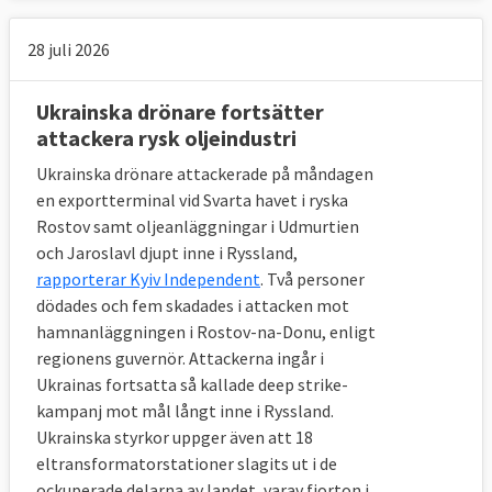
28 juli 2026
Ukrainska drönare fortsätter
attackera rysk oljeindustri
Ukrainska drönare attackerade på måndagen
en exportterminal vid Svarta havet i ryska
Rostov samt oljeanläggningar i Udmurtien
och Jaroslavl djupt inne i Ryssland,
rapporterar Kyiv Independent
. Två personer
dödades och fem skadades i attacken mot
hamnanläggningen i Rostov-na-Donu, enligt
regionens guvernör. Attackerna ingår i
Ukrainas fortsatta så kallade deep strike-
kampanj mot mål långt inne i Ryssland.
Ukrainska styrkor uppger även att 18
eltransformatorstationer slagits ut i de
ockuperade delarna av landet, varav fjorton i