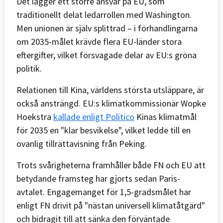
Det lägger ett större ansvar på EU, som
traditionellt delat ledarrollen med Washington.
Men unionen är själv splittrad – i förhandlingarna
om 2035-målet krävde flera EU-länder stora
eftergifter, vilket försvagade delar av EU:s gröna
politik.
Relationen till Kina, världens största utsläppare, är
också ansträngd. EU:s klimatkommissionär Wopke
Hoekstra
kallade enligt Politico
Kinas klimatmål
för 2035 en "klar besvikelse", vilket ledde till en
ovanlig tillrättavisning från Peking.
Trots svårigheterna framhåller både FN och EU att
betydande framsteg har gjorts sedan Paris-
avtalet. Engagemanget för 1,5-gradsmålet har
enligt FN drivit på "nästan universell klimatåtgärd"
och bidragit till att sänka den förväntade