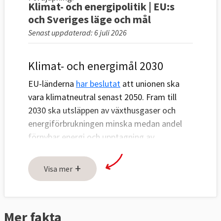
Klimat- och energipolitik | EU:s
och Sveriges läge och mål
Senast uppdaterad: 6 juli 2026
Klimat- och energimål 2030
EU-länderna
har beslutat
att unionen ska
vara klimatneutral senast 2050. Fram till
2030 ska utsläppen av växthusgaser och
energiförbrukningen minska medan andel
förnybar energi och upptagning av
växthusgaser ska öka, se tabell 1 och 2
nedan.
+
Visa mer
Utsläppen ska minska genom tre åtgärder:
handel med utsläppsrätter inom EU (ETS),
nationella åtgärder för att minska utsläppen
Mer fakta