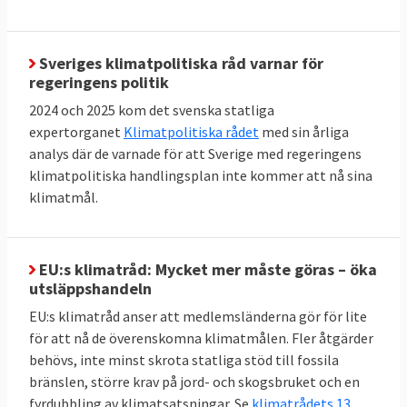
Sveriges klimatpolitiska råd varnar för
regeringens politik
Energieffektivisering och
2024 och 2025 kom det svenska statliga
förnybart
expertorganet
Klimatpolitiska rådet
med sin årliga
Jämfört med 2005 ska EU till 2030 minska
analys där de varnade för att Sverige med regeringens
sin primära energiförbrukning med 34
klimatpolitiska handlingsplan inte kommer att nå sina
klimatmål.
procent till högst 992,5 Mtoe. Här finns
dock inget specifikt krav på enskilda
medlemsländer utan målet är gemensamt.
EU:s klimatråd: Mycket mer måste göras – öka
Andelen förnybar energi i EU ska fördubblas
utsläppshandeln
mellan 2020 och 2030 till minst 42,5 procent,
EU:s klimatråd anser att medlemsländerna gör för lite
men gärna 45 procent. Sverige har i särklass
för att nå de överenskomna klimatmålen. Fler åtgärder
behövs, inte minst skrota statliga stöd till fossila
den största andelen förnybar energi bland
bränslen, större krav på jord- och skogsbruket och en
EU-länderna:
66 procent 2023
. Inte heller här
fyrdubbling av klimatsatsningar. Se
klimatrådets 13