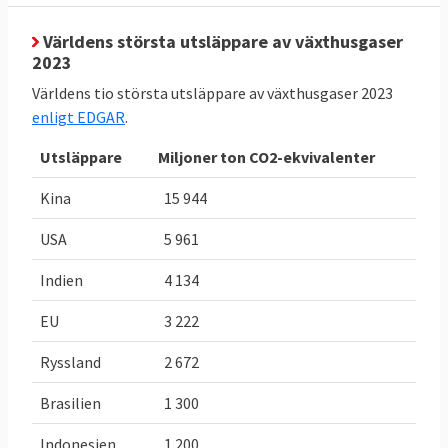
2030 jämfört med ett genomsnitt för åren
2016-2018. Utöver dessa mål finns i Sveriges
Världens största utsläppare av växthusgaser
2023
fall även olika mål som riksdagen satt upp,
dessa behandlas inte här.
Världens tio största utsläppare av växthusgaser 2023
enligt EDGAR
.
TABELL 2.
Läge
Bindande
Utsläppare
Miljoner ton CO2-ekvivalenter
Sveriges
Sverige
EU-mål 2030
klimat och
för Sverige
Kina
15 944
energimål i
USA
5 961
EU
Indien
4 134
Minskade
-29,4 procent
,
-
50 procent
,
utsläpp av
eller
eller
EU
3 222
växthusgaser
30,2 Mt
CO
e,
högst utsläpp
2
Ryssland
2 672
jmf. 2005
2024
på 21,6
(ESR) då
Mt
CO
e
Brasilien
1 300
2
Sverige
Indonesien
1 200