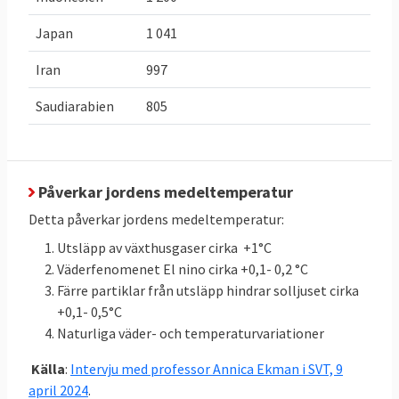
släppte ut
42,2 Mt
CO
e
.
Japan
1 041
2
Öka inlagring
Inlagring
Öka upptaget
Iran
997
av
31,223
växthusgaser:
Saudiarabien
805
växthusgaser
Mt
med
3,955
CO
e
2023
2
i skog och
Mt
från
CO
e
2
mark med
43,366 till
3,955 Mt
inlagring
CO
e
Påverkar jordens medeltemperatur
2
jämfört med
totalt
47,321
Detta påverkar jordens medeltemperatur:
snittet för
Mt
CO
e
2
Utsläpp av växthusgaser cirka +1°C
2016-2018:
Väderfenomenet El nino cirka +0,1- 0,2 °C
43,366
Färre partiklar från utsläpp hindrar solljuset cirka
(LULUCF)
+0,1- 0,5°C
Naturliga väder- och temperaturvariationer
Klicka på länkarna i tabellen för att se
Källor
:
källan. MtCO2e betyder miljoner ton
Källa
:
Intervju med professor Annica Ekman i SVT, 9
koldioxidekvivalenter
, ett mått på mängden
april 2024
.
växthusgaser.