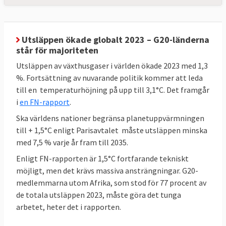
genomförande av 55 % -paketet att leda till
en minskning på 57 %.** MtCO2e betyder
miljoner ton
koldioxidekvivalenter
, ett mått
Utsläppen ökade globalt 2023 – G20-länderna
på mängden växthusgaser. *** Mtoe betyder
står för majoriteten
miljoner ton
oljeekvivalenter
, ett mått på
Utsläppen av växthusgaser i världen ökade 2023 med 1,3
energiinnehåll.
%. Fortsättning av nuvarande politik kommer att leda
till en temperaturhöjning på upp till 3,1°C. Det framgår
i
en FN-rapport
.
Sveriges mål enligt EU-beslut
Ska världens nationer begränsa planetuppvärmningen
till + 1,5°C enligt Parisavtalet måste utsläppen minska
Sverige har bundit sig i EU att minska sina
med 7,5 % varje år fram till 2035.
utsläpp av växthusgaser (ESR) och öka
Enligt FN-rapporten är 1,5°C fortfarande tekniskt
upptaget av växthusgaser i skog och mark
möjligt, men det krävs massiva ansträngningar. G20-
(LULUCF). Sverige måste halvera sina
medlemmarna utom Afrika, som stod för 77 procent av
utsläpp till 2030 jämfört med 2005. Likaså
de totala utsläppen 2023, måste göra det tunga
måste skog och mark i Sverige lagra
arbetet, heter det i rapporten.
närmare fyra miljoner ton mer växthusgaser