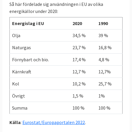
Så här fördelade sig användningen i EU av olika
EU-genomsnitt
3,21
2,93
- 9 %
energikällor under 2020:
toe
toe
Energislag i EU
2020
1990
Sverige
5,03
4,21
- 16 %
Olja
34,5 %
39 %
toe
toe
Naturgas
23,7 %
16,8 %
Källor: Klicka på länkarna i tabellen för att se
Förnybart och bio.
17,4 %
4,8 %
källa.
Kärnkraft
12,7 %
12,7%
Grekland redan i mål
Kol
10,2 %
25,7 %
I graf 1 nedan framgår att Grekland som
Övrigt
1,5 %
1%
enda land redan uppnått sitt klimatmål när
det gäller de skarpa ESR-målen. Sverige
Summa
100 %
100 %
ligger på trettonde plats i den ligan. I botten
återfinns Malta, Cypern och Bulgarien.
Källa
:
Eurostat/Europaportalen 2022
.