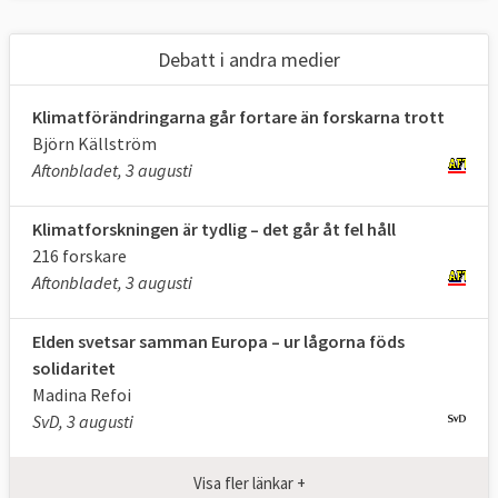
av växthusgaser
2024
jmf. 1990 (ETS +
Debatt i andra medier
ESR)
Klimatförändringarna går fortare än forskarna trott
Upptag av
198
310
Björn Källström
växthusgaser i
Mt
**2023
Mt
CO
e
CO
e
**
Aftonbladet, 3 augusti
2
2
skog och mark
(LULUCF)
Klimatforskningen är tydlig – det går åt fel håll
216 forskare
Andelen förnybar
25,2 procent
,
minst 42,5
Aftonbladet, 3 augusti
energi
202
4
procent
Elden svetsar samman Europa – ur lågorna föds
Energianvändning
900 Mtoe
***,
Max
solidaritet
(slutlig)
2024
763 Mtoe
***
Madina Refoi
SvD, 3 augusti
Klicka på länkarna i tabellen för att
Källor
:
se källa. * Enligt
kommissionens
Visa fler länkar +
uppskattningar
kommer ett fullständigt