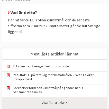
(ESR) och ökat upptag av växthusgaser i
skog och mark (LULUCF).
Vad är detta?
Utsläppsminskningar genom handel med
Här hittar du EU:s olika klimatmål och de senaste
utsläppsrätter (ETS) är gemensamma för
siffrorna som visar hur klimatarbetet går. Se hur Sverige
ligger till.
EU, här finns inga nationella mål för
medlemsländerna. Men det finns två
nationella mål kallat ESR-målet och
LULUCF-målet. Sverige har bundit sig att
Mest lästa artiklar i ämnet
halvera sina nationella utsläpp till 2030 (ESR)
och öka upptaget av växthusgaser i skog
EU stämmer Sverige med hot om böter
och mark (LULUCF).
Resultat: EU på rätt väg mot klimatmålen – Sverige ökar
utsläpp mest
TABELL 1.
Läge i EU
Mål 2030
Körkortsreform och klimatmål på agendan när EU-
Klimat och
2024
för EU
parlamentet samlas
energimål i EU
Visa fler artiklar +
Minskade utsläpp
37,2 procent,
55 procent
*