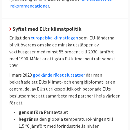
finns något specifikt krav på enskilda
rekommendationer
.
medlemsländer utan målet är gemensamt.
TABELL 3. Andelen
2023
Mål 2030
Syftet med EU:s klimatpolitik
förnyelsebar energi
Enligt den
europeiska klimatlagen
som EU-länderna
blivit överens om ska de minska utsläppen av
42,5 – 45
EU-genomsnitt
25
växthusgaser med minst 55 procent till 2030 jämfört
procent
procent
med 1990. Målet är att göra EU klimatneutralt senast
2050.
66
Sverige
Inget
I mars 2023
godkände rådet slutsatser
där man
procent
bindande
bekräftade att EU:s klimat- och energidiplomati är en
central del av EU:s utrikespolitik och betonade EU:s
EU-mål
beslutsamhet att samarbeta med partner i hela världen
för att
Klicka på länkarna i tabellen för att
Källor
:
genomföra
Parisavtalet
se källan.
begränsa
den globala temperaturökningen till
1,5 °C jämfört med förindustriella nivåer