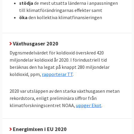
stödja
de mest utsatta länderna i anpassningen
Svenskarnas energianvändning
till klimatförändringarnas effekter samt
och utsläpp i EU
öka
den kollektiva klimatfinansieringen
När all energi som förbrukas i ett EU-land,
den så kallade primära energianvändningen,
delas med antalet invånare framgår vilka
Växthusgaser 2020
som förbrukar mest energi. Svenskarna
Dygnsmedelvärdet för koldioxid överskred 420
förbrukar mer energi än andra i EU räknat
miljondelar koldioxid år 2020. I förindustriell tid
per person och hamnar på delad tredje plats
beräknas den ha legat på knappt 280 miljondelar
i förbrukningsligan efter Luxemburg och
koldioxid, ppm,
rapporterar TT
.
Finland. Minst energi per person i EU
förbrukar malteser.
2020 var utsläppen av den starka växthusgasen metan
rekordstora, enligt preliminära siffror från
klimatforskningscentret NOAA,
uppger Ekot
.
TABELL 4.
2011
2021
Förändring
Energianvändning
per capita
Energimixen i EU 2020