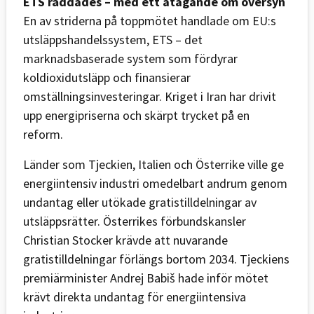
ETS räddades – med ett åtagande om översyn
En av striderna på toppmötet handlade om EU:s
utsläppshandelssystem, ETS – det
marknadsbaserade system som fördyrar
koldioxidutsläpp och finansierar
omställningsinvesteringar. Kriget i Iran har drivit
upp energipriserna och skärpt trycket på en
reform.
Länder som Tjeckien, Italien och Österrike ville ge
energiintensiv industri omedelbart andrum genom
undantag eller utökade gratistilldelningar av
utsläppsrätter. Österrikes förbundskansler
Christian Stocker krävde att nuvarande
gratistilldelningar förlängs bortom 2034. Tjeckiens
premiärminister Andrej Babiš hade inför mötet
krävt direkta undantag för energiintensiva