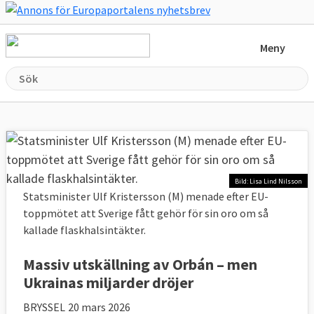
Hoppa till huvudinnehåll
Meny
Bild: Lisa Lind Nilsson
Statsminister Ulf Kristersson (M) menade efter EU-
toppmötet att Sverige fått gehör för sin oro om så
kallade flaskhalsintäkter.
Massiv utskällning av Orbán – men
Ukrainas miljarder dröjer
BRYSSEL
20 mars 2026