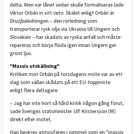
delta. Men när lånet sedan skulle formaliseras lade
Viktor Orbán in sitt veto. Skälet enligt Orbán är
Druzjbaledningen – den rörledning som
transporterar rysk olja via Ukraina till Ungern och
Slovakien – har skadats av ryska anfall och måste
repareras och börja flöda igen innan Ungern ger
grönt ljus.
"Massiv utskällning"
Kritiken mot Orbán på torsdagens möte var av ett
slag som sällan skådats på ett EU-toppmöte
enligt flera deltagare.
– Jag har inte hört så hård kritik någon gång förut,
sade Sveriges statsminister Ulf Kristersson (M)
direkt efter mötet.
Han beskrev atmosfären i rummet som en "massiv