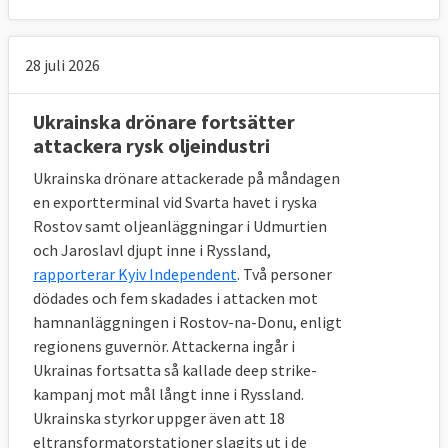
28 juli 2026
Ukrainska drönare fortsätter
attackera rysk oljeindustri
Ukrainska drönare attackerade på måndagen
en exportterminal vid Svarta havet i ryska
Rostov samt oljeanläggningar i Udmurtien
och Jaroslavl djupt inne i Ryssland,
rapporterar Kyiv Independent
. Två personer
dödades och fem skadades i attacken mot
hamnanläggningen i Rostov-na-Donu, enligt
regionens guvernör. Attackerna ingår i
Ukrainas fortsatta så kallade deep strike-
kampanj mot mål långt inne i Ryssland.
Ukrainska styrkor uppger även att 18
eltransformatorstationer slagits ut i de