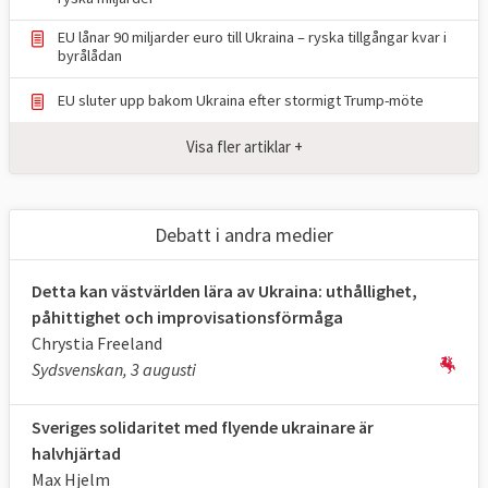
EU lånar 90 miljarder euro till Ukraina – ryska tillgångar kvar i
byrålådan
EU sluter upp bakom Ukraina efter stormigt Trump-möte
Visa fler artiklar +
Debatt i andra medier
Detta kan västvärlden lära av Ukraina: uthållighet,
påhittighet och improvisationsförmåga
Chrystia Freeland
Sydsvenskan, 3 augusti
Sveriges solidaritet med flyende ukrainare är
halvhjärtad
Max Hjelm