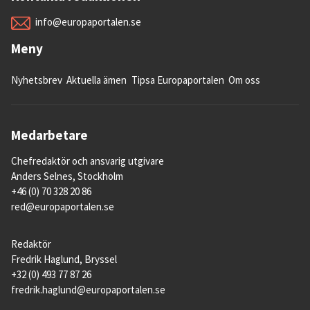
info@europaportalen.se
Meny
Nyhetsbrev
Aktuella ämen
Tipsa Europaportalen
Om oss
Medarbetare
Chefredaktör och ansvarig utgivare
Anders Selnes, Stockholm
+46 (0) 70 328 20 86
red@europaportalen.se
Redaktör
Fredrik Haglund, Bryssel
+32 (0) 493 77 87 26
fredrik.haglund@europaportalen.se