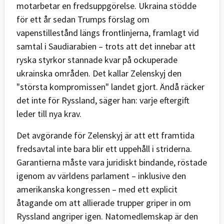
motarbetar en fredsuppgörelse. Ukraina stödde
för ett år sedan Trumps förslag om
vapenstillestånd längs frontlinjerna, framlagt vid
samtal i Saudiarabien – trots att det innebar att
ryska styrkor stannade kvar på ockuperade
ukrainska områden. Det kallar Zelenskyj den
"största kompromissen" landet gjort. Ändå räcker
det inte för Ryssland, säger han: varje eftergift
leder till nya krav.
Det avgörande för Zelenskyj är att ett framtida
fredsavtal inte bara blir ett uppehåll i striderna.
Garantierna måste vara juridiskt bindande, röstade
igenom av världens parlament – inklusive den
amerikanska kongressen – med ett explicit
åtagande om att allierade trupper griper in om
Ryssland angriper igen. Natomedlemskap är den