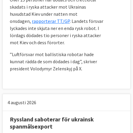
skadats i ryska attacker mot Ukrainas
huvudstad Kiev under natten mot
onsdagen,
rapporterar TT/GP
. Landets försvar
lyckades inte skjuta ner en enda rysk robot.
I
lördags dödades tio personer i ryska attacker
mot Kiev och dess förorter.
”Luftförsvar mot ballistiska robotar hade
kunnat rädda de som dödades i dag”, skriver
president Volodymyr Zelenskyj på X.
4 augusti 2026
Ryssland saboterar för ukrainsk
spanmålsexport