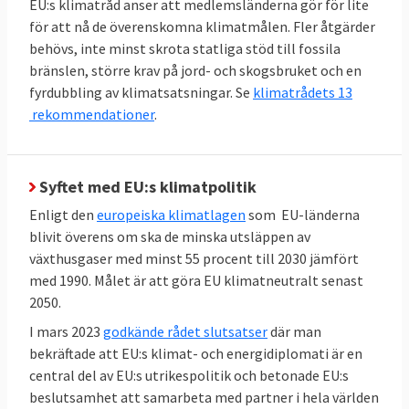
mellan 2020 och 2030 till minst 42,5 procent,
EU:s klimatråd anser att medlemsländerna gör för lite
men gärna 45 procent. Sverige har i särklass
för att nå de överenskomna klimatmålen. Fler åtgärder
behövs, inte minst skrota statliga stöd till fossila
den största andelen förnybar energi bland
bränslen, större krav på jord- och skogsbruket och en
EU-länderna:
66 procent 2023
. Inte heller här
fyrdubbling av klimatsatsningar. Se
klimatrådets 13
finns något specifikt krav på enskilda
rekommendationer
.
medlemsländer utan målet är gemensamt.
TABELL 3. Andelen
2023
Mål 2030
Syftet med EU:s klimatpolitik
förnyelsebar energi
Enligt den
europeiska klimatlagen
som EU-länderna
blivit överens om ska de minska utsläppen av
42,5 – 45
EU-genomsnitt
25
växthusgaser med minst 55 procent till 2030 jämfört
procent
procent
med 1990. Målet är att göra EU klimatneutralt senast
2050.
66
Sverige
Inget
I mars 2023
godkände rådet slutsatser
där man
procent
bindande
bekräftade att EU:s klimat- och energidiplomati är en
central del av EU:s utrikespolitik och betonade EU:s
EU-mål
beslutsamhet att samarbeta med partner i hela världen