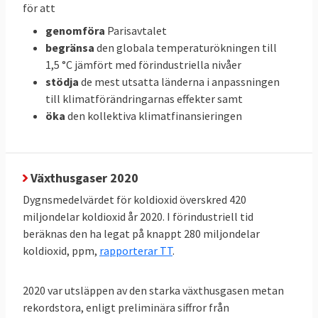
för att
Klicka på länkarna i tabellen för att
Källor
:
genomföra
Parisavtalet
se källan.
begränsa
den globala temperaturökningen till
1,5 °C jämfört med förindustriella nivåer
stödja
de mest utsatta länderna i anpassningen
Svenskarnas energianvändning
till klimatförändringarnas effekter samt
och utsläpp i EU
öka
den kollektiva klimatfinansieringen
När all energi som förbrukas i ett EU-land,
den så kallade primära energianvändningen,
delas med antalet invånare framgår vilka
Växthusgaser 2020
som förbrukar mest energi. Svenskarna
Dygnsmedelvärdet för koldioxid överskred 420
förbrukar mer energi än andra i EU räknat
miljondelar koldioxid år 2020. I förindustriell tid
per person och hamnar på delad tredje plats
beräknas den ha legat på knappt 280 miljondelar
i förbrukningsligan efter Luxemburg och
koldioxid, ppm,
rapporterar TT
.
Finland. Minst energi per person i EU
förbrukar malteser.
2020 var utsläppen av den starka växthusgasen metan
rekordstora, enligt preliminära siffror från