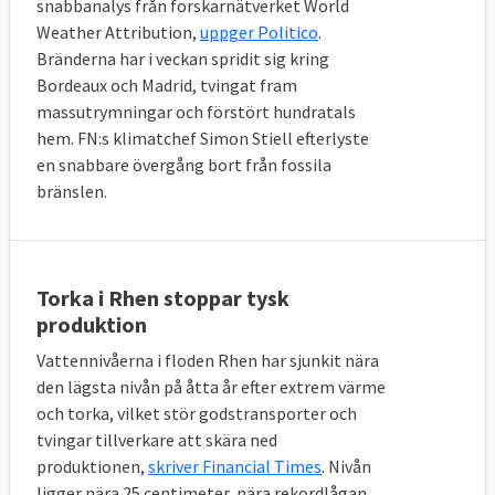
snabbanalys från forskarnätverket World
Weather Attribution,
uppger Politico
.
Bränderna har i veckan spridit sig kring
Bordeaux och Madrid, tvingat fram
massutrymningar och förstört hundratals
hem. FN:s klimatchef Simon Stiell efterlyste
en snabbare övergång bort från fossila
bränslen.
Torka i Rhen stoppar tysk
produktion
Vattennivåerna i floden Rhen har sjunkit nära
den lägsta nivån på åtta år efter extrem värme
och torka, vilket stör godstransporter och
tvingar tillverkare att skära ned
produktionen,
skriver Financial Times
. Nivån
ligger nära 25 centimeter, nära rekordlågan