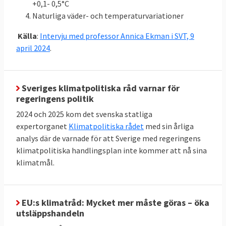
(LULUCF)
+0,1- 0,5°C
Naturliga väder- och temperaturvariationer
Klicka på länkarna i tabellen för att se
Källor
:
källan. MtCO2e betyder miljoner ton
Källa
:
Intervju med professor Annica Ekman i SVT, 9
koldioxidekvivalenter
, ett mått på mängden
april 2024
.
växthusgaser.
Sveriges klimatpolitiska råd varnar för
regeringens politik
Energieffektivisering och
2024 och 2025 kom det svenska statliga
förnybart
expertorganet
Klimatpolitiska rådet
med sin årliga
Jämfört med 2005 ska EU till 2030 minska
analys där de varnade för att Sverige med regeringens
sin primära energiförbrukning med 34
klimatpolitiska handlingsplan inte kommer att nå sina
klimatmål.
procent till högst 992,5 Mtoe. Här finns
dock inget specifikt krav på enskilda
medlemsländer utan målet är gemensamt.
EU:s klimatråd: Mycket mer måste göras – öka
Andelen förnybar energi i EU ska fördubblas
utsläppshandeln