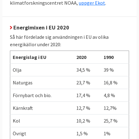
klimatforskningscentret NOAA,
uppger Ekot
.
TABELL 4.
2011
2021
Förändring
Energianvändning
per capita
Energimixen i EU 2020
Så här fördelade sig användningen i EU av olika
EU-genomsnitt
3,21
2,93
- 9 %
energikällor under 2020:
toe
toe
Energislag i EU
2020
1990
Sverige
5,03
4,21
- 16 %
Olja
34,5 %
39 %
toe
toe
Naturgas
23,7 %
16,8 %
Källor: Klicka på länkarna i tabellen för att se
Förnybart och bio.
17,4 %
4,8 %
källa.
Kärnkraft
12,7 %
12,7%
Grekland redan i mål
Kol
10,2 %
25,7 %
I graf 1 nedan framgår att Grekland som
Övrigt
1,5 %
1%
enda land redan uppnått sitt klimatmål när