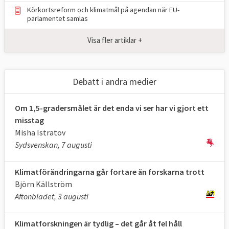
TABELL 1.
Läge i EU
Mål 2030
Körkortsreform och klimatmål på agendan när EU-
Klimat och
2024
för EU
parlamentet samlas
energimål i EU
Visa fler artiklar +
Minskade utsläpp
37,2 procent,
55 procent
*
av växthusgaser
2024
jmf. 1990 (ETS +
Debatt i andra medier
ESR)
Om 1,5-gradersmålet är det enda vi ser har vi gjort ett
Upptag av
198
310
misstag
växthusgaser i
Mt
**2023
Mt
CO
e
CO
e
**
Misha Istratov
2
2
skog och mark
Sydsvenskan, 7 augusti
(LULUCF)
Klimatförändringarna går fortare än forskarna trott
Andelen förnybar
25,2 procent
,
minst 42,5
Björn Källström
energi
202
4
procent
Aftonbladet, 3 augusti
Energianvändning
900 Mtoe
***,
Max
Klimatforskningen är tydlig – det går åt fel håll
(slutlig)
2024
763 Mtoe
***