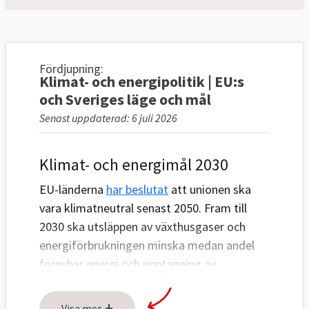
Fördjupning:
Klimat- och energipolitik | EU:s
och Sveriges läge och mål
Senast uppdaterad: 6 juli 2026
Klimat- och energimål 2030
EU-länderna
har beslutat
att unionen ska
vara klimatneutral senast 2050. Fram till
2030 ska utsläppen av växthusgaser och
energiförbrukningen minska medan andel
förnybar energi och upptagning av
växthusgaser ska öka, se tabell 1 och 2
nedan.
+
Visa mer