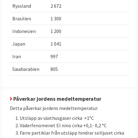
växthusgaser
30,2 Mt
CO
e,
högst utsläpp
2
Ryssland
2 672
jmf. 2005
2024
på 21,6
(ESR) då
Mt
CO
e
Brasilien
1 300
2
Sverige
Indonesien
1 200
släppte ut
42,2 Mt
CO
e
.
Japan
1 041
2
Öka inlagring
Inlagring
Öka upptaget
Iran
997
av
31,223
växthusgaser:
Saudiarabien
805
växthusgaser
Mt
med
3,955
CO
e
2023
2
i skog och
Mt
från
CO
e
2
mark med
43,366 till
3,955 Mt
inlagring
CO
e
Påverkar jordens medeltemperatur
2
jämfört med
totalt
47,321
Detta påverkar jordens medeltemperatur:
snittet för
Mt
CO
e
2
Utsläpp av växthusgaser cirka +1°C
2016-2018:
Väderfenomenet El nino cirka +0,1- 0,2 °C
43,366
Färre partiklar från utsläpp hindrar solljuset cirka