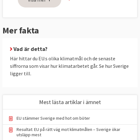
Utsläppen ska minska genom tre åtgärder:
handel med utsläppsrätter inom EU (ETS),
nationella åtgärder för att minska utsläppen
Mer fakta
(ESR) och ökat upptag av växthusgaser i
skog och mark (LULUCF).
Vad är detta?
Utsläppsminskningar genom handel med
Här hittar du EU:s olika klimatmål och de senaste
utsläppsrätter (ETS) är gemensamma för
siffrorna som visar hur klimatarbetet går. Se hur Sverige
ligger till.
EU, här finns inga nationella mål för
medlemsländerna. Men det finns två
nationella mål kallat ESR-målet och
LULUCF-målet. Sverige har bundit sig att
Mest lästa artiklar i ämnet
halvera sina nationella utsläpp till 2030 (ESR)
och öka upptaget av växthusgaser i skog
EU stämmer Sverige med hot om böter
och mark (LULUCF).
Resultat: EU på rätt väg mot klimatmålen – Sverige ökar
utsläpp mest