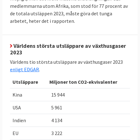
(LULUCF). Sverige måste halvera sina
medlemmarna utom Afrika, som stod för 77 procent av
utsläpp till 2030 jämfört med 2005. Likaså
de totala utsläppen 2023, måste göra det tunga
måste skog och mark i Sverige lagra
arbetet, heter det i rapporten.
närmare fyra miljoner ton mer växthusgaser
2030 jämfört med ett genomsnitt för åren
2016-2018. Utöver dessa mål finns i Sveriges
Världens största utsläppare av växthusgaser
2023
fall även olika mål som riksdagen satt upp,
dessa behandlas inte här.
Världens tio största utsläppare av växthusgaser 2023
enligt EDGAR
.
TABELL 2.
Läge
Bindande
Utsläppare
Miljoner ton CO2-ekvivalenter
Sveriges
Sverige
EU-mål 2030
klimat och
för Sverige
Kina
15 944
energimål i
USA
5 961
EU
Indien
4 134
Minskade
-29,4 procent
,
-
50 procent
,
utsläpp av
eller
eller
EU
3 222