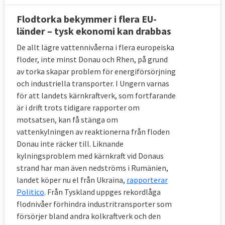
Flodtorka bekymmer i flera EU-
länder – tysk ekonomi kan drabbas
De allt lägre vattennivåerna i flera europeiska
floder, inte minst Donau och Rhen, på grund
av torka skapar problem för energiförsörjning
och industriella transporter. I Ungern varnas
för att landets kärnkraftverk, som fortfarande
är i drift trots tidigare rapporter om
motsatsen, kan få stänga om
vattenkylningen av reaktionerna från floden
Donau inte räcker till. Liknande
kylningsproblem med kärnkraft vid Donaus
strand har man även nedströms i Rumänien,
landet köper nu el från Ukraina,
rapporterar
Politico
. Från Tyskland uppges rekordlåga
flodnivåer förhindra industritransporter som
försörjer bland andra kolkraftverk och den