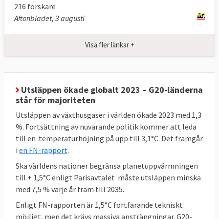
216 forskare
Aftonbladet, 3 augusti
Klicka på länkarna i tabellen för att
Källor
:
se källa. * Enligt
kommissionens
Visa fler länkar +
uppskattningar
kommer ett fullständigt
genomförande av 55 % -paketet att leda till
en minskning på 57 %.** MtCO2e betyder
miljoner ton
koldioxidekvivalenter
, ett mått
Utsläppen ökade globalt 2023 – G20-länderna
på mängden växthusgaser. *** Mtoe betyder
står för majoriteten
miljoner ton
oljeekvivalenter
, ett mått på
Utsläppen av växthusgaser i världen ökade 2023 med 1,3
energiinnehåll.
%. Fortsättning av nuvarande politik kommer att leda
till en temperaturhöjning på upp till 3,1°C. Det framgår
i
en FN-rapport
.
Sveriges mål enligt EU-beslut
Ska världens nationer begränsa planetuppvärmningen
till + 1,5°C enligt Parisavtalet måste utsläppen minska
Sverige har bundit sig i EU att minska sina
med 7,5 % varje år fram till 2035.
utsläpp av växthusgaser (ESR) och öka
Enligt FN-rapporten är 1,5°C fortfarande tekniskt
upptaget av växthusgaser i skog och mark
möjligt, men det krävs massiva ansträngningar. G20-