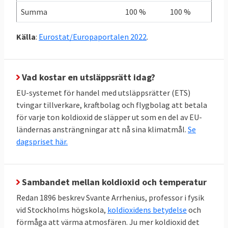
det gäller de skarpa ESR-målen. Sverige
Summa
100 %
100 %
ligger på trettonde plats i den ligan. I botten
återfinns Malta, Cypern och Bulgarien.
Källa
:
Eurostat/Europaportalen 2022
.
Vad kostar en utsläppsrätt idag?
EU-systemet för handel med utsläppsrätter (ETS)
tvingar tillverkare, kraftbolag och flygbolag att betala
för varje ton koldioxid de släpper ut som en del av EU-
ländernas ansträngningar att nå sina klimatmål.
Se
dagspriset här.
Sambandet mellan koldioxid och temperatur
Redan 1896 beskrev Svante Arrhenius, professor i fysik
vid Stockholms högskola,
koldioxidens betydelse
och
förmåga att värma atmosfären. Ju mer koldioxid det