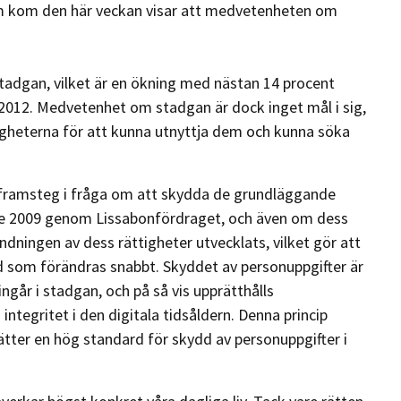
m kom den här veckan visar att medvetenheten om
stadgan, vilket är en ökning med nästan 14 procent
012. Medvetenhet om stadgan är dock inget mål i sig,
gheterna för att kunna utnyttja dem och kunna söka
 framsteg i fråga om att skydda de grundläggande
nde 2009 genom Lissabonfördraget, och även om dess
ndningen av dess rättigheter utvecklats, vilket gör att
rld som förändras snabbt. Skyddet av personuppgifter är
ngår i stadgan, och på så vis upprätthålls
ntegritet i den digitala tidsåldern. Denna princip
tter en hög standard för skydd av personuppgifter i