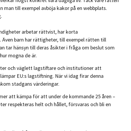
verkar högst konkret våra dagliga liv. Tack vare rätten
kan man till exempel avböja kakor på en webbplats.
.
digheter arbetar rättvist, har korta
Även barn har rättigheter, till exempel rätten till
an tar hänsyn till deras åsikter i fråga om beslut som
 hur mogna de är.
ter och väglett lagstiftare och institutioner att
lämpar EU:s lagstiftning. När vi idag firar denna
 bakom stadgans värderingar.
mmer att kämpa för att under de kommande 25 åren –
er respekteras helt och hållet, försvaras och bli en