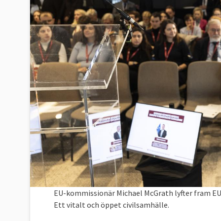
EU-kommissionär Michael McGrath lyfter fram EU-
Ett vitalt och öppet civilsamhälle.