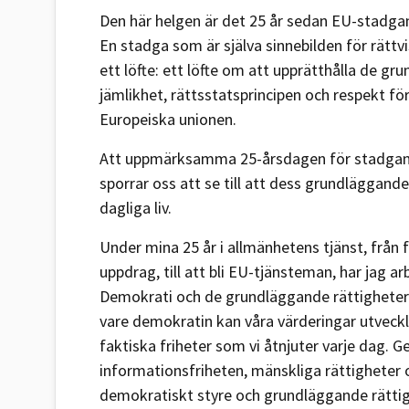
Den här helgen är det 25 år sedan EU-stadga
En stadga som är själva sinnebilden för rättvi
ett löfte: ett löfte om att upprätthålla de g
jämlikhet, rättsstatsprincipen och respekt fö
Europeiska unionen.
Att uppmärksamma 25-årsdagen för stadgan p
sporrar oss att se till att dess grundläggande 
dagliga liv.
Under mina 25 år i allmänhetens tjänst, från fö
uppdrag, till att bli EU-tjänsteman, har jag a
Demokrati och de grundläggande rättigheter
vare demokratin kan våra värderingar utveckl
faktiska friheter som vi åtnjuter varje dag.
informationsfriheten, mänskliga rättigheter 
demokratiskt styre och grundläggande rättigh