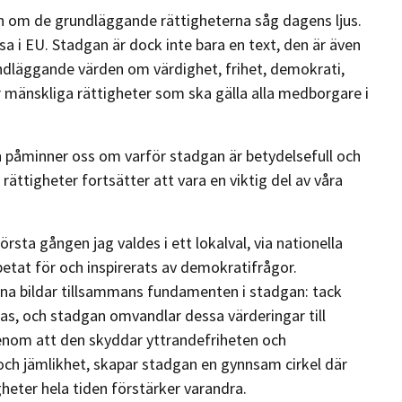
n om de grundläggande rättigheterna såg dagens ljus.
sa i EU. Stadgan är dock inte bara en text, den är även
rundläggande värden om värdighet, frihet, demokrati,
r mänskliga rättigheter som ska gälla alla medborgare i
åminner oss om varför stadgan är betydelsefull och
rättigheter fortsätter att vara en viktig del av våra
rsta gången jag valdes i ett lokalval, via nationella
rbetat för och inspirerats av demokratifrågor.
na bildar tillsammans fundamenten i stadgan: tack
as, och stadgan omvandlar dessa värderingar till
 Genom att den skyddar yttrandefriheten och
och jämlikhet, skapar stadgan en gynnsam cirkel där
eter hela tiden förstärker varandra.