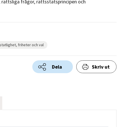
ättsliga frågor, rättsstatsprincipen och
tatlighet, friheter och val
Dela
Skriv ut