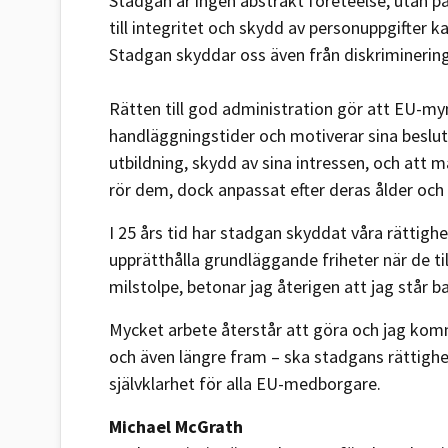
Stadgan är ingen abstrakt företeelse, utan på
till integritet och skydd av personuppgifter 
Stadgan skyddar oss även från diskriminering
Rätten till god administration gör att EU-myn
handläggningstider och motiverar sina beslut. 
utbildning, skydd av sina intressen, och att m
rör dem, dock anpassat efter deras ålder och
I 25 års tid har stadgan skyddat våra rättighe
upprätthålla grundläggande friheter när de til
milstolpe, betonar jag återigen att jag står
Mycket arbete återstår att göra och jag ko
och även längre fram – ska stadgans rättighet
självklarhet för alla EU-medborgare.
Michael McGrath