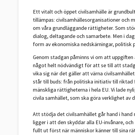
Ett vitalt och öppet civilsamhälle är grundbul
tillämpas: civilsamhällesorganisationer och 
om våra grundläggande rättigheter. Som stöd
dialog, deltagande och samarbete. Men i dag
form av ekonomiska nedskärningar, politisk 
Genom stadgan påminns vi om att uppgiften att
något helt nödvändigt för att se till att sta
vika sig när det gäller att värna civilsamhä
står till buds: från politiska initiativ till ri
mänskliga rättigheterna i hela EU. Vi lade ny
civila samhället, som ska göra verklighet av 
Att stödja det civilsamhället går hand i ha
ligger i att den skyddar alla EU-invånare, o
fullt ut först när människor känner till sina 