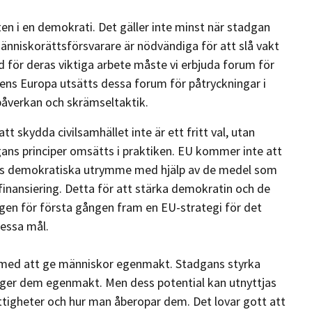
ten i en demokrati. Det gäller inte minst när stadgan
människorättsförsvarare är nödvändiga för att slå vakt
 för deras viktiga arbete måste vi erbjuda forum för
ens Europa utsätts dessa forum för påtryckningar i
påverkan och skrämseltaktik.
 skydda civilsamhället inte är ett fritt val, utan
dgans principer omsätts i praktiken. EU kommer inte att
llets demokratiska utrymme med hjälp av de medel som
ktad finansiering. Detta för att stärka demokratin och de
ligen för första gången fram en EU-strategi för det
dessa mål.
nd med att ge människor egenmakt. Stadgans styrka
ch ger dem egenmakt. Men dess potential kan utnyttjas
rättigheter och hur man åberopar dem. Det lovar gott att