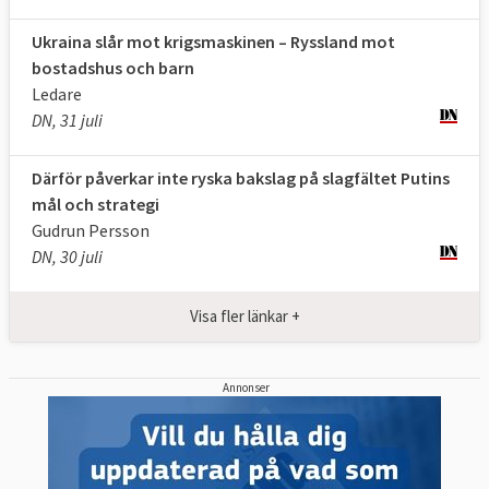
Ryssland angav som skäl till invasionen.
Ukraina slår mot krigsmaskinen – Ryssland mot
"Fullständig seger", twittrade Ukrainas
bostadshus och barn
president Volodymyr Zelenskyj efter
Ledare
beslutet,
läs mer
.
DN, 31 juli
Därför påverkar inte ryska bakslag på slagfältet Putins
mål och strategi
Gudrun Persson
DN, 30 juli
Visa fler länkar +
Annonser