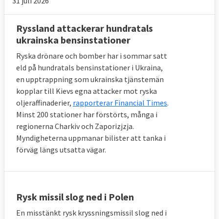
31 juli 2026
Ryssland attackerar hundratals
ukrainska bensinstationer
Ryska drönare och bomber har i sommar satt
eld på hundratals bensinstationer i Ukraina,
en upptrappning som ukrainska tjänstemän
kopplar till Kievs egna attacker mot ryska
oljeraffinaderier,
rapporterar Financial Times
.
Minst 200 stationer har förstörts, många i
regionerna Charkiv och Zaporizjzja.
Myndigheterna uppmanar bilister att tanka i
förväg längs utsatta vägar.
Rysk missil slog ned i Polen
En misstänkt rysk kryssningsmissil slog ned i