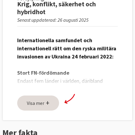
Krig, konflikt, säkerhet och
hybridhot
Senast uppdaterad: 26 augusti 2025
Internationella samfundet och
internationell rätt om den ryska militära
invasionen av Ukraina 24 februari 2022:
Stort FN-fördömande
Endast fem länder i världen, däribland
Ryssland och Nordkorea, röstade emot en
FN-resolution som fördömer Rysslands
+
Visa mer
anfallskrig mot Ukraina och kräver
att vapnen omedelbart läggs ned,
läs mer
.
Experter om Rysslands brott mot freds-
Mer fakta
och säkerhetsordningen