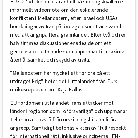
EU:s 27 utrikesministrar höll på söndagskvällen ett
informellt videomöte om den eskalerande
konflikten i Mellanöstern, efter Israel och USAs
bombningar av Iran på lördagen som Iran svarade
med att angripa flera grannländer. Efter två och en
halv timmes diskussioner enades de om ett
gemensamt uttalande som uppmanar till maximal
återhållsamhet och skydd av civila.
"Mellanöstern har mycket att förlora på ett
utdraget krig", heter det i uttalandet från EU:s
utrikesrepresentant Kaja Kallas.
EU fördömer i uttalandet Irans attacker mot
länder i regionen som "oförsvarliga" och uppmanar
Teheran att avstå från urskillningslösa militära
angrepp. Samtidigt betonas vikten av "full respekt
för internationell rätt, inklusive principerna i FN-