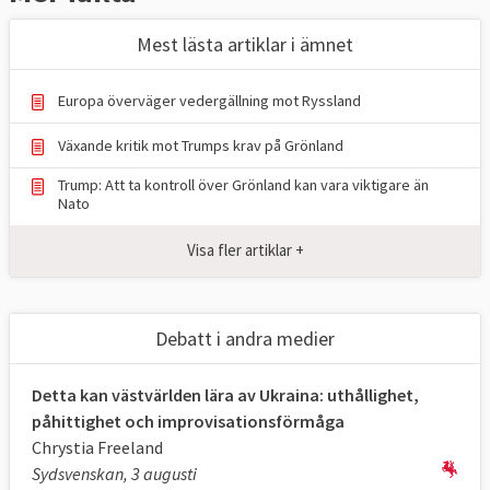
Rysslands angreppskrig mot Ukraina utgör
Mest lästa artiklar i ämnet
brott mot FN-regler och olika avtal som
Ryssland lovat följa. – Ryssland bryter först
Europa överväger vedergällning mot Ryssland
och främst mot våldsförbudet, säger Carina
Lamon på Centrum för operativ rätt och
Växande kritik mot Trumps krav på Grönland
folkrätt. Flera olika domstolar kan bli
Trump: Att ta kontroll över Grönland kan vara viktigare än
aktuella för att utreda och döma
Nato
misstänkta ryska krigsbrott men det finns
Visa fler artiklar +
hinder på vägen,
läs mer
.
Internationella domstolen till Ryssland:
Debatt i andra medier
Avbryt kriget
Ryssland ska omedelbart avbryta kriget mot
Detta kan västvärlden lära av Ukraina: uthållighet,
Ukraina. Det slog den Internationella
påhittighet och improvisationsförmåga
domstolen i Haag fast på onsdagen.
Chrystia Freeland
Domstolen fann inte några bevis på att
Sydsvenskan, 3 augusti
Ukraina gjort sig skyldig till folkmord som