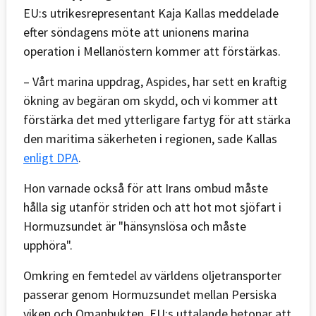
EU:s utrikesrepresentant Kaja Kallas meddelade
efter söndagens möte att unionens marina
operation i Mellanöstern kommer att förstärkas.
– Vårt marina uppdrag, Aspides, har sett en kraftig
ökning av begäran om skydd, och vi kommer att
förstärka det med ytterligare fartyg för att stärka
den maritima säkerheten i regionen, sade Kallas
enligt DPA
.
Hon varnade också för att Irans ombud måste
hålla sig utanför striden och att hot mot sjöfart i
Hormuzsundet är "hänsynslösa och måste
upphöra".
Omkring en femtedel av världens oljetransporter
passerar genom Hormuzsundet mellan Persiska
viken och Omanbukten. EU:s uttalande betonar att