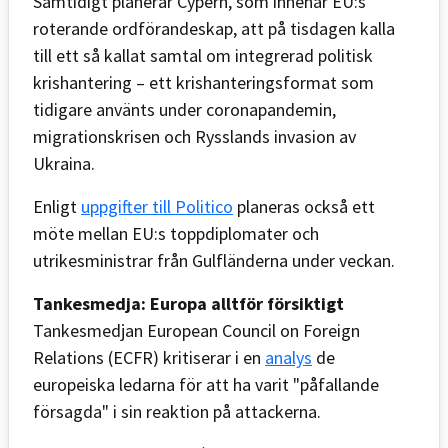
Samtidigt planerar Cypern, som innehar EU:s
roterande ordförandeskap, att på tisdagen kalla
till ett så kallat samtal om integrerad politisk
krishantering – ett krishanteringsformat som
tidigare använts under coronapandemin,
migrationskrisen och Rysslands invasion av
Ukraina.
Enligt
uppgifter till Politico
planeras också ett
möte mellan EU:s toppdiplomater och
utrikesministrar från Gulfländerna under veckan.
Tankesmedja: Europa alltför försiktigt
Tankesmedjan European Council on Foreign
Relations (ECFR) kritiserar i en
analys
de
europeiska ledarna för att ha varit "påfallande
försagda" i sin reaktion på attackerna.