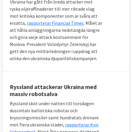
Ukraina har gått från breda attacker mot
ryska oljeraffinaderier till mer riktade slag
mot kritiska komponenter som är svåra att
ersätta,
rapporterar Financial Times
. Målet är
att hålla anläggningarna nedstängda längre
och göra varje attack kostsammare för
Moskva. President Volodymyr Zelenskyj har
gett den nya militärledningen i uppdrag att
utöka den ukrainska djupanfallskampanjen.
Ryssland attackerar Ukraina med
massiv robotsalva
Ryssland sköt under natten till torsdagen
dussintals ballistiska robotar och
kryssningsmissiler samt hundratals drönare
mot flera ukrainska städer,
rapporterar Kyiv
Independent
. Minst åtta personer, däribland