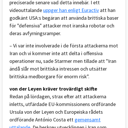
preciserade senare vad detta innebär. I ett
videouttalande
uppger han enligt Euractiv
att han
godkänt USA:s begäran att använda brittiska baser
för "defensiva" attacker mot iranska robotar och
deras avfyrningsramper.
– Vi var inte involverade i de första attackerna mot
Iran och vi kommer inte att delta i offensiva
operationer nu, sade Starmer men tillade att "Iran
ändå slår mot brittiska intressen och utsätter
brittiska medborgare för enorm risk".
von der Leyen kräver trovärdigt skifte
Redan på lördagen, strax efter att attackerna
inletts, utfärdade EU-kommissionens ordförande
Ursula von der Leyen och Europeiska rådets
ordförande António Costa ett
gemensamt
uttalande
. De beskrev utvecklingen i Iran som