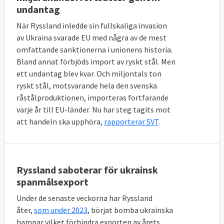
undantag
När Ryssland inledde sin fullskaliga invasion
av Ukraina svarade EU med några av de mest
omfattande sanktionerna i unionens historia.
Bland annat förbjöds import av ryskt stål. Men
ett undantag blev kvar. Och miljontals ton
ryskt stål, motsvarande hela den svenska
råstålproduktionen, importeras fortfarande
varje år till EU-länder. Nu har steg tagits mot
att handeln ska upphöra,
rapporterar SVT
.
Ryssland saboterar för ukrainsk
spanmålsexport
Under de senaste veckorna har Ryssland
åter,
som under 2023
, börjat bomba ukrainska
hamnar vilket förhindra exporten av årets