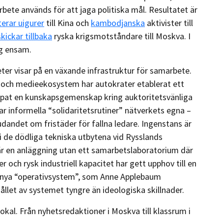
rbete används för att jaga politiska mål. Resultatet är
erar uigurer
till Kina och
kambodjanska
aktivister till
skickar tillbaka
ryska krigsmotståndare till Moskva. I
ig ensam.
ter visar på en växande infrastruktur för samarbete.
och medieekosystem har autokrater etablerat ett
apat en kunskapsgemenskap kring auktoritetsvänliga
r informella “solidaritetsrutiner” nätverkets egna –
udandet om fristäder för fallna ledare. Ingenstans är
de dödliga tekniska utbytena vid Rysslands
 är en anläggning utan ett samarbetslaboratorium där
 och rysk industriell kapacitet har gett upphov till en
a nya “operativsystem”, som Anne Applebaum
llet av systemet tyngre än ideologiska skillnader.
okal. Från nyhetsredaktioner i Moskva till klassrum i