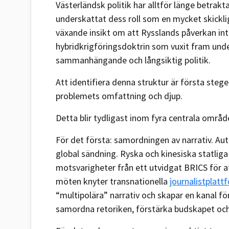
Västerländsk politik har alltför länge betra
underskattat dess roll som en mycket skicklig
växande insikt om att Rysslands påverkan int
hybridkrigföringsdoktrin som vuxit fram under
sammanhängande och långsiktig politik.
Att identifiera denna struktur är första stege
problemets omfattning och djup.
Detta blir tydligast inom fyra centrala områ
För det första: samordningen av narrativ. Aut
global sändning. Ryska och kinesiska statlig
motsvarigheter från ett utvidgat BRICS för a
möten knyter transnationella
journalistplatt
“multipolära” narrativ och skapar en kanal 
samordna retoriken, förstärka budskapet oc