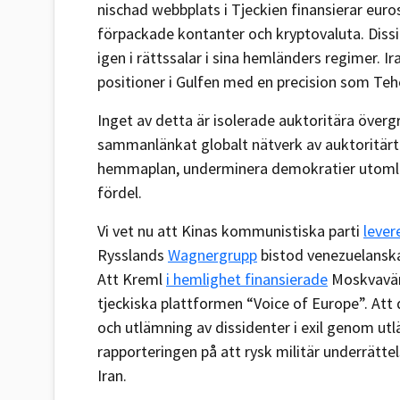
nischad webbplats i Tjeckien finansierar eur
förpackade kontanter och kryptovaluta. Dissi
igen i rättssalar i sina hemländers regimer. 
positioner i Gulfen med en precision som Tehe
Inget av detta är isolerade auktoritära övergr
sammanlänkat globalt nätverk av auktoritärt
hemmaplan, underminera demokratier utomland
fördel.
Vi vet nu att Kinas kommunistiska parti
lever
Rysslands
Wagnergrupp
bistod venezuelanska 
Att Kreml
i hemlighet finansierade
Moskvavänl
tjeckiska plattformen “Voice of Europe”. At
och utlämning av dissidenter i exil genom ut
rapporteringen på att rysk militär underrättel
Iran.