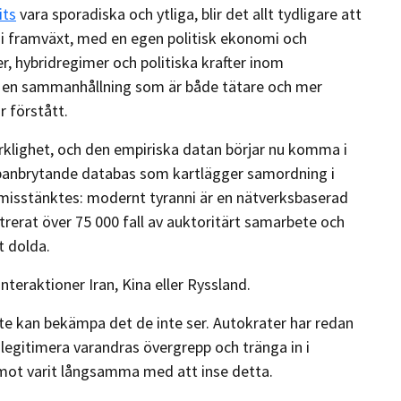
its
vara sporadiska och ytliga, blir det allt tydligare att
 i framväxt, med en egen politisk ekonomi och
er, hybridregimer och politiska krafter inom
en sammanhållning som är både tätare och mer
r förstått.
klighet, och den empiriska datan börjar nu komma i
n banbrytande databas som kartlägger samordning i
a misstänktes: modernt tyranni är en nätverksbaserad
trerat över 75 000 fall av auktoritärt samarbete och
t dolda.
nteraktioner Iran, Kina eller Ryssland.
te kan bekämpa det de inte ser. Autokrater har redan
 legitimera varandras övergrepp och tränga in i
mot varit långsamma med att inse detta.