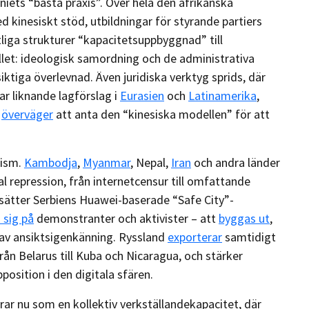
niets “bästa praxis”. Över hela den afrikanska
 kinesiskt stöd, utbildningar för styrande partiers
liga strukturer “kapacitetsuppbyggnad” till
ållet: ideologisk samordning och de administrativa
tiga överlevnad. Även juridiska verktyg sprids, där
r liknande lagförslag i
Eurasien
och
Latinamerika
,
t
överväger
att anta den “kinesiska modellen” för att
rism.
Kambodja
,
Myanmar
, Nepal,
Iran
och andra länder
tal repression, från internetcensur till omfattande
tsätter Serbiens Huawei-baserade “Safe City”-
n sig på
demonstranter och aktivister – att
byggas ut
,
av ansiktsigenkänning. Ryssland
exporterar
samtidigt
 från Belarus till Kuba och Nicaragua, och stärker
position i den digitala sfären.
erar nu som en kollektiv verkställandekapacitet, där