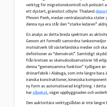
verktyg för migrationskontroll och polisiärt a
ett dystert, gränslöst utbyte: Thailand
deport
Phnom Penh, medan centralasiatiska stater
denna nya era står den “starke ledaren” aldr
En analys av detta breda spektrum av aktivite
Genom att formellt samordna tankesmedjor 
motnätverk till västerländska medier och sk
definitioner av “demokrati”. Samtidigt skydda
från kretsen av skenvalsobservatörer till erbj
denna “gemensamma funktion” tydligare än i 
drönarfabrik i Alabuga, som inte längre bara
iranska konstruktioner, kinesiska komponenter
ny form av automatiserad krigföring. I dett
har
påpekat
, väger uppbyggnaden och underhå
Den auktoritära verktygslådan är inte längre l