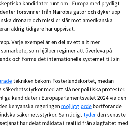
oskeptiska kandidater runt om i Europa med prydligt
denter försvinner från Nairobis gator och dyker upp
Iranska drönare och missiler slår mot amerikanska
ran aldrig tidigare har uppvisat.
epp. Varje exempel är en del av ett allt mer
 samarbete, som hjälper regimer att överleva på
s och forma det internationella systemet till sin
erade
tekniken bakom Fosterlandskortet, medan
säkerhetsstyrkor med att slå ner politiska protester.
iga kandidater i Europaparlamentsvalet 2024 via den
t den kenyanska regeringen
möjliggjorde
bortförande
ländska säkerhetsstyrkor. Samtidigt
tyder
den senaste
setjänst har delat måldata i realtid från slagfältet med