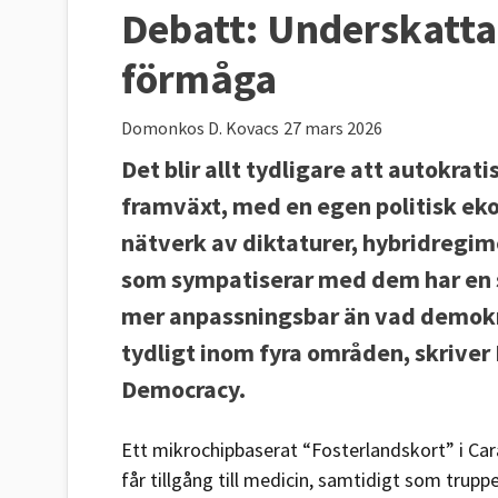
Debatt:
Underskatta 
förmåga
Domonkos D. Kovacs
27 mars 2026
Det blir allt tydligare att autokrat
framväxt, med en egen politisk ekon
nätverk av diktaturer, hybridregim
som sympatiserar med dem har en 
mer anpassningsbar än vad demokrat
tydligt inom fyra områden, skriver
Democracy.
Ett mikrochipbaserat “Fosterlandskort” i Ca
får tillgång till medicin, samtidigt som tru