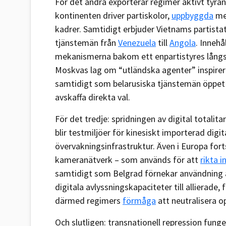
För det andra exporterar regimer aktivt tyran
kontinenten driver partiskolor,
uppbyggda
med
kadrer. Samtidigt erbjuder Vietnams partistat
tjänstemän från
Venezuela
till
Angola
. Inneh
mekanismerna bakom ett enpartistyres långsik
Moskvas lag om “utländska agenter” inspirera
samtidigt som belarusiska tjänstemän öppe
avskaffa direkta val.
För det tredje: spridningen av digital totalita
blir testmiljöer för kinesiskt importerad digi
övervakningsinfrastruktur. Även i Europa for
kameranätverk – som används för att
rikta i
samtidigt som Belgrad förnekar användning 
digitala avlyssningskapaciteter till allierade,
därmed regimers
förmåga
att neutralisera op
Och slutligen: transnationell repression fung