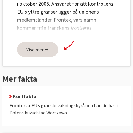
i oktober 2005. Ansvaret för att kontrollera
EU:s yttre gränser ligger på unionens
medlemsländer. Frontex, vars namn
kommer från franskans
frontières
extérieures
(yttre gränser), ska bidra till att
stärka gränskontrollen, genom att förbättra
+
Visa mer
koordineringen mellan medlemsländerna.
Frontex ska verka för:
Mer fakta
En koordinering av medlemsländernas
gränsbevakning.
Att samordna utbildningssystemen och
Kortfakta
assistera vid utbildning av personal som
Frontex är EU:s gränsbevakningsbyrå och har sin bas i
ska arbeta med gränsövervakning.
Polens huvudstad Warszawa.
Genomföra riskanalyser.
Uppföljning av forskning.