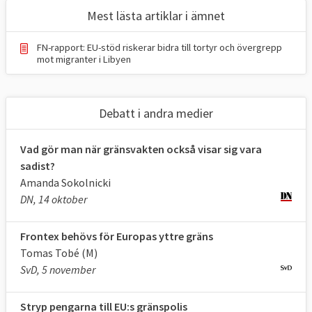
Att bistå medlemsländer vid behov av
Mest lästa artiklar i ämnet
en ökad övervakning av de yttre
gränserna.
FN-rapport: EU-stöd riskerar bidra till tortyr och övergrepp
Ge medlemsländerna assistans vid
mot migranter i Libyen
återsändanden av asylsökande.
Frontex snabba gränsinsatsenhet (RABIT),
Debatt i andra medier
byråns egen insatsgrupp, kan sättas in för
att patrullera gränser när ett medlemsland
Vad gör man när gränsvakten också visar sig vara
inte själv klarar att bevaka den. Detta ska
sadist?
bara ske i yttersta nödfall och under en
Amanda Sokolnicki
DN, 14 oktober
begränsad tid.
Frontex har nära samarbeten med andra
Frontex behövs för Europas yttre gräns
institutioner som ansvarar för säkerheten
Tomas Tobé (M)
vid unionens gränser, till exempel Europol
SvD, 5 november
(Europeiska polisbyrån) och Olaf (Europeiska
byrån för bedrägeribekämpning). Irland har
Stryp pengarna till EU:s gränspolis