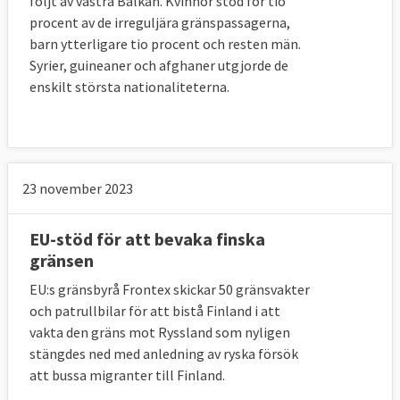
följt av västra Balkan. Kvinnor stod för tio
procent av de irreguljära gränspassagerna,
barn ytterligare tio procent och resten män.
Syrier, guineaner och afghaner utgjorde de
enskilt största nationaliteterna.
23 november 2023
EU-stöd för att bevaka finska
gränsen
EU:s gränsbyrå Frontex skickar 50 gränsvakter
och patrullbilar för att bistå Finland i att
vakta den gräns mot Ryssland som nyligen
stängdes ned med anledning av ryska försök
att bussa migranter till Finland.