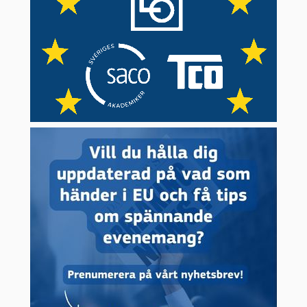
vid större migrantströmmar: Albanien,
Bosnien-Hercegovina, Montenegro,
Nordmakedonien och Serbien.
Senast 2027 ska 10 000 gränsvakter vara på
plats för att kunna bevaka
medlemsländernas yttre gränser.