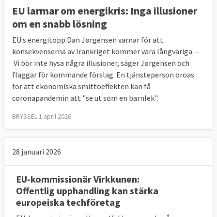
EU larmar om energikris: Inga illusioner
om en snabb lösning
EU:s energitopp Dan Jørgensen varnar för att
konsekvenserna av Irankriget kommer vara långvariga. –
Vi bör inte hysa några illusioner, säger Jørgensen och
flaggar för kommande förslag. En tjänsteperson oroas
för att ekonomiska smittoeffekten kan få
coronapandemin att "se ut som en barnlek".
BRYSSEL 1 april 2026
28 januari 2026
EU-kommissionär Virkkunen:
Offentlig upphandling kan stärka
europeiska techföretag