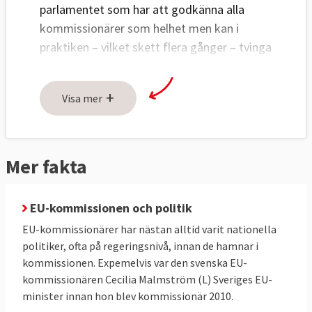
parlamentet som har att godkänna alla
kommissionärer som helhet men kan i
praktiken – vilket skett flera gånger – tvinga
bort en kandidat som man anser olämplig.
+
EU-kommissionärerna har ofta tidigare varit
Visa mer
ministrar i medlemsländerna eller EU-
parlamentariker.
Mer fakta
EU-parlamentet kan inte avsätta enskilda
kommissionärer men kan göra det
med kommissionen som helhet.
EU-kommissionen och politik
EU-kommissionärer har nästan alltid varit nationella
politiker, ofta på regeringsnivå, innan de hamnar i
kommissionen. Expemelvis var den svenska EU-
kommissionären Cecilia Malmström (L) Sveriges EU-
minister innan hon blev kommissionär 2010.