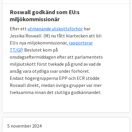
Roswall godkänd som EU:s
miljökommissionär
Efter ett
utmanande utskottsförhör
har
Jessika Roswall (M) nu fått klartecken att bli
EU:s nya miljökommissionär,
rapporterar
TT/GP
. Beslutet kom på
onsdagseftermiddagen efter att parlamentets
miljöutskott först tvekade på grund av vad de
ansåg vara otydliga svar under förhöret.
Endast högergrupperna EPP och ECR stödde
Roswall direkt, medan övriga grupper var mer
tveksamma innan det slutliga godkännandet.
5 november 2024