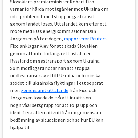
Slovakiens premiärminister Robert Fico
varnar för hårda motåtgärder mot Ukraina om
inte problemet med stoppad gastransit
genom landet löses. Uttalandet kom efter ett
möte med EU:s energikommissionär Dan
Jørgensen på torsdagen,
rapporterar Reuters
.
Fico anklagar Kiev för att skada Slovakien
genom att inte förlänga ett avtal med
Ryssland om gastransport genom Ukraina.
Som motåtgärd hotar han att stoppa
nödleveranser av el till Ukraina och minska
stödet till ukrainska flyktingar. I ett separat
men
gemensamt uttalande
från Fico och
Jørgensen lovade de två att inrätta en
högnivåarbetsgrupp för att följa upp och
identifiera alternativ utifrån en gemensam
bedömning av situationen och se hur EU kan
hjälpa till.