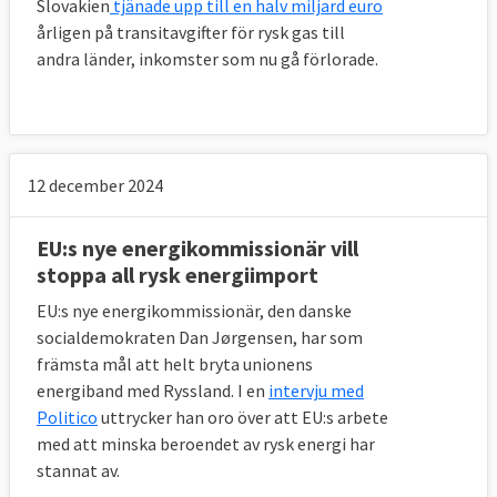
Slovakien
tjänade
upp till en halv miljard euro
årligen på transitavgifter för rysk gas till
andra länder, inkomster som nu gå förlorade.
12 december 2024
EU:s nye energikommissionär vill
stoppa all rysk energiimport
EU:s nye energikommissionär, den danske
socialdemokraten Dan Jørgensen, har som
främsta mål att helt bryta unionens
energiband med Ryssland. I en
intervju med
Politico
uttrycker han oro över att EU:s arbete
med att minska beroendet av rysk energi har
stannat av.