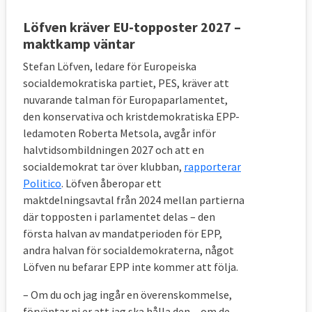
Löfven kräver EU-topposter 2027 –
maktkamp väntar
Stefan Löfven, ledare för Europeiska
socialdemokratiska partiet, PES, kräver att
nuvarande talman för Europaparlamentet,
den konservativa och kristdemokratiska EPP-
ledamoten Roberta Metsola, avgår inför
halvtidsombildningen 2027 och att en
socialdemokrat tar över klubban,
rapporterar
Politico
. Löfven åberopar ett
maktdelningsavtal från 2024 mellan partierna
där topposten i parlamentet delas – den
första halvan av mandatperioden för EPP,
andra halvan för socialdemokraterna, något
Löfven nu befarar EPP inte kommer att följa.
– Om du och jag ingår en överenskommelse,
förväntar ni er att jag ska hålla den ... om de