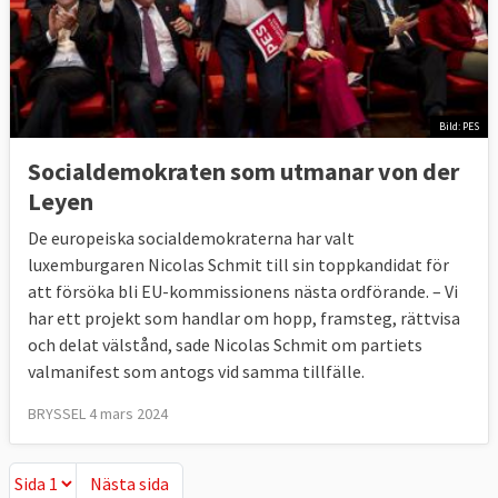
Bild: PES
Socialdemokraten som utmanar von der
Leyen
De europeiska socialdemokraterna har valt
luxemburgaren Nicolas Schmit till sin toppkandidat för
att försöka bli EU-kommissionens nästa ordförande. –
Vi
har ett projekt som handlar om hopp, framsteg, rättvisa
och delat välstånd, sade
Nicolas Schmit om partiets
valmanifest som antogs vid samma tillfälle.
BRYSSEL 4 mars 2024
Nästa sida
Nästa sida