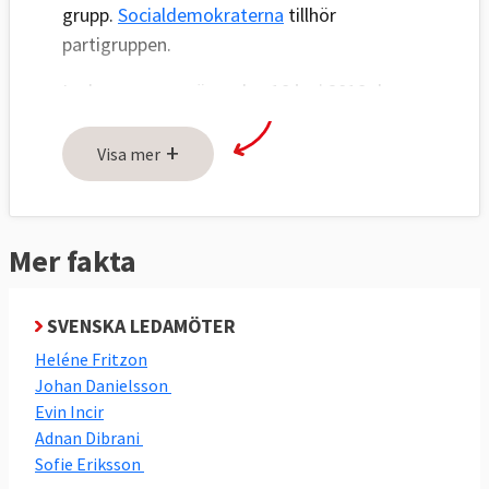
grupp.
Socialdemokraterna
tillhör
partigruppen.
Leder gruppen gör sedan 18 juni 2018 den
spanska parlamentarikern
Iratxe García
.
+
Visa mer
Mer fakta
SVENSKA LEDAMÖTER
Heléne Fritzon
Johan Danielsson
Evin Incir
Adnan Dibrani
Sofie Eriksson