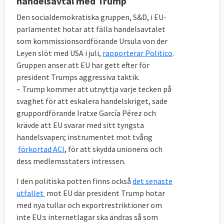
handelsavtal med Trump
Den socialdemokratiska gruppen, S&D, i EU-
parlamentet hotar att fälla handelsavtalet
som kommissionsordförande Ursula von der
Leyen slöt med USA i juli,
rapporterar Politico
.
Gruppen anser att EU har gett efter för
president Trumps aggressiva taktik.
– Trump kommer att utnyttja varje tecken på
svaghet för att eskalera handelskriget, sade
gruppordförande Iratxe García Pérez och
krävde att EU svarar med sitt tyngsta
handelsvapen; instrumentet mot tvång
förkortad ACI
, för att skydda unionens och
dess medlemsstaters intressen.
I den politiska potten finns också
det senaste
utfallet
mot EU där president Trump hotar
med nya tullar och
exportrestriktioner om
inte EU:s internetlagar ska ändras så som