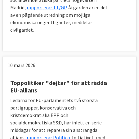
socialdemokratiska partiets högkvarter i
Madrid,
rapporterar TT/GP
. Åtgärden är en del
av en pågående utredning om möjliga
ekonomiska oegentligheter, meddelar
civilgardet.
10 mars 2026
Toppolitiker "dejtar" för att rädda
EU-allians
Ledarna för EU-parlamentets två största
partigrupper, konservativa och
kristdemokratiska EPP och
socialdemokratiska S&D, har inlett en serie
middagar för att reparera sin ansträngda
allians,
rapporterar Politico
. Initiativet, med