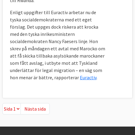
till Rwanda.
Enligt uppgifter till Euractiv arbetar nu de
tyska socialdemokraterna med ett eget
förslag. Det uppges dock riskera att krocka
med den tyska inrikesministern
socialdemokraten Nancy Faesers linje. Hon
skrev på måndagen ett avtal med Marocko om
att få skicka tillbaka asylsökande marockaner
som fått avslag, i utbyte mot att Tyskland
underlättar för legal migration – en väg som
hon menar är bättre, rapporterar
Euractiv
.
Nästa sida
Nästa sida