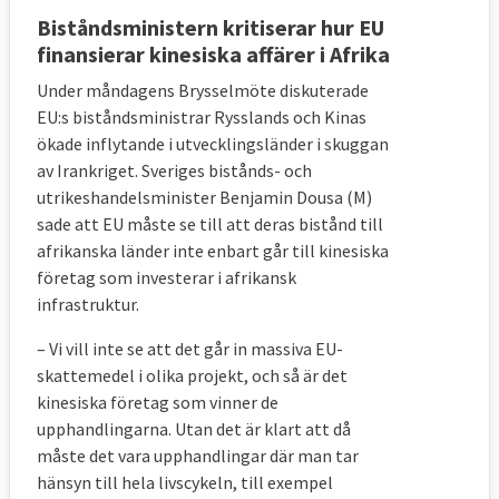
Biståndsministern kritiserar hur EU
finansierar kinesiska affärer i Afrika
Under måndagens Brysselmöte diskuterade
EU:s biståndsministrar Rysslands och Kinas
ökade inflytande i utvecklingsländer i skuggan
av Irankriget. Sveriges bistånds- och
utrikeshandelsminister Benjamin Dousa (M)
sade att EU måste se till att deras bistånd till
afrikanska länder inte enbart går till kinesiska
företag som investerar i afrikansk
infrastruktur.
– Vi vill inte se att det går in massiva EU-
skattemedel i olika projekt, och så är det
kinesiska företag som vinner de
upphandlingarna. Utan det är klart att då
måste det vara upphandlingar där man tar
hänsyn till hela livscykeln, till exempel