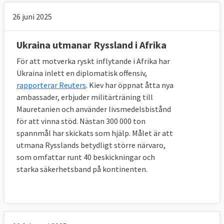
26 juni 2025
Ukraina utmanar Ryssland i Afrika
För att motverka ryskt inflytande i Afrika har
Ukraina inlett en diplomatisk offensiv,
rapporterar Reuters
. Kiev har öppnat åtta nya
ambassader, erbjuder militärträning till
Mauretanien och använder livsmedelsbistånd
för att vinna stöd. Nästan 300 000 ton
spannmål har skickats som hjälp. Målet är att
utmana Rysslands betydligt större närvaro,
som omfattar runt 40 beskickningar och
starka säkerhetsband på kontinenten.