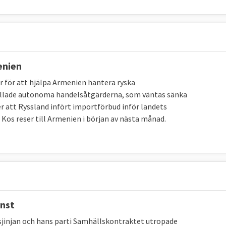
enien
för att hjälpa Armenien hantera ryska
kallade autonoma handelsåtgärderna, som väntas sänka
r att Ryssland infört importförbud inför landets
os reser till Armenien i början av nästa månad.
inst
jinjan och hans parti Samhällskontraktet utropade