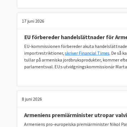
17 juni 2026
EU förbereder handelslättnader för Arm
EU-kommissionen förbereder akuta handelslättnader 
importrestriktioner,
skriver Financial Times
. De så 
tullar på armeniska jordbruksprodukter, kommer efte
parlamentsval. EU:s utvidgningskommissionär Marta K
8 juni 2026
Armeniens premiärminister utropar valv
Armeniens pro-europeiska premiärminister Nikol Pas