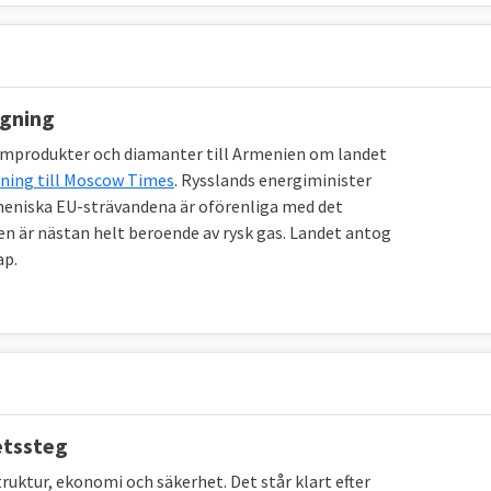
ngning
eumprodukter och diamanter till Armenien om landet
ning till Moscow Times
. Rysslands energiminister
 armeniska EU-strävandena är oförenliga med det
n är nästan helt beroende av rysk gas. Landet antog
ap.
etssteg
uktur, ekonomi och säkerhet. Det står klart efter