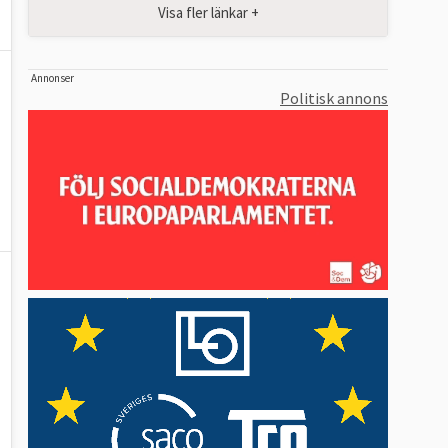
Visa fler länkar +
Annonser
Politisk annons