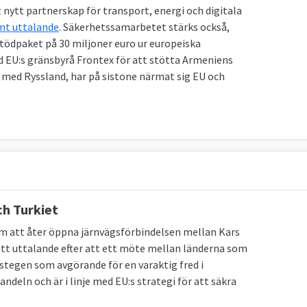
 nytt partnerskap för transport, energi och digitala
t uttalande
. Säkerhetssamarbetet stärks också,
tödpaket på 30 miljoner euro ur europeiska
 EU:s gränsbyrå Frontex för att stötta Armeniens
at med Ryssland, har på sistone närmat sig EU och
h Turkiet
m att åter öppna järnvägsförbindelsen mellan Kars
 ett uttalande efter att ett möte mellan länderna som
amstegen som avgörande för en varaktig fred i
ndeln och är i linje med EU:s strategi för att säkra