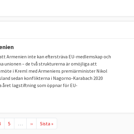
enien
n att Armenien inte kan eftersträva EU-medlemskap och
a unionen – de två strukturerna är omöjliga att
t möte i Kreml med Armeniens premiärminister Nikol
yssland sedan konflikterna i Nagorno-Karabach 2020
 året lagstiftning som öppnar för EU-
Page
Page
Nästa sida
Sista sidan
4
5
…
››
Sista »