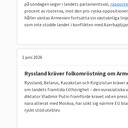
på söndagen seger i landets parlamentsval,
rapporte
procent av rösterna, mot den pro-ryska oppositionen
håller väntas Armenien fortsätta sin västvänliga lin
som inte stödde landet i konflikten med Azerbajdzjan
1 juni 2026
Ryssland kräver folkomröstning om Arm
Ryssland, Belarus, Kazakstan och Kirgizistan kräver
om landets framtida tillhörighet – den eurasiatiska 
diktator Vladimir Putin framförde kravet vid en pres
nära allierat med Moskva, har sökt sig närmre EU blan
ryskt stöd uteblev.