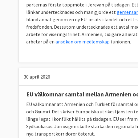
parternas första toppmöte i Jerevan på tisdagen. Ett
länkar undertecknades och man gjorde ett
gemensam
bland annat genom en ny EU-insats i landet och ett s
fredsfonden. Dessutom undertecknades ett avtal med
arbete för viseringsfrihet. Armenien, tidigare allier
arbetar på en
ansökan om medlemskap
i unionen.
30 april 2026
EU välkomnar samtal mellan Armenien oc
EU välkomnar att Armenien och Turkiet för samtal o
och Gyumri. Det skriver Europeiska utrikestjänsten i
länge legat i konflikt hållits på tisdagen. EU ser fr
Sydkaukasus. Järnvägen skulle stärka den regionala ha
nya transportkorridorer österut.