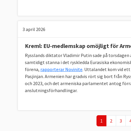
3 april 2026
Kreml: EU-medlemskap omöjligt för Arm
Rysslands diktator Vladimir Putin sade på torsdage
samtidigt stanna i det ryskledda Eurasiska ekonomisk
förena,
rapporterar Novinite
. Uttalandet kom vid et
Pasjinjan. Armenien har gradvis rört sig bort från R
och 2023, och det armeniska parlamentet antog förra
anslutningsförhandlingar.
Nuvarande sida
Page
Page
1
2
3