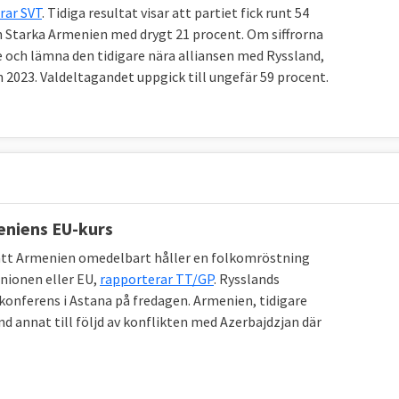
rar SVT
. Tidiga resultat visar att partiet fick runt 54
 Starka Armenien med drygt 21 procent. Om siffrorna
je och lämna den tidigare nära alliansen med Ryssland,
 2023. Valdeltagandet uppgick till ungefär 59 procent.
eniens EU-kurs
 att Armenien omedelbart håller en folkomröstning
unionen eller EU,
rapporterar TT/GP
. Rysslands
skonferens i Astana på fredagen. Armenien, tidigare
d annat till följd av konflikten med Azerbajdzjan där