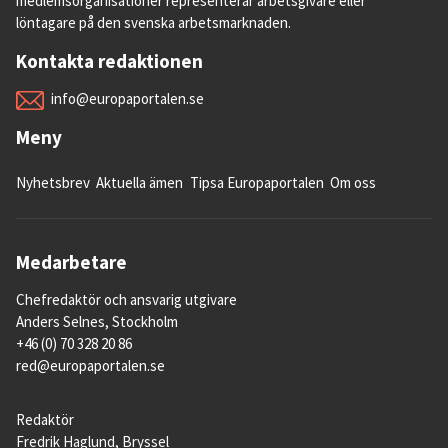
medlemsorganisationer representerar arbetsgivare eller
löntagare på den svenska arbetsmarknaden.
Kontakta redaktionen
info@europaportalen.se
Meny
Nyhetsbrev
Aktuella ämen
Tipsa Europaportalen
Om oss
Medarbetare
Chefredaktör och ansvarig utgivare
Anders Selnes, Stockholm
+46 (0) 70 328 20 86
red@europaportalen.se
Redaktör
Fredrik Haglund, Bryssel