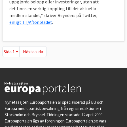
uppgjorda belopp eller investeringar, utan att
det finns en verklig koppling till det aktuella
medlemslandet,” skriver Reynders på Twitter,
enligt TT/Aftonbladet
.
Nästa sida
Nästa sida
Nyhetssajten Europaportalen är specialiserad på EU och
Europa med opartisk bevakning från egna redaktioner i
Stockholm och Bryssel. Tidningen startade 12 april 2000.
Europaportalen ägs av föreningen Europaportalen.se vars