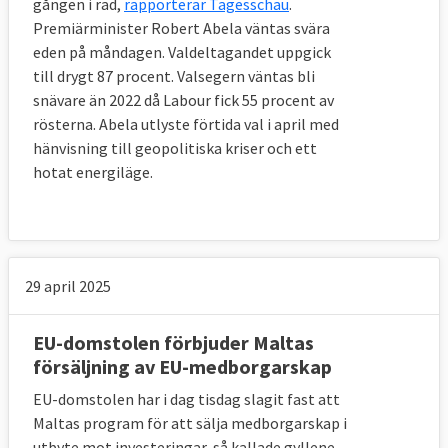
gången i rad,
rapporterar Tagesschau
.
Premiärminister Robert Abela väntas svära
eden på måndagen. Valdeltagandet uppgick
till drygt 87 procent. Valsegern väntas bli
snävare än 2022 då Labour fick 55 procent av
rösterna. Abela utlyste förtida val i april med
hänvisning till geopolitiska kriser och ett
hotat energiläge.
29 april 2025
EU-domstolen förbjuder Maltas
försäljning av EU-medborgarskap
EU-domstolen har i dag tisdag slagit fast att
Maltas program för att sälja medborgarskap i
utbyte mot investeringar, så kallade gyllene