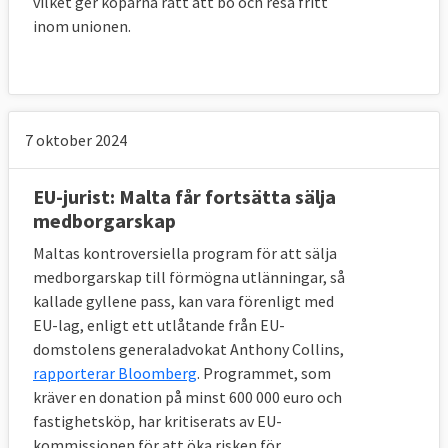
vilket ger köparna rätt att bo och resa fritt
inom unionen.
7 oktober 2024
EU-jurist: Malta får fortsätta sälja
medborgarskap
Maltas kontroversiella program för att sälja
medborgarskap till förmögna utlänningar, så
kallade gyllene pass, kan vara förenligt med
EU-lag, enligt ett utlåtande från EU-
domstolens generaladvokat Anthony Collins,
rapporterar Bloomberg
. Programmet, som
kräver en donation på minst 600 000 euro och
fastighetsköp, har kritiserats av EU-
kommissionen för att öka risken för