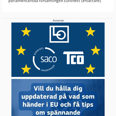
parlamentariska församlingen Euronest (ersättare).
Annonser