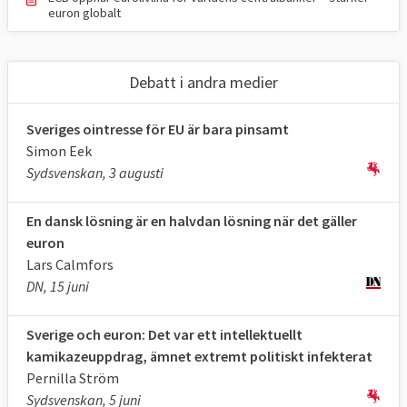
Sverige och Danmark som ännu inte har
euron globalt
infört euron. Danmark har förhandlat fram
rättsliga undantag som innebär att de kan
Debatt i andra medier
stå utanför euroområdet.
Sverige har inget rättsligt undantag men
Sveriges ointresse för EU är bara pinsamt
tackade nej till euron efter att
Simon Eek
Sydsvenskan, 3 augusti
en folkomröstning 2003 tydligt avvisade ett
valutabyte. Det har i praktiken accepterats
En dansk lösning är en halvdan lösning när det gäller
av övriga EU-länder som ett informellt
euron
"politiskt undantag".
Lars Calmfors
DN, 15 juni
Sverige och euron: Det var ett intellektuellt
kamikazeuppdrag, ämnet extremt politiskt infekterat
Pernilla Ström
Sydsvenskan, 5 juni