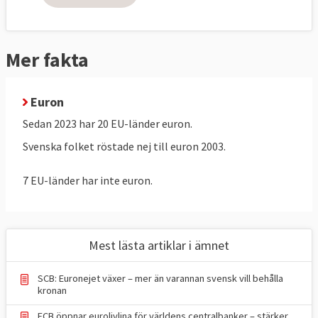
innebär att alla medlemsländer har en
gemensam valuta och penningpolitik. Syftet
är att EMU tillsammans med den inre
Mer fakta
marknaden ska skapa tillväxt och
sysselsättning.
Euron
Alla EU-länder ingår i EMU men för att få
Sedan 2023 har 20 EU-länder euron.
delta i eurosamarbetet måste
Svenska folket röstade nej till euron 2003.
medlemsländerna uppfylla fyra ekonomiska
krav: stabila statsfinanser, låg inflation,
7 EU-länder har inte euron.
växelkursstabilitet och sunda offentliga
finanser.
Flera av de nyare medlemsländerna efter
Mest lästa artiklar i ämnet
2004 uppfyller ännu inte villkoren som krävs
för att få delta i eurosamarbetet.
SCB: Euronejet växer – mer än varannan svensk vill behålla
kronan
Bland de gamla EU-länderna är det bara
ECB öppnar eurolivlina för världens centralbanker – stärker