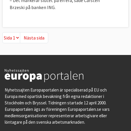
– Det markerar slutet på en era, sade Carsten
Brzeski på banken ING.
Nästa sida
Nästa sida
Nyhetssajten Europaportalen är specialiserad på EU och
Europa med opartisk bevakning från egna redaktioner i
Stockholm och Bryssel. Tidningen startade 12 april 2000.
Europaportalen ägs av föreningen Europaportalen.se vars
medlemsorganisationer representerar arbetsgivare eller
löntagare på den svenska arbetsmarknaden.