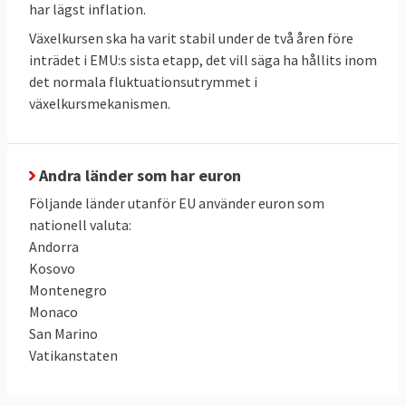
har lägst inflation.
Efter att finanskrisen hösten 2008 spritt sig
till Europa upptäcktes många brister i
Växelkursen ska ha varit stabil under de två åren före
inträdet i EMU:s sista etapp, det vill säga ha hållits inom
valutasamarbetet. Den övergripande
det normala fluktuationsutrymmet i
insikten var att det är svårt att ha en
växelkursmekanismen.
gemensam valuta utan en gemensam
finanspolitik. Euroländerna och EU-
kommissionen tog därför fram en rad
Andra länder som har euron
förslag som syftade till att fördjupa
Följande länder utanför
EU använder euron som
samarbetet, öka stabiliteten på
nationell valuta:
finansmarknaden och försvåra att bryta
Andorra
mot euroreglerna. Det sistnämnda var
Kosovo
något som praktiskt taget alla euroländer
Montenegro
gjort efter att Frankrike och Tyskland bröt
Monaco
mot dem bara ett par år efter att euron
San Marino
införts som valuta.
Vatikanstaten
De nya regelverken fick namn som