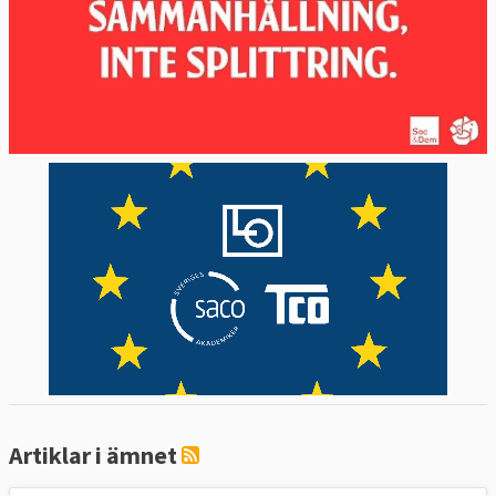
De visionära europlanerna fick dock till stora
delar
stryka på foten
när EU-ländernas
stats- och regeringschefer utvärderade dem
på decembertoppmötet i Bryssel 2012.
En ny
version av rapporten
lades fram av de
fyra ordförandenas efterträdare
tillsammans med EU-parlamentets talman
Martin Schulz i
mitten av 2015
. De fem
ledarna målade upp en tidsplan som
sträcker sig fram till 2025 med förslag på
allt från att fördjupa redan befintlig
lagstiftning till att inrätta ett gemensamt
finansdepartement för euroländerna
.
Artiklar i ämnet