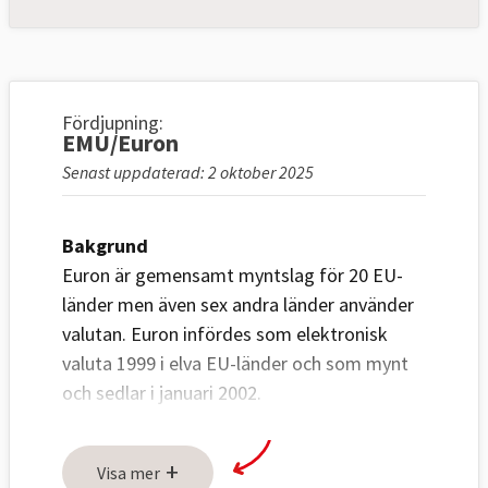
Fördjupning:
EMU/Euron
Senast uppdaterad: 2 oktober 2025
Bakgrund
Euron är gemensamt myntslag för 20 EU-
länder men även sex andra länder använder
valutan. Euron infördes som elektronisk
valuta 1999 i elva EU-länder och som mynt
och sedlar i januari 2002.
Det ekonomiska och monetära samarbetet
+
EMU (Ekonomiska och monetära unionen)
Visa mer