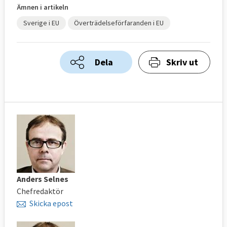
Ämnen i artikeln
Sverige i EU
Överträdelseförfaranden i EU
Dela
Skriv ut
Anders Selnes
Chefredaktör
Skicka epost