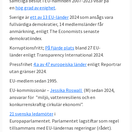
Sverigedemokraterna det partiet utanför
samtliga beslut i EU-nämnden 2007-2023 visar på
en
hög grad av enighet
.
regeringen
som minst gick emot
riksdagens
EU-politik, vilket är en tydlig förändring mot
Sverige är
ett av 13 EU-länder
2024 som ansågs vara
SD:s tidigare hållning.
fullvärdiga demokratier, 14 medlemsländer får
anmärkning, enligt The Economists senaste
demokratiindex.
Korruptionsfritt;
På fjärde plats
bland 27 EU-
länder enligt Transparency International 2024.
Pressfrihet
4:a av 47 europeiska länder
enligt Reportrar
utan gränser 2024.
EU-medlem sedan 1995.
EU-kommissionär –
Jessika Roswall
(M) sedan 2024,
ansvarar för "miljö, vattenresiliens och en
konkurrenskraftig cirkulär ekonomi".
21 svenska ledamöter
i
Europaparlamentet. Parlamentet lagstiftar som regel
tillsammans med EU-ländernas regeringar (rådet).