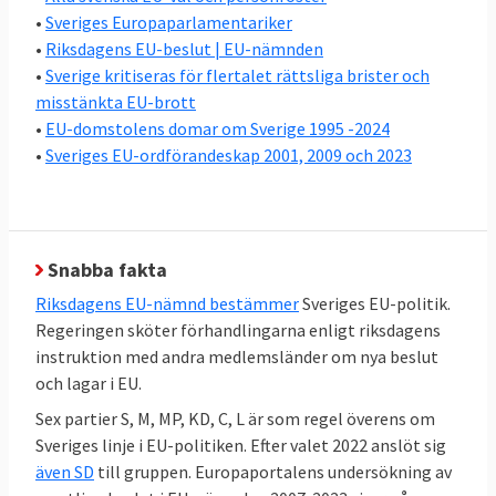
ländernas regeringar i ministerrådet
•
Sveriges Europaparlamentariker
tillsammans. I riksdagsvalet 2022 valde
•
Riksdagens EU-beslut | EU-nämnden
•
Sverige kritiseras för flertalet rättsliga brister och
svenska folket vilka partier som ska styra
misstänkta EU-brott
svensk EU-politik i ministerrådet. Ordningen
•
EU-domstolens domar om Sverige 1995 -2024
är att riksdagens EU-nämnd, där alla partier
•
Sveriges EU-ordförandeskap 2001, 2009 och 2023
är representerade, bestämmer EU-politiken
och regeringen förhandlar i EU.
En stor kartläggning av Europaportalen
Snabba fakta
visar att det råder relativt stor politisk
Riksdagens EU-nämnd bestämmer
Sveriges EU-politik.
enighet i EU-frågor hos en majoritet
Regeringen sköter förhandlingarna enligt riksdagens
av
riksdagspartierna i Sverige
. Under
instruktion med andra medlemsländer om nya beslut
regeringen Kristerssons första år var sex
och lagar i EU.
partier S, M,C,KD,MP och L helt överens i 72
Sex partier S, M, MP, KD, C, L är som regel överens om
procent av samtliga 286 EU-frågor, stora
Sveriges linje i EU-politiken. Efter valet 2022 anslöt sig
som små. För första gången var
även SD
till gruppen. Europaportalens undersökning av