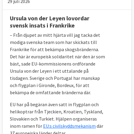
29 juli 2026
Ursula von der Leyen lovordar
svensk insats i Frankrike
– Från djupet av mitt hjärta vill jag tacka det
modiga svenska team som har skickats till
Frankrike för att bekämpa skogsbränderna.
Det här är europeisk solidaritet när den är som
bäst, sade EU-kommissionens ordförande
Ursula von der Leyen i ett uttalande på
tisdagen. Sverige och Portugal har manskap
och flygplan i Gironde, Bordeux, för att
bekämpa de omfattande bränderna där.
EU har på begäran även satt in flygplan och
helikoptrar från Tjeckien, Kroatien, Tyskland,
Slovakien och Turkiet. Hjälpen organiseras
inom ramen för
EU:s civilskyddsmekanism
där
37 europeiska länder deltar.