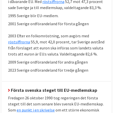
i dåvarande EU. Med
röstsiffrorna
52,7 mot 47,3 procent
sade Sverige ja till medlemskap, valdeltagande 83,3 %.
1995 Sverige blir EU-medlem.
2001 Sverige ordförandeland för första gången
2003 Efter en folkomröstning, som avgörs med
röstsiffrorna
55,9, mot 42,0 procent, tar Sverige avstånd
från förslaget att euron ska införas som landets valuta
trots att euron är EU:s valuta. Valdeltagande 82,6 %.
Sverige kritiseras för rättsliga brister
2009 Sverige ordförandeland för andra gången
Sverige röstar som regel för nya EU-lagar i
ministerrådet, men ibland har Sverige
2023 Sverige ordförandeland för tredje gången
problem att följa dem. EU-kommissionen
pekar i flera fall på att införandet av lagarna
i svensk rätt dröjt allt för länge, eller att de
Första svenska steget till EU-medlemskap
införts på felaktigt sätt. Vid årsskiftet 31
Fredagen 26 oktober 1990 tog regeringen det första
december 2024 hade kommissionen 43
steget till det som senare blev svensk EU-medlemskap.
Som
en punkt i en skrivelse
om ett större ekonomisk
pågående
överträdelseförfaranden mot