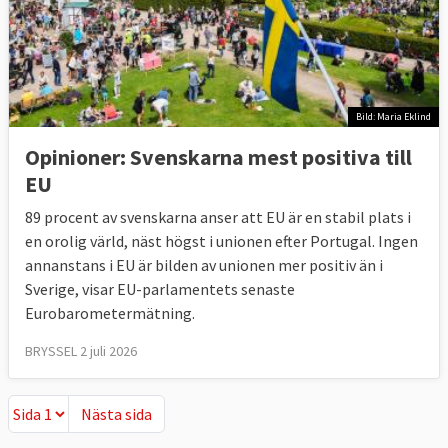
Bild: Maria Eklind
Opinioner: Svenskarna mest positiva till
EU
89 procent av svenskarna anser att EU är en stabil plats i
en orolig värld, näst högst i unionen efter Portugal. Ingen
annanstans i EU är bilden av unionen mer positiv än i
Sverige, visar EU-parlamentets senaste
Eurobarometermätning.
BRYSSEL 2 juli 2026
Nästa sida
Nästa sida