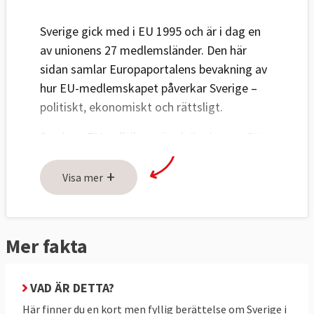
Sverige gick med i EU 1995 och är i dag en
av unionens 27 medlemsländer. Den här
sidan samlar Europaportalens bevakning av
hur EU-medlemskapet påverkar Sverige –
politiskt, ekonomiskt och rättsligt.
Sveriges EU-politik avgörs i
riksdagens EU-
nämnd
och den svenska regeringen för
+
Sveriges talan i EU:s råd. Även
Visa mer
Europaparlamentariker
representerar
svenska folket i en maktdelning mellan
Europaparlamentet och regeringarna i rådet.
Mer fakta
EU:s betydelse för Sverige
VAD ÄR DETTA?
I regeringsförklaringen
9 september 2025
Här finner du en kort men fyllig berättelse om Sverige i
upprepade statsminister Ulf Kristersson (M)