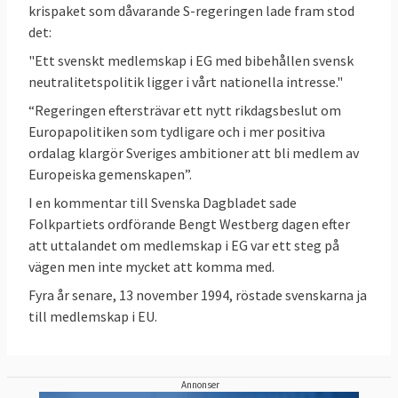
krispaket som dåvarande S-regeringen lade fram stod
Sverige
, en process som kan sluta i EU-
det:
domstolen.
"Ett svenskt medlemskap i EG med bibehållen svensk
Sverige ofta bland de främsta
neutralitetspolitik ligger i vårt nationella intresse."
Sverige tillhör de rikare EU-länderna och är
i
“Regeringen eftersträvar ett nytt rikdagsbeslut om
regel bland de främsta länderna
i jämförande
Europapolitiken som tydligare och i mer positiva
studier eller statistik som rör
demokrati
,
ordalag klargör Sveriges ambitioner att bli medlem av
pressfrihet
,
låg korruption
,
rättsstatlighet
,
Europeiska gemenskapen”.
jämställdhet mellan könen
,
budgetbalans
,
I en kommentar till Svenska Dagbladet sade
EU:s sociala resultattavla
,
Folkpartiets ordförande Bengt Westberg dagen efter
klimatmål
,
forskning
sysselsättningsgrad
,
att uttalandet om medlemskap i EG var ett steg på
vägen men inte mycket att komma med.
och utveckling
och
innovationsförmåga
. Läs
mer – se nedan.
Fyra år senare, 13 november 1994, röstade svenskarna ja
till medlemskap i EU.
Läs mer
Annonser