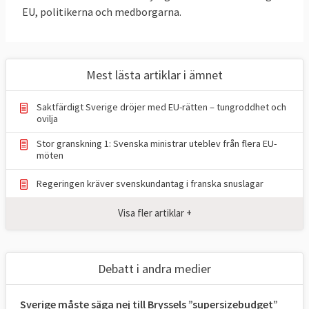
EU, politikerna och medborgarna.
tidigare statsministrars uttalanden om EU:s
viktiga roll för svensk utrikes- och
säkerhetspolitik och ekonomi.
Mest lästa artiklar i ämnet
– Det europeiska samarbetet och dess
värdegemenskap är viktigare än någonsin –
Saktfärdigt Sverige dröjer med EU-rätten – tungroddhet och
för Sveriges säkerhet, konkurrenskraft,
ovilja
klimatarbete och globala inflytande, sade
Stor granskning 1: Svenska ministrar uteblev från flera EU-
möten
statsminister Ulf Kristersson (M) i
riksdagen.
Regeringen kräver svenskundantag i franska snuslagar
Det kan jämföras med förra regeringen
Visa fler artiklar +
under Magdalena Andersson (S) som 2021
var
inne på samma linje
med orden “EU är
Sveriges viktigaste utrikes- och
Debatt i andra medier
säkerhetspolitiska arena” och “Det handlar
om jobben, eftersom EU är vår viktigaste
Sverige måste säga nej till Bryssels ”supersizebudget”