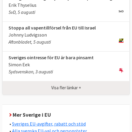
marknad”.
Erik Thyselius
SvD, 5 augusti
Sammantaget, visar Europaportalens
undersökningar, tycks syftet med det
Stoppa all vapentillförsel från EU till Israel
svenska EU-medlemskapet framför allt vara
Johnny Ludvigsson
att stärka landets ekonomi och utrikes- och
Aftonbladet, 5 augusti
säkerhetspolitik.
Sveriges ointresse för EU är bara pinsamt
Två andra utmärkande drag i svensk EU-
Simon Eek
politik är den relativt höga graden av
Sydsvenskan, 3 augusti
enighet i riksdagen, se nedan, och att
Sverige oavsett regering nästan alltid
Visa fler länkar +
stödjer de nya EU-lagar som stiftas, se
nedan.
Stor enighet i svensk EU-politik
Mer Sverige i EU
Den ordinarie lagstiftningen i EU beslutas av
•
Sveriges EU-avgifter, rabatt och stöd
det folkvalda Europaparlamentet och EU-
•
Alla svenska EU-val och personröster