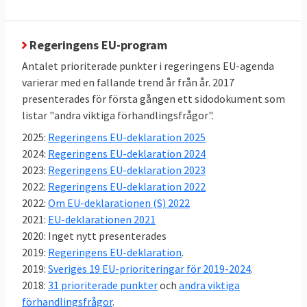
Den höga graden av enighet står i kontrast
till mediabilden som ibland rapporterar om
Regeringens EU-program
stora konflikter och oenighet i EU-politiken.
Antalet prioriterade punkter i regeringens EU-agenda
Därmed inte sagt att det inte bråkas i
varierar med en fallande trend år från år. 2017
presenterades för första gången ett sidodokument som
svensk EU-politik,
se här
.
listar "andra viktiga förhandlingsfrågor".
Sverige röstar nästan alltid ja till EU-
2025:
Regeringens EU-deklaration 2025
lagar
2024:
Regeringens EU-deklaration 2024
Mellan 2014 och 2023 antog EU-ländernas
2023:
Regeringens EU-deklaration 2023
regeringar i ministerrådet 734 lagar. EU-
2022:
Regeringens EU-deklaration 2022
ländernas regeringar, var oavsett politisk
2022:
Om EU-deklarationen (S) 2022
färg, nästan alltid överens om nya EU-lagar.
2021:
EU-deklarationen 2021
Sverige röstade nej 14 gånger – knappt 2
2020: Inget nytt presenterades
procent av lagarna. I nästan 98 procent av
2019:
Regeringens EU-deklaration
.
omröstningarna i EU röstade Sverige, efter
2019:
Sveriges 19 EU-prioriteringar för 2019-2024
.
beslut i riksdagens EU-nämnd, ja till nya EU-
2018:
31 prioriterade punkter
och
andra viktiga
lagar. Läs
mer om undersökningen
.
förhandlingsfrågor
.