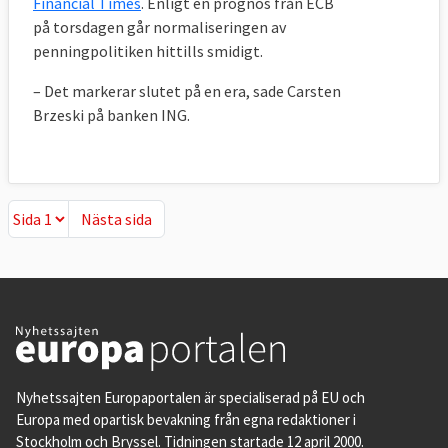
Financial Times
. Enligt en prognos från ECB
på torsdagen går normaliseringen av
penningpolitiken hittills smidigt.
– Det markerar slutet på en era, sade Carsten
Brzeski på banken ING.
Nästa sida
Nästa sida
Nyhetssajten Europaportalen är specialiserad på EU och
Europa med opartisk bevakning från egna redaktioner i
Stockholm och Bryssel. Tidningen startade 12 april 2000.