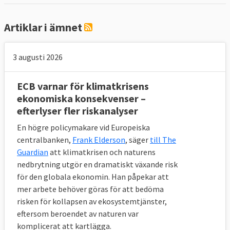
finansdepartement för euroländerna
.
Artiklar i ämnet
3 augusti 2026
ECB varnar för klimatkrisens
ekonomiska konsekvenser –
efterlyser fler riskanalyser
En högre policymakare vid Europeiska
centralbanken,
Frank Elderson
, säger
till The
Guardian
att klimatkrisen och naturens
nedbrytning utgör en dramatiskt växande risk
för den globala ekonomin. Han påpekar att
mer arbete behöver göras för att bedöma
risken för kollapsen av ekosystemtjänster,
eftersom beroendet av naturen var
komplicerat att kartlägga.