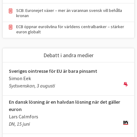
2004 uppfyller ännu inte villkoren som krävs
för att få delta i eurosamarbetet.
SCB: Euronejet växer – mer än varannan svensk vill behålla
kronan
Bland de gamla EU-länderna är det bara
ECB öppnar eurolivlina för världens centralbanker – stärker
Sverige och Danmark som ännu inte har
euron globalt
infört euron. Danmark har förhandlat fram
rättsliga undantag som innebär att de kan
Debatt i andra medier
stå utanför euroområdet.
Sverige har inget rättsligt undantag men
Sveriges ointresse för EU är bara pinsamt
tackade nej till euron efter att
Simon Eek
Sydsvenskan, 3 augusti
en folkomröstning 2003 tydligt avvisade ett
valutabyte. Det har i praktiken accepterats
En dansk lösning är en halvdan lösning när det gäller
av övriga EU-länder som ett informellt
euron
"politiskt undantag".
Lars Calmfors
DN, 15 juni