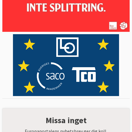
Missa inget
Europaportalens nyhetsbrev ger dig koll.