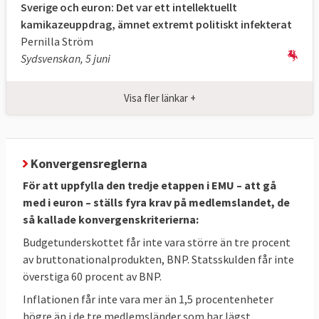
Sverige och euron: Det var ett intellektuellt
kamikazeuppdrag, ämnet extremt politiskt infekterat
Pernilla Ström
Sydsvenskan, 5 juni
Visa fler länkar +
Konvergensreglerna
För att uppfylla den tredje etappen i EMU – att gå
med i euron – ställs fyra krav på medlemslandet, de
så kallade konvergenskriterierna:
Budgetunderskottet får inte vara större än tre procent
av bruttonationalprodukten, BNP. Statsskulden får inte
överstiga 60 procent av BNP.
Inflationen får inte vara mer än 1,5 procentenheter
högre än i de tre medlemsländer som har lägst