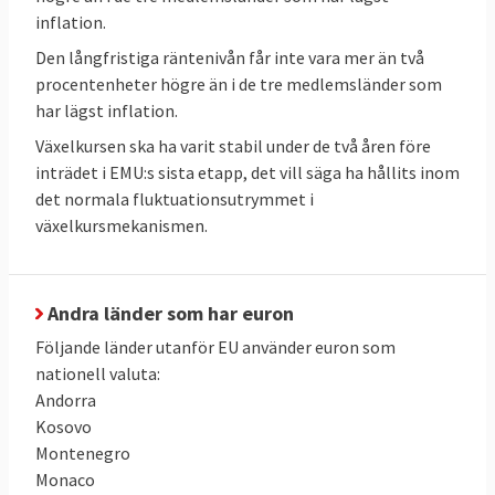
inflation.
Den långfristiga räntenivån får inte vara mer än två
Finanskrisen visade brister
procentenheter högre än i de tre medlemsländer som
har lägst inflation.
Efter att finanskrisen hösten 2008 spritt sig
till Europa upptäcktes många brister i
Växelkursen ska ha varit stabil under de två åren före
inträdet i EMU:s sista etapp, det vill säga ha hållits inom
valutasamarbetet. Den övergripande
det normala fluktuationsutrymmet i
insikten var att det är svårt att ha en
växelkursmekanismen.
gemensam valuta utan en gemensam
finanspolitik. Euroländerna och EU-
kommissionen tog därför fram en rad
Andra länder som har euron
förslag som syftade till att fördjupa
Följande länder utanför
EU använder euron som
samarbetet, öka stabiliteten på
nationell valuta:
finansmarknaden och försvåra att bryta
Andorra
mot euroreglerna. Det sistnämnda var
Kosovo
något som praktiskt taget alla euroländer
Montenegro
gjort efter att Frankrike och Tyskland bröt
Monaco