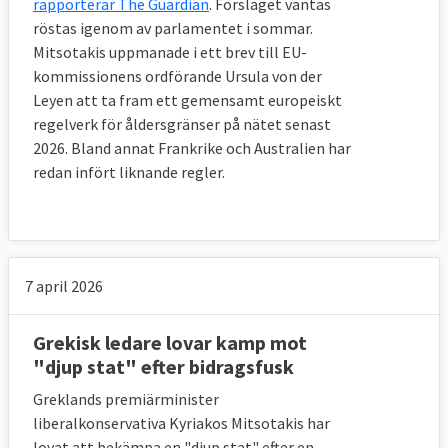
rapporterar The Guardian
. Förslaget väntas
röstas igenom av parlamentet i sommar.
Mitsotakis uppmanade i ett brev till EU-
kommissionens ordförande Ursula von der
Leyen att ta fram ett gemensamt europeiskt
regelverk för åldersgränser på nätet senast
2026. Bland annat Frankrike och Australien har
redan infört liknande regler.
7 april 2026
Grekisk ledare lovar kamp mot
"djup stat" efter bidragsfusk
Greklands premiärminister
liberalkonservativa Kyriakos Mitsotakis har
lovat att bekämpa en "djup stat" efter en