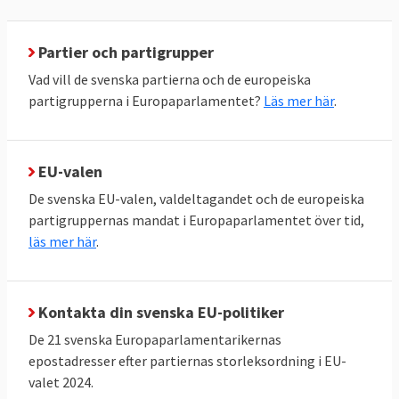
Parlamentet förhör kandidater till EU-
Partier och partigrupper
kommissionen och kan även avsätta
Vad vill de svenska partierna och de europeiska
kommissionen i sin helhet.
partigrupperna i Europaparlamentet?
Läs mer här
.
EU-parlamentets politiska roll
Utöver lagstiftning har EU-parlamentet
EU-valen
också ett vidare opinionsmässigt inflytande.
Vissa kallar därför parlamentet för Europas
De svenska EU-valen, valdeltagandet och de europeiska
politiska torg. Genom att anta uttalanden
partigruppernas mandat i Europaparlamentet över tid,
läs mer här
.
påverkar man den politiska opinionen i
Europa och i enskilda EU-länder. Här har
parlamentet frihet att ta upp vilka ämnen
Kontakta din svenska EU-politiker
man vill. Ofta har Europaparlamentet även
De 21 svenska Europaparlamentarikernas
synpunkter på länder utanför EU, inte minst
epostadresser efter partiernas storleksordning i EU-
när det gäller mänskliga rättigheter.
valet 2024.