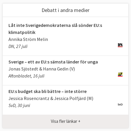
handel och vissa internationella avtal och
Debatt i andra medier
EU:s budget, delar av arbetsrätten, vissa
sociala frågor, migrations- och
Låt inte Sverigedemokraterna slå sönder EU:s
gränspolitiken, brottsbekämpningen,
klimatpolitik
transportfrågor, inre marknaden,
Annika Ström Melin
regionalpolitiken, miljö, energi, forskning
DN, 27 juli
och bistånd.
Sverige – ett av EU:s sämsta länder för unga
Godkänner EU-kommissionen och
Jonas Sjöstedt & Hanna Gedin (V)
granskar EU
Aftonbladet, 16 juli
Europaparlamentet utövar kontroll över EU:s
institutioner genom regelbunden utfrågning
EU:s budget ska bli bättre – inte större
av ansvariga tjänstemän och politiker.
Jessica Rosencrantz & Jessica Polfjärd (M)
SvD, 30 juni
Europaparlamentet beslutar årligen om
huruvida EU-kommissionen ska få
Visa fler länkar +
ansvarsfrihet för hur EU:s budget har
hanterats.