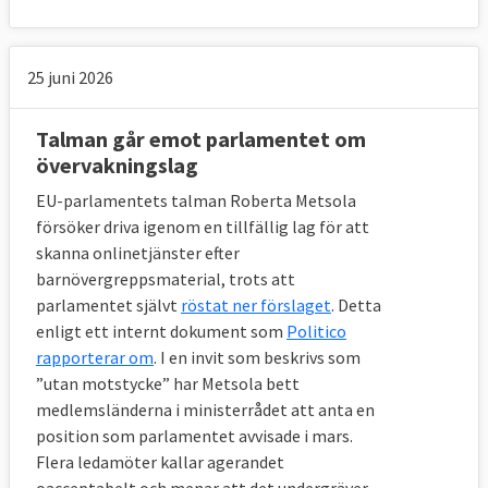
25 juni 2026
Talman går emot parlamentet om
övervakningslag
EU-parlamentets talman Roberta Metsola
försöker driva igenom en tillfällig lag för att
skanna onlinetjänster efter
barnövergreppsmaterial, trots att
parlamentet självt
röstat ner förslaget
. Detta
enligt ett internt dokument som
Politico
rapporterar om
. I en invit som beskrivs som
”utan motstycke” har Metsola bett
medlemsländerna i ministerrådet att anta en
position som parlamentet avvisade i mars.
Flera ledamöter kallar agerandet
oacceptabelt och menar att det undergräver