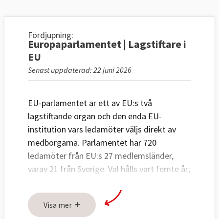
Fördjupning:
Europaparlamentet | Lagstiftare i
EU
Senast uppdaterad: 22 juni 2026
EU-parlamentet är ett av EU:s två
lagstiftande organ och den enda EU-
institution vars ledamöter väljs direkt av
medborgarna. Parlamentet har 720
ledamöter från EU:s 27 medlemsländer,
varav 21 från Sverige. Val hålls vart femte år;
senast i juni 2024.
+
EU-länderna har över tid gett
Visa mer
Europaparlamentet mera makt och