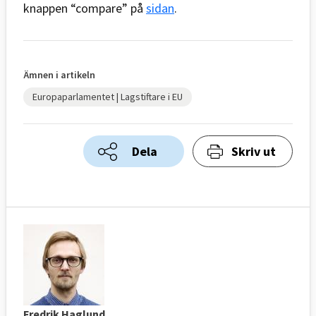
knappen “compare” på
sidan
.
Ämnen i artikeln
Europaparlamentet | Lagstiftare i EU
Dela
Skriv ut
Fredrik Haglund