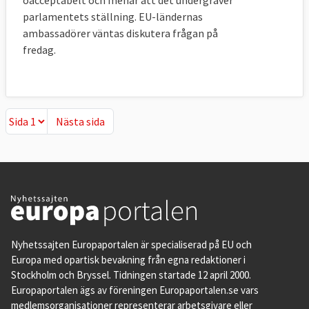
parlamentets ställning. EU-ländernas
ambassadörer väntas diskutera frågan på
fredag.
Nästa sida
Nästa sida
Nyhetssajten Europaportalen är specialiserad på EU och
Europa med opartisk bevakning från egna redaktioner i
Stockholm och Bryssel. Tidningen startade 12 april 2000.
Europaportalen ägs av föreningen Europaportalen.se vars
medlemsorganisationer representerar arbetsgivare eller