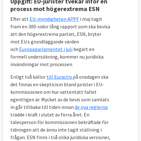
Uppgift: EU-jurister tvekar inför en
process mot högerextrema ESN
Efter att
EU-myndigheten APPF
i maj tagit
fram en 300-sidor lång rapport som ska bevisa
att den högerextrema partiet, ESN, bryter
mot EU:s grundläggande värden
och
Europaparlamentet i juli
begärt en
formell undersökning, kommer nu juridiska
invändningar mot processen.
Enligt två källor
till Euractiv
på onsdagen ska
det finnas en skepticism bland jurister i EU-
kommissionen om hur vattentätt fallet
egentligen är. Mycket av de bevis som samlats
in går tillbaka till tiden innan
de nya reglerna
trädde i kraft i slutet av förra året. En
talesperson för kommissionen bekräftade för
tidningen att de ännu inte tagit ställning i
frågan. ESN finns i två olika juridiska versioner,