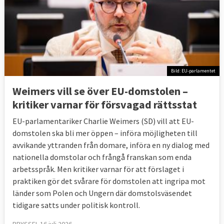
Bild: EU-parlamentet
Weimers vill se över EU-domstolen –
kritiker varnar för försvagad rättsstat
EU-parlamentariker Charlie Weimers (SD) vill att EU-
domstolen ska bli mer öppen – införa möjligheten till
avvikande yttranden från domare, införa en ny dialog med
nationella domstolar och frångå franskan som enda
arbetsspråk. Men kritiker varnar för att förslaget i
praktiken gör det svårare för domstolen att ingripa mot
länder som Polen och Ungern där domstolsväsendet
tidigare satts under politisk kontroll.
BRYSSEL 16 juli 2026