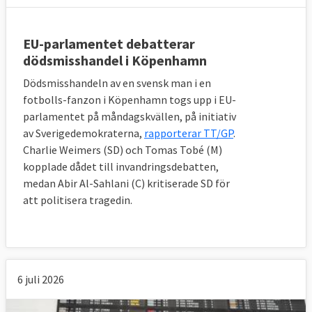
EU-parlamentet debatterar
dödsmisshandel i Köpenhamn
Dödsmisshandeln av en svensk man i en
fotbolls-fanzon i Köpenhamn togs upp i EU-
parlamentet på måndagskvällen, på initiativ
av Sverigedemokraterna,
rapporterar TT/GP
.
Charlie Weimers (SD) och Tomas Tobé (M)
kopplade dådet till invandringsdebatten,
medan Abir Al-Sahlani (C) kritiserade SD för
att politisera tragedin.
6 juli 2026