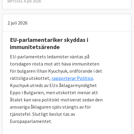
BRYSSEL 6 juli 2026
2 juli 2026
EU-parlamentariker skyddas i
immunitetsärende
EU-parlamentets ledamöter väntas på
torsdagen rösta mot att häva immuniteten
för bulgaren Ilhan Kyuchyuk, ordförande i det
rättsliga utskottet,
rapporterar Politico
.
Kyuchyuk utreds av EU:s åklagarmyndighet
Eppo i Bulgarien, men utskottet menar att
åtalet kan vara politiskt motiverat sedan den
ansvariga åklagaren själv stängts av för
tjänstefel. Slutligt beslut tas av
Europaparlamentet.