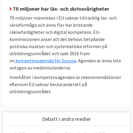
Andelen nyutexaminerade från en
70 miljoner har läs- och skrivsvårigheter
yrkesutbildning som fått
70 miljoner människor i EU saknar tillräcklig läs- och
2025
arbetsplatspraktik bör vara minst
skrivförmåga och ännu fler har bristande
60 %
räknefärdigheter och digital kompetens. EU-
kommissionen anser att det behövs betydande
Minst 47 % mellan 25–64 år ska ha
politiska insatser och systematiska reformer på
deltagit i vidareutbildning det
2025
utbildningsområdet och lade 2016 fram
senaste året
en
kompetensagenda för Europa
. Agendan är ännu inte
Andelen personer 25–34 år med
antagen av medlemsländerna.
eftergymnasial utbildning bör vara
2030
Innehållet i kompetensagendan är rekommendationer
minst 45 %
eftersom EU saknar beslutanderätt på
Andelen unga med högst
utbildningsområdet.
grundskoleutbildning bör understiga
2030
9 %
Minst 96 % av barnen från tre års
Debatt i andra medier
ålder och åldern ska delta i
2030
förskoleverksamhet eller barnomsorg