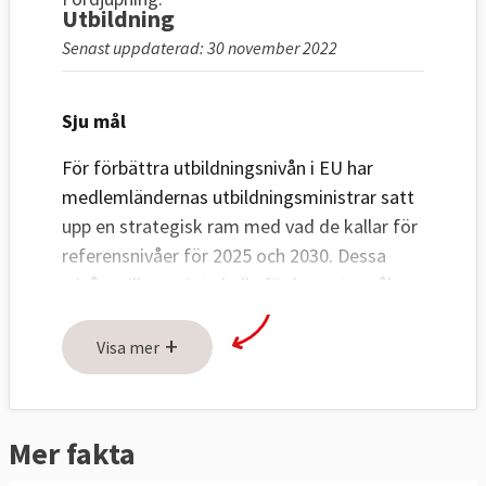
Utbildning
Senast uppdaterad: 30 november 2022
Sju mål
För förbättra utbildningsnivån i EU har
medlemländernas utbildningsministrar satt
upp en strategisk ram med vad de kallar för
referensnivåer för 2025 och 2030. Dessa
nivåer vill man inte kalla för konreta mål,
eftersom utbilning är nationell kompentens i
+
EU. Därför ber ministrarna länderna
Visa mer
överväga att anta referensnivåerna som
sina nationella mål.
Mer fakta
Referensnivåer för förbättrad
Årtal
utbildningsnivån i EU