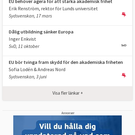
EU behöver agera för att stärka akademisk frihet
Andelen åttondeklassare med svaga
Erik Renström, rektor för Lunds universitet
färdigheter i datorkunskap och
Sydsvenskan, 17 mars
2030
informationskompetens bör
understiga 15 %
Dålig utbildning sänker Europa
Andelen 15-åringar med svaga
Inger Enkvist
SvD, 11 oktober
färdigheter i läsning, matematik och
2030
naturvetenskap bör understiga 15 %
EU bör tvinga fram skydd för den akademiska friheten
Källa
:
Rådets resolution om en strategisk
Sofia Lodén & Andreas Nord
ram för det europeiska
Sydsvenskan, 3 juni
utbildningssamarbetet inför och bortom ett
europeiskt område för utbildning (2021–
Visa fler länkar +
2030)
Annonser