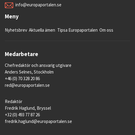
info@europaportalen.se
Meny
Nyhetsbrev
Aktuella ämen
Tipsa Europaportalen
Om oss
Medarbetare
Chefredaktör och ansvarig utgivare
Anders Selnes, Stockholm
+46 (0) 70 328 20 86
red@europaportalen.se
Redaktör
Fredrik Haglund, Bryssel
+32 (0) 493 77 87 26
fredrik.haglund@europaportalen.se