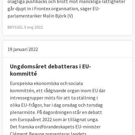
olagliga pushbacks och brott mot mänskliga rättigheter
går djupt in i Frontex organisation, säger EU-
parlamentariker Malin Björk (V)
BRYSSEL 5 maj 2022
19 januari 2022
Ungdomsåret debatteras i EU-
kommitté
Europeiska ekonomiska och sociala
kommittén, ett rådgivande organ inom EU där
intressegrupper möts för att ta ställning i
olika EU-frågor, har i dag onsdag och torsdag
plenarmöte. På dagordningen står en debatt
om Europaåret 2022 som är tillägnat unga.
Det franska ordförandeskapets EU-minister
Clément Beaune presenterar landets