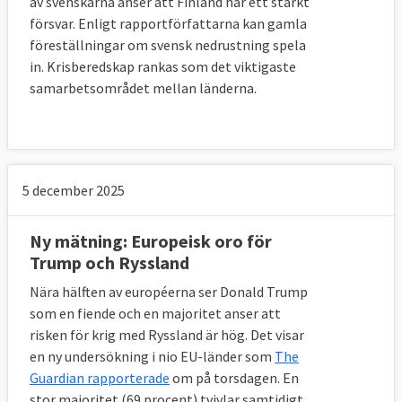
av svenskarna anser att Finland har ett starkt
försvar. Enligt rapportförfattarna kan gamla
föreställningar om svensk nedrustning spela
in. Krisberedskap rankas som det viktigaste
samarbetsområdet mellan länderna.
5 december 2025
Ny mätning: Europeisk oro för
Trump och Ryssland
Nära hälften av européerna ser Donald Trump
som en fiende och en majoritet anser att
risken för krig med Ryssland är hög. Det visar
en ny undersökning i nio EU-länder som
The
Guardian rapporterade
om på torsdagen. En
stor majoritet (69 procent) tvivlar samtidigt