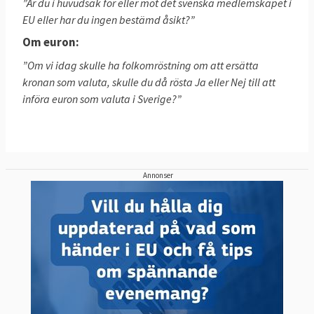
”Är du i huvudsak för eller mot det svenska medlemskapet i
EU eller har du ingen bestämd åsikt?”
Om euron:
”Om vi idag skulle ha folkomröstning om att ersätta
kronan som valuta, skulle du då rösta Ja eller Nej till att
införa euron som valuta i Sverige?”
Annonser
Härunder finner du artiklar om olika
opinionsundersökningar som publicerats i
Europa och Sverige.