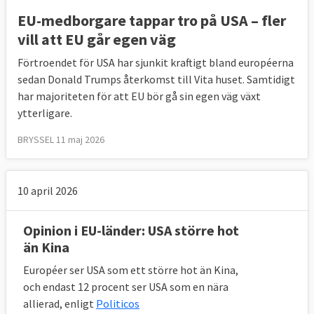
EU-medborgare tappar tro på USA – fler
vill att EU går egen väg
Förtroendet för USA har sjunkit kraftigt bland européerna
sedan Donald Trumps återkomst till Vita huset. Samtidigt
har majoriteten för att EU bör gå sin egen väg växt
ytterligare.
BRYSSEL 11 maj 2026
10 april 2026
Opinion i EU-länder: USA större hot
än Kina
Européer ser USA som ett större hot än Kina,
och endast 12 procent ser USA som en nära
allierad, enligt
Politicos