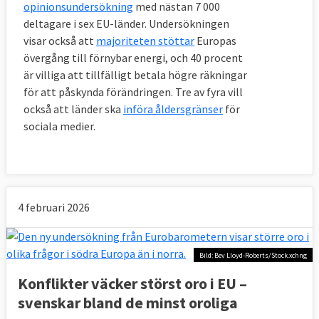
opinionsundersökning
med nästan 7 000
deltagare i sex EU-länder. Undersökningen
visar också att
majoriteten stöttar
Europas
övergång till förnybar energi, och 40 procent
är villiga att tillfälligt betala högre räkningar
för att påskynda förändringen. Tre av fyra vill
också att länder ska
införa åldersgränser
för
sociala medier.
4 februari 2026
Bild: Bev Lloyd-Roberts/Stock.xchng
Konflikter väcker störst oro i EU –
svenskar bland de minst oroliga