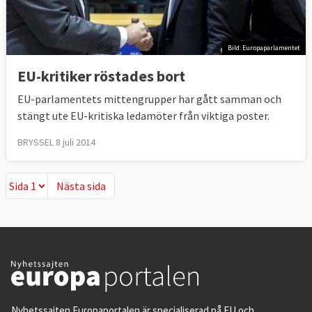
Bild: Europaparlamentet
EU-kritiker röstades bort
EU-parlamentets mittengrupper har gått samman och
stängt ute EU-kritiska ledamöter från viktiga poster.
BRYSSEL 8 juli 2014
Nästa sida
Nästa sida
Nyhetssajten Europaportalen är specialiserad på EU och