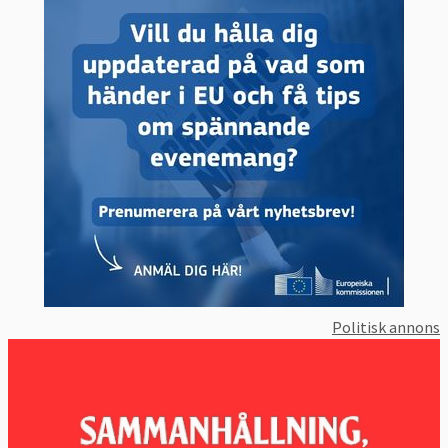
europeisk superstat”.
Mer demokrati och respekt för folkets
vilja: EFDD vill inte se en fortsatt
europeisk integration utan anser att
demokratin ligger hos nationalstaten.
Europas folk och nationer har rätt att
skydda sina gränser och stärka sina
egna historiska, traditionella, religiösa
och kulturella värden.
Respekt för nationella intressen och
skillnader: Gruppens medlemmar har
rätt att rösta enligt vad de själva eller
Politisk annons
det egna landets delegation anser är
bäst.Vidare förespråkar gruppen direkt
demokrati och menar att detta utgör
den yttersta kontrollen över politiska