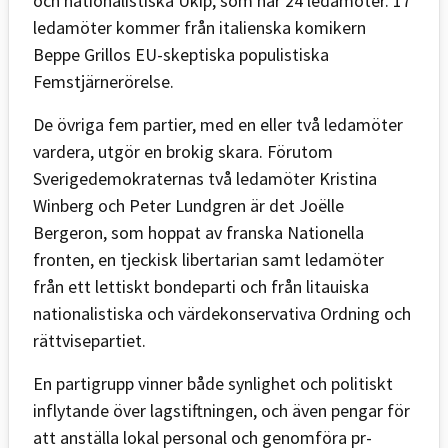
och nationalistiska Ukip, som har 24 ledamöter. 17
ledamöter kommer från italienska komikern
Beppe Grillos EU-skeptiska populistiska
Femstjärnerörelse.
De övriga fem partier, med en eller två ledamöter
vardera, utgör en brokig skara. Förutom
Sverigedemokraternas två ledamöter Kristina
Winberg och Peter Lundgren är det Joëlle
Bergeron, som hoppat av franska Nationella
fronten, en tjeckisk libertarian samt ledamöter
från ett lettiskt bondeparti och från litauiska
nationalistiska och värdekonservativa Ordning och
rättvisepartiet.
En partigrupp vinner både synlighet och politiskt
inflytande över lagstiftningen, och även pengar för
att anställa lokal personal och genomföra pr-