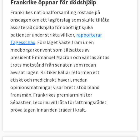
Frankrike öppnar för dödshjälp
Frankrikes nationalförsamling röstade på
onsdagen om ett lagförslag som skulle tillåta
assisterad dödshjälp för obotligt sjuka
patienter under strikta villkor,
rapporterar
Tagesschau
. Förslaget växte fram ur en
medborgarkonvent som tillsattes av
president Emmanuel Macron och väntas antas
trots motstånd från senaten som redan
avvisat lagen. Kritiker kallar reformen ett
etiskt och medicinskt haveri, medan
opinionsmätningar visar brett stöd bland
fransmän. Frankrikes premiärminister
Sébastien Lecornu vill låta författningsrådet
pröva lagen innan den träder i kraft.