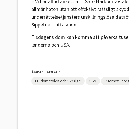
– Vi har alltid ansett att [Safe Harbour-avtal
allmänheten utan ett effektivt rättsligt sk
underrättelsetjänsters urskillningslösa data
Sippel i ett uttalande.
Tisdagens dom kan komma att påverka tusent
länderna och USA.
Ämnen i artikeln
EU-domstolen och Sverige
USA
Internet, inte