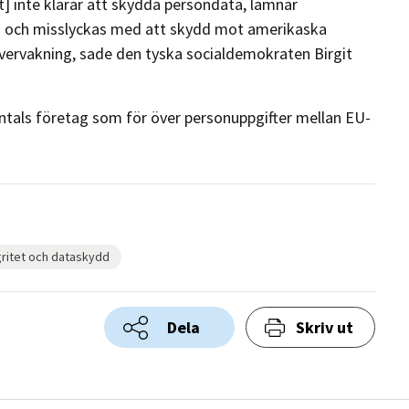
et] inte klarar att skydda persondata, lämnar
ydd och misslyckas med att skydd mot amerikaska
övervakning, sade den tyska socialdemokraten Birgit
als företag som för över personuppgifter mellan EU-
gritet och dataskydd
Dela
Skriv ut