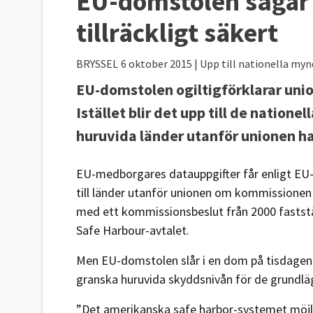
EU-domstolen sågar 
tillräckligt säkert
BRYSSEL
6 oktober 2015
| Upp till nationella my
EU-domstolen ogiltigförklarar un
Istället blir det upp till de nation
huruvida länder utanför unionen har
EU-medborgares datauppgifter får enligt EU
till länder utanför unionen om kommissionen 
med ett kommissionsbeslut från 2000 faststäl
Safe Harbour-avtalet.
Men EU-domstolen slår i en dom på tisdagen f
granska huruvida skyddsnivån för de grundlä
”Det amerikanska safe harbor-systemet möjl