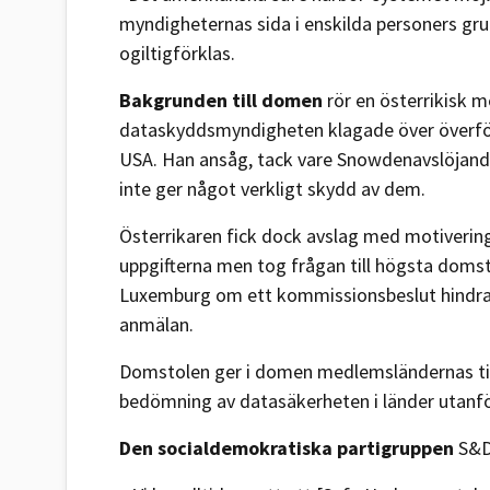
myndigheternas sida i enskilda personers gru
ogiltigförklas.
Bakgrunden till domen
rör en österrikisk 
dataskyddsmyndigheten klagade över överförin
USA. Han ansåg, tack vare Snowdenavslöjande
inte ger något verkligt skydd av dem.
Österrikaren fick dock avslag med motivering
uppgifterna men tog frågan till högsta doms
Luxemburg om ett kommissionsbeslut hindrar
anmälan.
Domstolen ger i domen medlemsländernas til
bedömning av datasäkerheten i länder utanfö
Den socialdemokratiska partigruppen
S&D