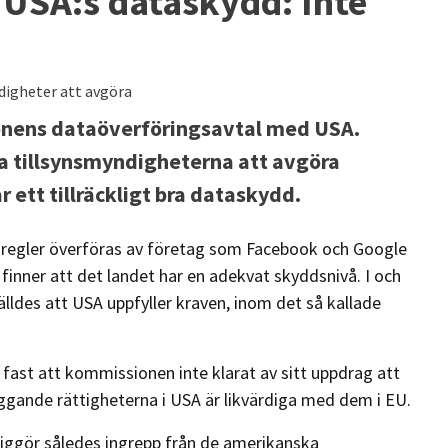
USA:s dataskydd: Inte
ndigheter att avgöra
ionens dataöverföringsavtal med USA.
ella tillsynsmyndigheterna att avgöra
 ett tillräckligt bra dataskydd.
-regler överföras av företag som Facebook och Google
finner att det landet har en adekvat skyddsnivå. I och
ldes att USA uppfyller kraven, inom det så kallade
ast att kommissionen inte klarat av sitt uppdrag att
ggande rättigheterna i USA är likvärdiga med dem i EU.
iggör således ingrepp från de amerikanska