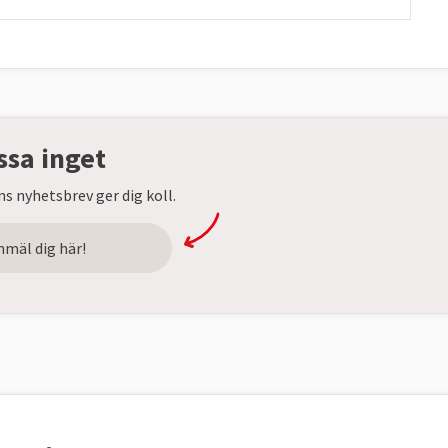
ssa inget
s nyhetsbrev ger dig koll.
nmäl dig här!