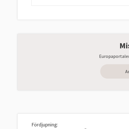
Mi
Europaportalen
A
Fördjupning: