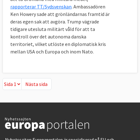
rapporterar TT/Sydsvenskan
. Ambassadören
Ken Howery sade att grönländarnas framtid är
deras egen sak att avgöra. Trump vägrade
tidigare utesluta militärt våld för att ta
kontroll över det autonoma danska
territoriet, vilket utlöste en diplomatisk kris
mellan USA och Europa och inom Nato.
Nästa sida
Nästa sida
Nyhetssajten Europaportalen är specialiserad på EU och