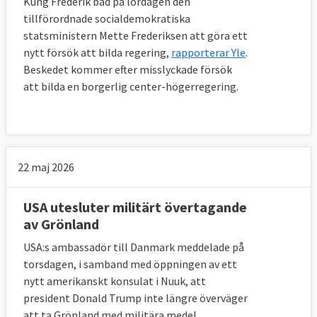
Kung Frederik bad på lördagen den
tillförordnade social­demokratiska
statsministern Mette Frederiksen att göra ett
nytt försök att bilda regering,
rapporterar Yle
.
Beskedet kommer efter misslyckade försök
att bilda en borgerlig center-högerregering.
22 maj 2026
USA utesluter militärt övertagande
av Grönland
USA:s ambassadör till Danmark meddelade på
torsdagen, i samband med öppningen av ett
nytt amerikanskt konsulat i Nuuk, att
president Donald Trump inte längre överväger
att ta Grönland med militära medel,