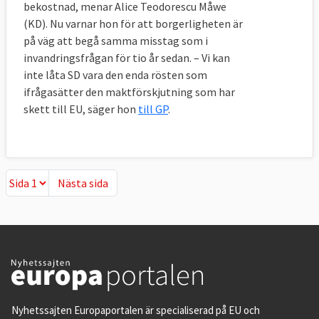
bekostnad, menar Alice Teodorescu Måwe
(KD). Nu varnar hon för att borgerligheten är
på väg att begå samma misstag som i
invandringsfrågan för tio år sedan.
– Vi kan
inte låta SD vara den enda rösten som
ifrågasätter den maktförskjutning som har
skett till EU, säger hon
till GP
.
Nästa sida
Nästa sida
Nyhetssajten Europaportalen är specialiserad på EU och