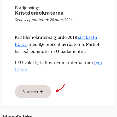
Fördjupning:
Kristdemokraterna
Senast uppdaterad: 20 mars 2024
Kristdemokraterna gjorde 2019
sitt bästa
EU-va
l med 8,6 procent av rösterna. Partiet
har två ledamöter i EU-parlamentet.
I EU-valet lyfte Kristdemokraterna fram
fyra
frågor
:
EU ska hålla sig borta från
+
Visa mer
välfärdspolitiken
Nyligen antog EU regler om
föräldraförsäkringen, det är en sådan fråga