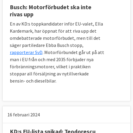
Busch: Motorförbudet ska inte
rivas upp
En av KD:s toppkandidater inför EU-valet, Ella
Kardemark, har öppnat för att riva upp det
omdebatterade motorförbudet, men till det
säger partiledare Ebba Busch stopp,
rapporterar SvD
. Motorförbundet går ut på att
man i EU f
rån och med 2035 förbjuder nya
förbränningsmotorer, vilket i praktiken
stoppar all försäljning av nytillverkade
bensin- och dieselbilar.
16 februari 2024
KD:s EU-lista spikad: Teodorescu