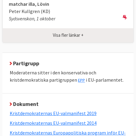
matchar illa, Lövin
EU:s budget ska vara måttfull
Peter Kullgren (KD)
Sydsvenskan, 1 oktober
EU-kommissionen vill chockhöja Sveriges
medlemsavgift och införa EU-skatter. Det
Visa fler länkar +
tycker vi är fel. Istället borde vi omprioritera
i EU-budgeten.
Läs mer
Partigrupp
Moderaterna sitter i den konservativa och
kristdemokratiska partigruppen
i EU-parlamentet.
EPP
Dokument
Kristdemokraternas EU-valmanifest 2019
Kristdemokraternas EU-valmanifest 2014
Kristdemokraternas Europapolitiska program inför EU-