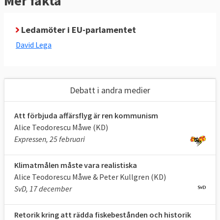
Mer fakta
som vi tycker att länderna själva ska besluta
om.
Ledamöter i EU-parlamentet
EU ska agera för fler jobb
David Lega
Genom att underlätta för företagande och
ekonomiskt utbyte mellan EU-länderna
skapar EU jobb och tillväxt. Mer behöver
Debatt i andra medier
göras. Genom handel med andra delar av
världen skapas också fler jobb här.
Att förbjuda affärsflyg är ren kommunism
Alice Teodorescu Måwe (KD)
EU ska ta krafttag för klimatet
Expressen, 25 februari
EU behöver leda den gröna omställningen.
Klimatmålen måste vara realistiska
EU har världens mest ambitiösa system för
Alice Teodorescu Måwe & Peter Kullgren (KD)
handel med utsläppsrätter, det behöver
SvD, 17 december
fortsätta att utvecklas. Även länder utanför
EU behöver övertygas om att ansluta sig.
Retorik kring att rädda fiskebestånden och historik