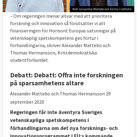
Bild: Cassandra Mattebo och Emilia Lindholm
– Om regeringen menar allvar med att prioritera
forskning och innovation så förutsätter vi att
finansieringen för Horisont Europas satsningar på
vetenskaplig spetskompetens ges förtur i
förhandlingarna, skriver Alexander Mattebo och
Thomas Hermansson, Kristdemokratiska
studentförbundet.
Debatt:
Debatt: Offra inte forskningen
på sparsamhetens altare
Alexander Mattebo och Thomas Hermansson
29
september 2020
Regeringen får inte äventyra Sveriges
vetenskapliga spetskompetens i
förhandlingarna om det nya forsknings- och
innovationsprogrammet i EU:s kommande