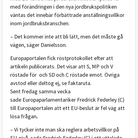
med förändringen i den nya jordbrukspolitiken
väntas det innebär förbättrade anställningsvillkor
inom jordbruksbranschen.
– Det kommer inte att bli lätt, men det måste gå
vägen, säger Danielsson.
Europaportalen fick röstprotokollet efter att
artikeln publicerats. Det visar att S, MP och V
röstade för och SD och C röstade emot. Övriga
avstod eller deltog ej, se faktaruta.
Sent fredag samma vecka
sade Europaparlamentariker Fredrick Federley (C)
till Europaportalen att ett EU-beslut är fel väg att
lösa frågan
.
– Vi tycker inte man ska reglera arbetsvillkor på
EU-nivå, sade Fredrick Federley (C) i ett uttalade.