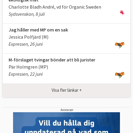
bredband eller göra det bättre för djur.
Charlotte Bladh André, vd för Organic Sweden
Sydsvenskan, 8 juli
Det är i stort upp till de enskilda
medlemsländerna hur de vill utforma och
Jag håller med MP om en sak
använda de olika jordbruksstöden.
Jessica Polfjärd (M)
Expressen, 26 juni
Det land som får mest jordbruksstöd är
Frankrike medan Bulgarien och Rumänien
M-förslaget tvingar bönder att bli jurister
får mest i förhållande till ländernas
Pär Holmgren (MP)
ekonomi.
Expressen, 22 juni
Källor: EU-upplysningen, EU-kommissionen
Visa fler länkar +
Annonser