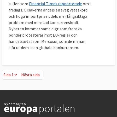
tullen som
Financial Times rapporterade
om i
fredags. Orsakerna är dels en svag veteskörd
och höga importpriser, dels mer långsiktiga
problem med minskad konkurrenskraft.
Nyheten kommer samtidigt som franska
bönder protesterar mot EU-regler och
handelsavtal som Mercosur, som de menar
slår ut dem i den globala konkurrensen.
Nästa sida
Nästa sida