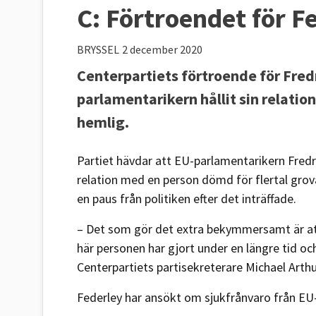
C: Förtroendet för F
BRYSSEL
2 december 2020
Centerpartiets förtroende för Fredr
parlamentarikern hållit sin relatio
hemlig.
Partiet hävdar att EU-parlamentarikern Fredri
relation med en person dömd för flertal grova
en paus från politiken efter det inträffade.
– Det som gör det extra bekymmersamt är at
här personen har gjort under en längre tid o
Centerpartiets partisekreterare Michael Art
Federley har ansökt om sjukfrånvaro från EU