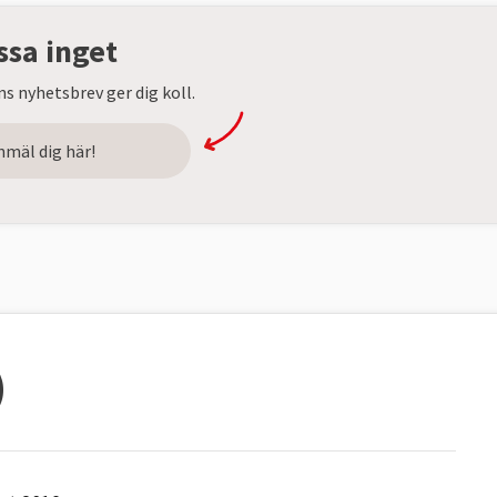
ssa inget
s nyhetsbrev ger dig koll.
nmäl dig här!
)