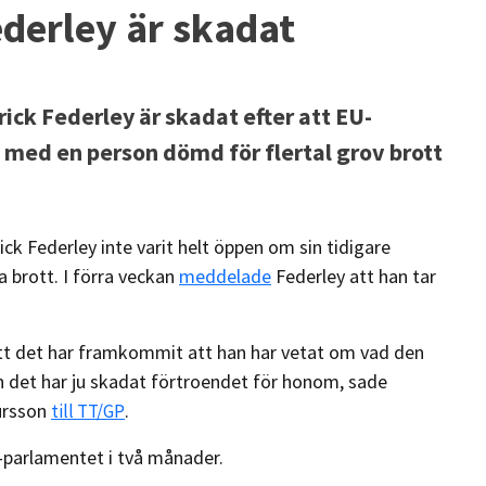
ederley är skadat
ick Federley är skadat efter att EU-
n med en person dömd för flertal grov brott
ck Federley inte varit helt öppen om sin tidigare
 brott. I förra veckan
meddelade
Federley att han tar
t det har framkommit att han har vetat om vad den
ch det har ju skadat förtroendet för honom, sade
hursson
.
till TT/GP
-parlamentet i två månader.