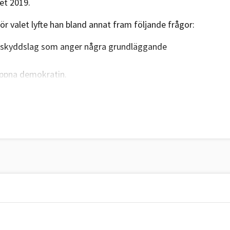
et 2019.​
 valet lyfte han bland annat fram följande frågor:
urskyddslag som anger några grundläggande
öppna demokratin.
a terrorism.
T:s valkompass
:
tt var de sker. Därför krävs ökat samarbete inom EU
atutmaningen
ch mänskliga rättigheter. Dessa principer ska inte