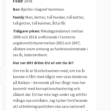
Född
: 1978.
Bor:
Björbo i Gagnef kommun.
Familj:
Man, dotter, två hundar, två katter,
två getter, två kaniner, åtta får.
Tidigare yrken:
Riksdagsledamot mellan
2006 och 2014, ordförande i Centerns
ungdomsförbund mellan 2002 och 2007,
vårdare inom omsorg av funktionshindrade i
sex år, ledarskribent.
Hur ser ditt dröm-EU ut om tio år?
Om tio år är Storbritannien med, om tio år
kanske vi fått med något mer utav länderna
på Balkan – beroende på hur långt man har
kommit med korruptionshantering och
sådant där. EU har inte lagt under sig alltför
många nya områden. Jag tycker fortfarande
att utbildningspolitiken ska vara nationell