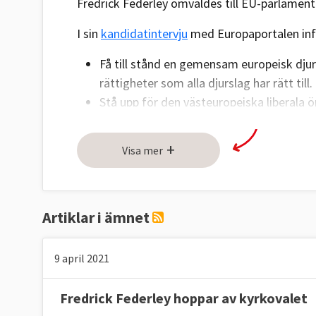
Fredrick Federley omvaldes till EU-parlament
I sin
kandidatintervju
med Europaportalen inför
Få till stånd en gemensam europeisk dj
rättigheter som alla djurslag har rätt till.
Stå upp för den västeuropeiska liberala 
Mer behöver göras vad gäller att bekämp
+
Visa mer
Fredrick Federleys viktigaste frågor enligt
SV
Miljö och klimat
Artiklar i ämnet
Utsläpp påverkar klimatet lika mycket oavse
och med resten av världen för att lösa klim
9 april 2021
Mänskliga rättigheter
Fredrick Federley hoppar av kyrkovalet
EU ska stå upp för demokrati, rättssäkerhet o