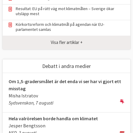
och mark (LULUCF).
Resultat: EU på rätt väg mot klimatmålen – Sverige ökar
utsläpp mest
TABELL 1.
Läge i EU
Mål 2030
Körkortsreform och klimatmål på agendan när EU-
Klimat och
2024
för EU
parlamentet samlas
energimål i EU
Visa fler artiklar +
Minskade utsläpp
37,2 procent,
55 procent
*
av växthusgaser
2024
jmf. 1990 (ETS +
Debatt i andra medier
ESR)
Om 1,5-gradersmålet är det enda vi ser har vi gjort ett
Upptag av
198
310
misstag
växthusgaser i
Mt
**2023
Mt
CO
e
CO
e
**
Misha Istratov
2
2
skog och mark
Sydsvenskan, 7 augusti
(LULUCF)
Hela valrörelsen borde handla om klimatet
Andelen förnybar
25,2 procent
,
minst 42,5
Jesper Bengtsson
energi
202
4
procent
NSD, 3 augusti