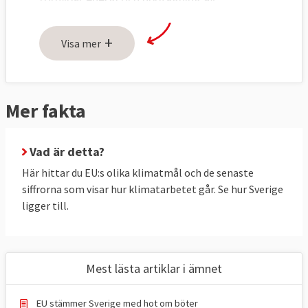
växthusgaser ska öka, se tabell 1 och 2
nedan.
+
Visa mer
Utsläppen ska minska genom tre åtgärder:
handel med utsläppsrätter inom EU (ETS),
nationella åtgärder för att minska utsläppen
Mer fakta
(ESR) och ökat upptag av växthusgaser i
skog och mark (LULUCF).
Vad är detta?
Utsläppsminskningar genom handel med
Här hittar du EU:s olika klimatmål och de senaste
utsläppsrätter (ETS) är gemensamma för
siffrorna som visar hur klimatarbetet går. Se hur Sverige
ligger till.
EU, här finns inga nationella mål för
medlemsländerna. Men det finns två
nationella mål kallat ESR-målet och
LULUCF-målet. Sverige har bundit sig att
Mest lästa artiklar i ämnet
halvera sina nationella utsläpp till 2030 (ESR)
och öka upptaget av växthusgaser i skog
EU stämmer Sverige med hot om böter