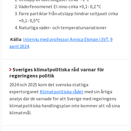
2016-2018:
Väderfenomenet El nino cirka +0,1- 0,2 °C
43,366
Färre partiklar från utsläpp hindrar solljuset cirka
(LULUCF)
+0,1- 0,5°C
Naturliga väder- och temperaturvariationer
Klicka på länkarna i tabellen för att se
Källor
:
källan. MtCO2e betyder miljoner ton
Källa
:
Intervju med professor Annica Ekman i SVT, 9
koldioxidekvivalenter
, ett mått på mängden
april 2024
.
växthusgaser.
Sveriges klimatpolitiska råd varnar för
regeringens politik
Energieffektivisering och
2024 och 2025 kom det svenska statliga
förnybart
expertorganet
Klimatpolitiska rådet
med sin årliga
Jämfört med 2005 ska EU till 2030 minska
analys där de varnade för att Sverige med regeringens
sin primära energiförbrukning med 34
klimatpolitiska handlingsplan inte kommer att nå sina
klimatmål.
procent till högst 992,5 Mtoe. Här finns
dock inget specifikt krav på enskilda
medlemsländer utan målet är gemensamt.