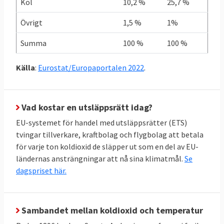
Kol
10,2 %
25,7 %
I graf 1 nedan framgår att Grekland som
Övrigt
1,5 %
1%
enda land redan uppnått sitt klimatmål när
det gäller de skarpa ESR-målen. Sverige
Summa
100 %
100 %
ligger på trettonde plats i den ligan. I botten
återfinns Malta, Cypern och Bulgarien.
Källa
:
Eurostat/Europaportalen 2022
.
Vad kostar en utsläppsrätt idag?
EU-systemet för handel med utsläppsrätter (ETS)
tvingar tillverkare, kraftbolag och flygbolag att betala
för varje ton koldioxid de släpper ut som en del av EU-
ländernas ansträngningar att nå sina klimatmål.
Se
dagspriset här.
Sambandet mellan koldioxid och temperatur