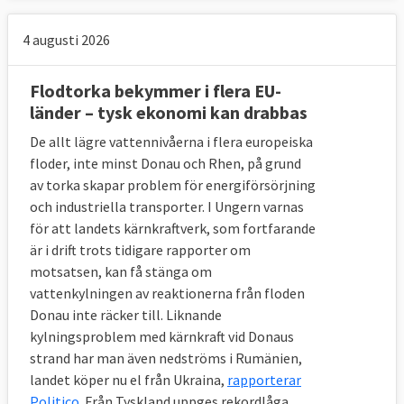
4 augusti 2026
Flodtorka bekymmer i flera EU-
länder – tysk ekonomi kan drabbas
De allt lägre vattennivåerna i flera europeiska
floder, inte minst Donau och Rhen, på grund
av torka skapar problem för energiförsörjning
och industriella transporter. I Ungern varnas
för att landets kärnkraftverk, som fortfarande
är i drift trots tidigare rapporter om
motsatsen, kan få stänga om
vattenkylningen av reaktionerna från floden
Donau inte räcker till. Liknande
kylningsproblem med kärnkraft vid Donaus
strand har man även nedströms i Rumänien,
landet köper nu el från Ukraina,
rapporterar
Politico
. Från Tyskland uppges rekordlåga