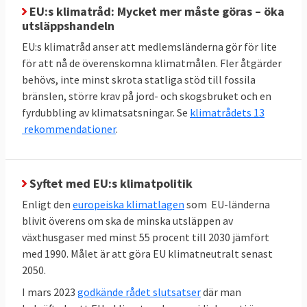
EU:s klimatråd: Mycket mer måste göras – öka
Andelen förnybar energi i EU ska fördubblas
utsläppshandeln
mellan 2020 och 2030 till minst 42,5 procent,
EU:s klimatråd anser att medlemsländerna gör för lite
men gärna 45 procent. Sverige har i särklass
för att nå de överenskomna klimatmålen. Fler åtgärder
behövs, inte minst skrota statliga stöd till fossila
den största andelen förnybar energi bland
bränslen, större krav på jord- och skogsbruket och en
EU-länderna:
66 procent 2023
. Inte heller här
fyrdubbling av klimatsatsningar. Se
klimatrådets 13
finns något specifikt krav på enskilda
rekommendationer
.
medlemsländer utan målet är gemensamt.
TABELL 3. Andelen
2023
Mål 2030
Syftet med EU:s klimatpolitik
förnyelsebar energi
Enligt den
europeiska klimatlagen
som EU-länderna
blivit överens om ska de minska utsläppen av
42,5 – 45
EU-genomsnitt
25
växthusgaser med minst 55 procent till 2030 jämfört
procent
procent
med 1990. Målet är att göra EU klimatneutralt senast
2050.
66
Sverige
Inget
I mars 2023
godkände rådet slutsatser
där man
procent
bindande