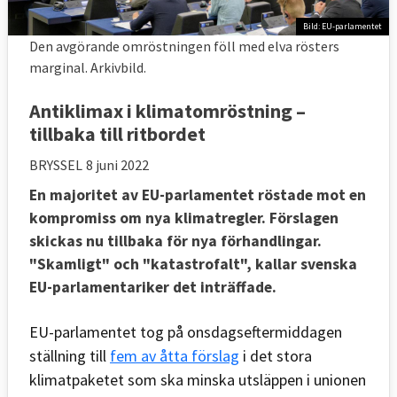
Bild: EU-parlamentet
Den avgörande omröstningen föll med elva rösters
marginal. Arkivbild.
Antiklimax i klimatomröstning –
tillbaka till ritbordet
BRYSSEL
8 juni 2022
En majoritet av EU-parlamentet röstade mot en
kompromiss om nya klimatregler. Förslagen
skickas nu tillbaka för nya förhandlingar.
"Skamligt" och "katastrofalt", kallar svenska
EU-parlamentariker det inträffade.
EU-parlamentet tog på onsdagseftermiddagen
ställning till
fem av åtta förslag
i det stora
klimatpaketet som ska minska utsläppen i unionen