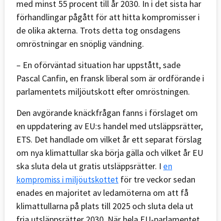
med minst 55 procent till år 2030. In i det sista har
förhandlingar pågått för att hitta kompromisser i
de olika akterna. Trots detta tog onsdagens
omröstningar en snöplig vändning.
– En oförväntad situation har uppstått, sade
Pascal Canfin, en fransk liberal som är ordförande i
parlamentets miljöutskott efter omröstningen.
Den avgörande knäckfrågan fanns i förslaget om
en uppdatering av EU:s handel med utsläppsrätter,
ETS. Det handlade om vilket år ett separat förslag
om nya klimattullar ska börja gälla och vilket år EU
ska sluta dela ut gratis utsläppsrätter. I
en
för tre veckor sedan
kompromiss i miljöutskottet
enades en majoritet av ledamöterna om att få
klimattullarna på plats till 2025 och sluta dela ut
fria utsläppsrätter 2030. När hela EU-parlamentet