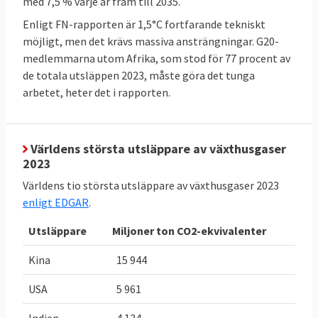
med 7,5 % varje år fram till 2035.
utsläpp av växthusgaser (ESR) och öka
Enligt FN-rapporten är 1,5°C fortfarande tekniskt
upptaget av växthusgaser i skog och mark
möjligt, men det krävs massiva ansträngningar. G20-
(LULUCF). Sverige måste halvera sina
medlemmarna utom Afrika, som stod för 77 procent av
utsläpp till 2030 jämfört med 2005. Likaså
de totala utsläppen 2023, måste göra det tunga
måste skog och mark i Sverige lagra
arbetet, heter det i rapporten.
närmare fyra miljoner ton mer växthusgaser
2030 jämfört med ett genomsnitt för åren
2016-2018. Utöver dessa mål finns i Sveriges
Världens största utsläppare av växthusgaser
2023
fall även olika mål som riksdagen satt upp,
dessa behandlas inte här.
Världens tio största utsläppare av växthusgaser 2023
enligt EDGAR
.
TABELL 2.
Läge
Bindande
Utsläppare
Miljoner ton CO2-ekvivalenter
Sveriges
Sverige
EU-mål 2030
klimat och
för Sverige
Kina
15 944
energimål i
USA
5 961
EU