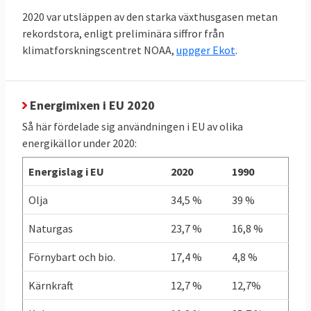
förbrukar malteser.
2020 var utsläppen av den starka växthusgasen metan
rekordstora, enligt preliminära siffror från
klimatforskningscentret NOAA,
uppger Ekot
.
TABELL 4.
2011
2021
Förändring
Energianvändning
per capita
Energimixen i EU 2020
Så här fördelade sig användningen i EU av olika
EU-genomsnitt
3,21
2,93
- 9 %
energikällor under 2020:
toe
toe
Energislag i EU
2020
1990
Sverige
5,03
4,21
- 16 %
Olja
34,5 %
39 %
toe
toe
Naturgas
23,7 %
16,8 %
Källor: Klicka på länkarna i tabellen för att se
Förnybart och bio.
17,4 %
4,8 %
källa.
Kärnkraft
12,7 %
12,7%
Grekland redan i mål