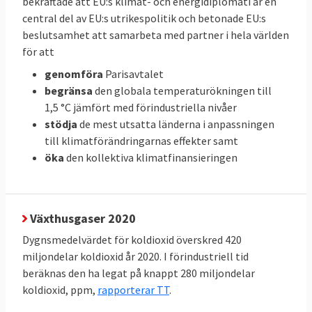
bekräftade att EU:s klimat- och energidiplomati är en
central del av EU:s utrikespolitik och betonade EU:s
EU-mål
beslutsamhet att samarbeta med partner i hela världen
för att
Klicka på länkarna i tabellen för att
Källor
:
genomföra
Parisavtalet
se källan.
begränsa
den globala temperaturökningen till
1,5 °C jämfört med förindustriella nivåer
stödja
de mest utsatta länderna i anpassningen
Svenskarnas energianvändning
till klimatförändringarnas effekter samt
och utsläpp i EU
öka
den kollektiva klimatfinansieringen
När all energi som förbrukas i ett EU-land,
den så kallade primära energianvändningen,
delas med antalet invånare framgår vilka
Växthusgaser 2020
som förbrukar mest energi. Svenskarna
Dygnsmedelvärdet för koldioxid överskred 420
förbrukar mer energi än andra i EU räknat
miljondelar koldioxid år 2020. I förindustriell tid
per person och hamnar på delad tredje plats
beräknas den ha legat på knappt 280 miljondelar
i förbrukningsligan efter Luxemburg och
koldioxid, ppm,
rapporterar TT
.
Finland. Minst energi per person i EU