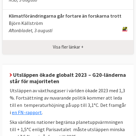
Energianvändning
900 Mtoe
***,
Max
Klimatförändringarna går fortare än forskarna trott
(slutlig)
2024
763 Mtoe
***
Björn Källström
Aftonbladet, 3 augusti
Klicka på länkarna i tabellen för att
Källor
:
se källa. * Enligt
kommissionens
Visa fler länkar +
uppskattningar
kommer ett fullständigt
genomförande av 55 % -paketet att leda till
en minskning på 57 %.** MtCO2e betyder
miljoner ton
koldioxidekvivalenter
, ett mått
Utsläppen ökade globalt 2023 – G20-länderna
på mängden växthusgaser. *** Mtoe betyder
står för majoriteten
miljoner ton
oljeekvivalenter
, ett mått på
Utsläppen av växthusgaser i världen ökade 2023 med 1,3
energiinnehåll.
%. Fortsättning av nuvarande politik kommer att leda
till en temperaturhöjning på upp till 3,1°C. Det framgår
i
en FN-rapport
.
Sveriges mål enligt EU-beslut
Ska världens nationer begränsa planetuppvärmningen
till + 1,5°C enligt Parisavtalet måste utsläppen minska
Sverige har bundit sig i EU att minska sina