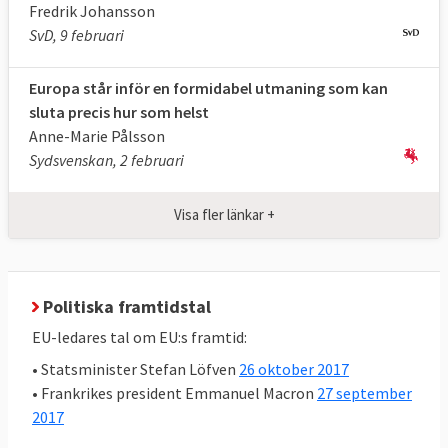
euroländerna.
Fredrik Johansson
SvD, 9 februari
Kalender
Europa står inför en formidabel utmaning som kan
I oktober 2017
presenterade
Europeiska
sluta precis hur som helst
rådets ordförande Donald Tusk sitt förslag
Anne-Marie Pålsson
på hur arbetet ska läggas upp och vilka
Sydsvenskan, 2 februari
möten som ska äga rum i en
”
ledaragenda
”. Återkommande toppmöten
Visa fler länkar +
med länder utanför EU är inte med.
Politiska framtidstal
2018
EU-ledares tal om EU:s framtid:
23 februari:
Informellt toppmöte för att
• Statsminister Stefan Löfven
26 oktober 2017
diskutera EU-parlamentets
• Frankrikes president Emmanuel Macron
27 september
sammanställning efter brexit då 73 brittiska
2017
ledamöter lämnar. Stats- och