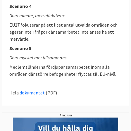
arbetet med EU:s framtid går.
Scenario 4
September:
Informellt toppmöte i Wien
Göra mindre, men effektivare
med orienteringsdebatt om yttre
EU27 fokuserar på ett litet antal utvalda områden och
gränskontroller, utbyte av
agerar inte i frågor där samarbetet inte anses ha ett
säkerhetsinformation, operationella
mervärde.
samarbeten, rättskipning på nätet och att
Scenario 5
förhindra radikalisering på nätet.
Göra mycket mer tillsammans
18-19 oktober:
Formellt toppmöte med
Medlemsländerna fördjupar samarbetet inom alla
diskussion om inre säkerhet, migration och
områden där större befogenheter flyttas till EU-nivå.
EU:s framtida handelspolitik.
Hela
dokumentet
(PDF)
13-14 december:
Formellt toppmöte med
diskussion om EU:s nästa långtidsbudget
och en orienteringsdebatt om framtiden för
Annonser
den inre marknaden.