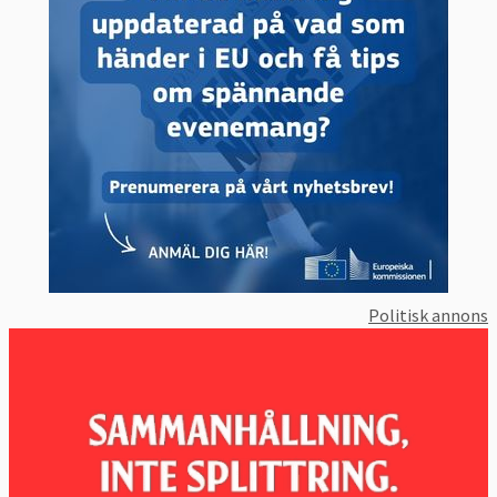
2019
21-22 mars:
Formellt toppmöte med
diskussion om ekonomi och handel med en
översyn av arbetet med fördjupningen av
valutaunionen.
9 maj:
Informellt toppmöte i rumänska Sibiu
med förberedelser om EU:s ”strategiska
agenda” för åren 2019-2024.
Politisk annons
20-21 juni:
Formellt toppmöte med
diskussion om nästa långtidsbudget som
man måste enas om innan 2020. Fortsatta
samtal om den strategiska agendan 2019-
2024. Nya topposter som Tusks efterträdare
och EU:s utrikeschef ska utses efter