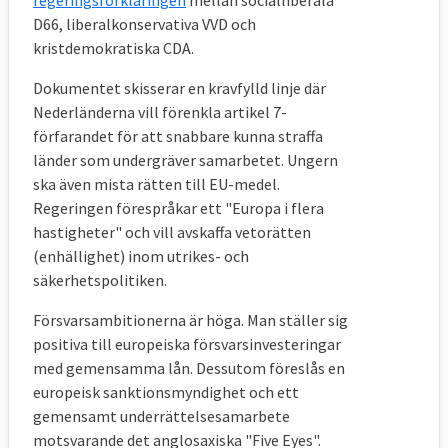
regeringsförklaringen
mellan socialliberala
D66, liberalkonservativa VVD och
kristdemokratiska CDA.
Dokumentet skisserar en kravfylld linje där
Nederländerna vill förenkla artikel 7-
förfarandet för att snabbare kunna straffa
länder som undergräver samarbetet. Ungern
ska även mista rätten till EU-medel.
Regeringen förespråkar ett "Europa i flera
hastigheter" och vill avskaffa vetorätten
(enhällighet) inom utrikes- och
säkerhetspolitiken.
Försvarsambitionerna är höga. Man ställer sig
positiva till europeiska försvarsinvesteringar
med gemensamma lån. Dessutom föreslås en
europeisk sanktionsmyndighet och ett
gemensamt underrättelsesamarbete
motsvarande det anglosaxiska "Five Eyes".