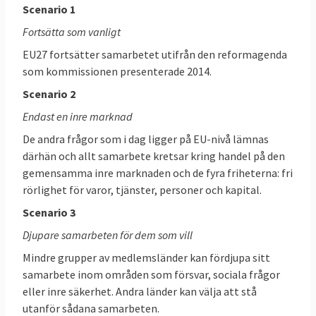
Scenario 1
företag som Facebook och Google ska
behandlas liksom nödvändiga steg för att
Fortsätta som vanligt
stärka EU:s konkurrenskraft inom forskning
EU27 fortsätter samarbetet utifrån den reformagenda
och innovation.
som kommissionen presenterade 2014.
Scenario 2
17 maj:
Toppmöte för länderna på Västra
Endast en inre marknad
Balkan med en möjlig överenskommelse om
interna och externa migrationsfrågor.
De andra frågor som i dag ligger på EU-nivå lämnas
därhän och allt samarbete kretsar kring handel på den
28-29 juni:
Formellt EU-toppmöte för ett
gemensamma inre marknaden och de fyra friheterna: fri
beslut om EU-parlamentets
rörlighet för varor, tjänster, personer och kapital.
sammansättning och en orienteringsdebatt
Scenario 3
om framtiden för fördjupat
Djupare samarbeten för dem som vill
försvarssamarbete mellan
Mindre grupper av medlemsländer kan fördjupa sitt
medlemsländerna. Tusk vill även se
samarbete inom områden som försvar, sociala frågor
konkreta beslut om framtiden för
eller inre säkerhet. Andra länder kan välja att stå
valutasamarbetet och en översyn hur
utanför sådana samarbeten.