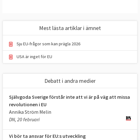
samarbete i en eller flera frågor medan
andra vill att makt dras tillbaka från Bryssel
till medlemsländerna. Men i och
med
finanskrisen
,
brexit
och flyktingkrisen
Mest lästa artiklar i ämnet
under 2015 som fått länder att
vägra ta
emot asylsökande
har debatten fått nytt
Sju EU-frågor som kan prägla 2026
bränsle.
USA är inget för EU
När det gäller valutasamarbetet menar
många experter och politiker att det behövs
Debatt i andra medier
ett närmare samarbete mellan
euroländerna. I mitten av 2015
lade
Självgoda Sverige förstår inte att vi är på väg att missa
ledarna
för de fem viktigaste EU-
revolutionen i EU
institutionerna fram en
rapport
om hur
Annika Ström Melin
samarbetet kan fördjupas. I tre steg fram
DN, 20 februari
till 2025 vill de bland annat inrätta ett
gemensamt finansdepartement för
Vi bör ta ansvar för EU:s utveckling