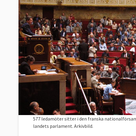
577 ledamöter sitter i den franska nationalförsa
landets parlament. Arkivbild.