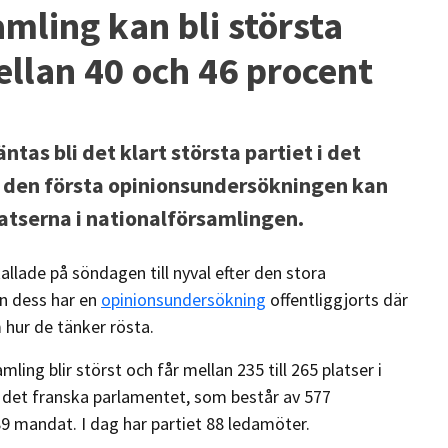
amling kan bli största
mellan 40 och 46 procent
as bli det klart största partiet i det
 den första opinionsundersökningen kan
platserna i nationalförsamlingen.
lade på söndagen till nyval efter den stora
an dess har en
opinionsundersökning
offentliggjorts där
 hur de tänker rösta.
ng blir störst och får mellan 235 till 265 platser i
det franska parlamentet, som består av 577
89 mandat. I dag har partiet 88 ledamöter.