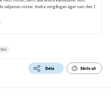
ade väljarnas röster. Andra omgången äger rum den 7
.
uropa
Dela
Skriv ut