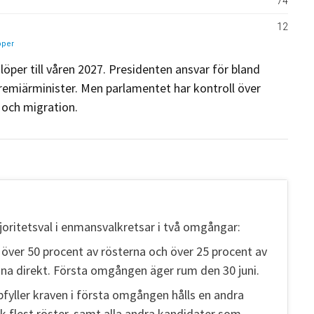
er till våren 2027. Presidenten ansvar för bland
premiärminister. Men parlamentet har kontroll över
 och migration.
oritetsval i enmansvalkretsar i två omgångar:
över 50 procent av rösterna och över 25 procent av
inna direkt. Första omgången äger rum den 30 juni.
yller kraven i första omgången hålls en andra
 flest röster, samt alla andra kandidater som