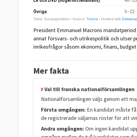
President Emmanuel Macrons mandatperiod löp
annat försvars- och utrikespolitik och utser 
inrikesfrågor såsom ekonomi, finans, budget
Mer fakta
Val till franska nationalförsamlingen
Nationalförsamlingen väljs genom ett maj
Första omgången:
En kandidat måste få 
de registrerade väljarnas röster för att v
Andra omgången:
Om ingen kandidat uppf
omgång mellan de två kandidater som fick