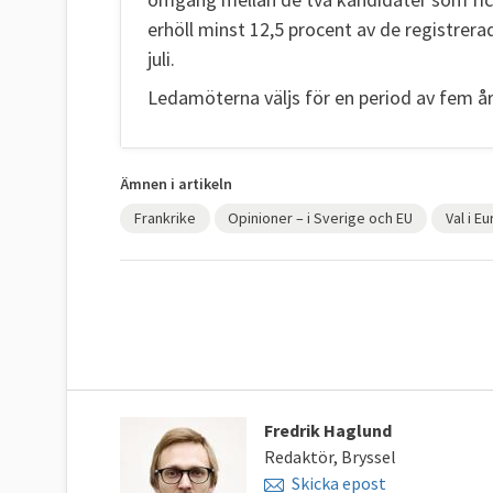
erhöll minst 12,5 procent av de registrer
juli.
Ledamöterna väljs för en period av fem år
Ämnen i artikeln
Frankrike
Opinioner – i Sverige och EU
Val i E
Fredrik Haglund
Redaktör, Bryssel
Skicka epost