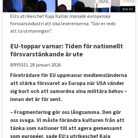
Bild: EU
EU:s utrikeschef Kaja Kallas manade europeiska
försvarsindustri att öka leverenserna: "Gör er redo
att ta utmaningen".
EU-toppar varnar: Tiden för nationellt
försvarstänkande är ute
BRYSSEL
28 januari 2026
Företrädare för EU uppmanar medlemsländerna
att stärka försvaret av Europa när USA vänder
sig bort och att samordna sina militära behov –
innan det är för sent.
– Fragmentering gör oss långsamma. Den gör
oss svaga. Vi måste förändra kulturen från att
tänka som nationer till att agera gemensamt
som européer, sade EU:s utrikeschef Kaja