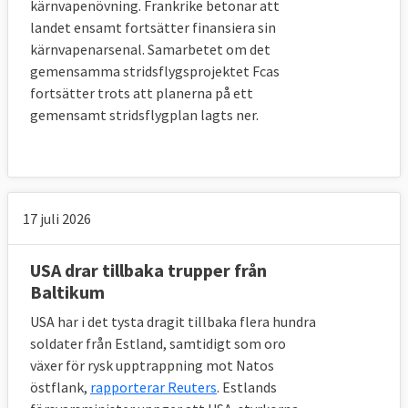
kärnvapenövning. Frankrike betonar att
Centralafrikanska republiken (2014). Det
landet ensamt fortsätter finansiera sin
finns även en motsvarighet för marina
kärnvapenarsenal. Samarbetet om det
insatser: EU Navfor.
gemensamma stridsflygsprojektet Fcas
fortsätter trots att planerna på ett
gemensamt stridsflygplan lagts ner.
9. Kommer EU att skapa en egen armé?
Kanske i framtiden. Men frågan är helt
mellanstatlig och kräver i dag att alla
17 juli 2026
medlemsländer är med på det vilket innebär
att alla länder har vetorätt mot en eventuell
USA drar tillbaka trupper från
EU-armé. En sådan har heller inte
Baltikum
föreslagits i något formellt EU-dokument.
USA har i det tysta dragit tillbaka flera hundra
soldater från Estland, samtidigt som oro
växer för rysk upptrappning mot Natos
10. Hur ser EU-ländernas försvarsutgifter
östflank,
rapporterar Reuters
. Estlands
ut?