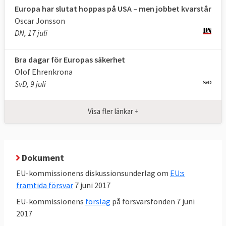
Europa har slutat hoppas på USA – men jobbet kvarstår
Oscar Jonsson
DN, 17 juli
2. Vad är EU:s gemensamma säkerhets-
och försvarspoliti
k
?
Bra dagar för Europas säkerhet
Olof Ehrenkrona
EU:s gemensamma säkerhets- och
SvD, 9 juli
försvarspolitik. GSFP, slår fast EU:s politiska
och militära strukturer och militära och civila
Visa fler länkar +
insatser utanför unionen. Ramarna sätts av
Lissabonfördraget och innehållet i den
Globala strategin. Beslut om frågor inom
Dokument
GSFP fattas med enhällighet av
medlemsländerna, det vill säga att varje
EU-kommissionens diskussionsunderlag om
EU:s
framtida försvar
7 juni 2017
land har vetorätt. De förslag som
medlemsländerna har att ta ställning till
EU-kommissionens
förslag
på försvarsfonden 7 juni
kommer vanligtvis från EU:s utrikeschef, för
2017