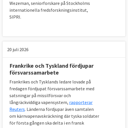
administreras av Kusp-ambassadörerna där
Wezeman, seniorforskare på Stockholms
varje land har en representant. Till sin hjälp
internationella fredsforskningsinstitut,
har Kusp-ambassadörerna Civcom,
SIPRI.
kommittén för de civila aspekterna av
krishantering. vars personal kommer från
medlemsländerna.
20 juli 2026
8. Har EU en egen militär?
Frankrike och Tyskland fördjupar
försvarssamarbete
Nej, EU har ingen egen militär. Det är helt
Frankrikes och Tysklands ledare lovade på
och hållet medlemsländernas ansvar. Men
fredagen fördjupat försvarssamarbete med
beteckningen Eurofor används för tillfälligt
satsningar på missilförsvar och
sammansatta EU-styrkor. Hittills har fem
långräckviddiga vapensystem,
rapporterar
sådana insatser gjorts: Makedonien (2003),
Reuters
. Länderna fördjupar även samtalen
Bosnien-Hercegovina (2004), Demokratiska
om kärnvapenavskräckning där tyska soldater
republiken Kongo (2006), Tchad (2008) och
för första gången ska delta i en fransk