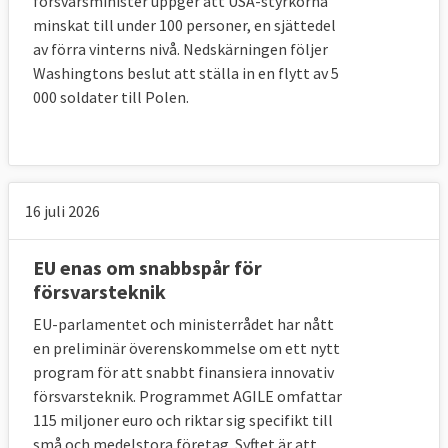
försvarsminister uppger att USA-styrkorna
minskat till under 100 personer, en sjättedel
EU-ländernas försvarsbudgetar är
av förra vinterns nivå. Nedskärningen följer
sammantaget världens näst största
Washingtons beslut att ställa in en flytt av 5
försvarsbudget efter USA. Försvarsindustrin
000 soldater till Polen.
omsätter 100 miljarder euro per år och har
direkt eller indirekt 1,4 miljoner anställda.
Försvarsbudgetarna i EU-länderna har dock
16 juli 2026
minskat de senaste åren, medan länder som
Kina, Ryssland och Saudiarabien har byggt
EU enas om snabbspår för
ut sina försvarssektorer USA satsade mer
försvarsteknik
än dubbelt så mycket som EU-ländernas
totala försvarsutgifter under 2015.
EU-parlamentet och ministerrådet har nått
en preliminär överenskommelse om ett nytt
program för att snabbt finansiera innovativ
försvarsteknik. Programmet AGILE omfattar
115 miljoner euro och riktar sig specifikt till
små och medelstora företag. Syftet är att