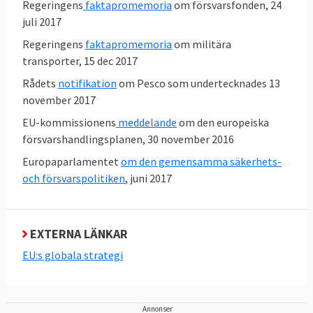
närvarande den italienska socialdemokraten
Regeringens
faktapromemoria
om försvarsfonden, 24
Federica Mogherini.
juli 2017
Regeringens
faktapromemoria
om militära
transporter, 15 dec 2017
3. Vad är Europeiska försvarsbyrån?
Rådets
notifikation
om Pesco som undertecknades 13
november 2017
Europeiska försvarsbyrån, EDA, inrättades
EU-kommissionens
meddelande
om den europeiska
2004 och har till uppgift att stödja
försvarshandlingsplanen, 30 november 2016
medlemsländerna och förbättra EU:s
Europaparlamentet
om den gemensamma säkerhets-
försvarskapacitet på krishanteringsområdet
och försvarspolitiken
, juni 2017
och främja den europeiska säkerhets- och
försvarspolitiken.
EXTERNA LÄNKAR
EU:s globala strategi
4. Vad är EU:s militära kommitté?
Europeiska unionens militära kommitté,
Annonser