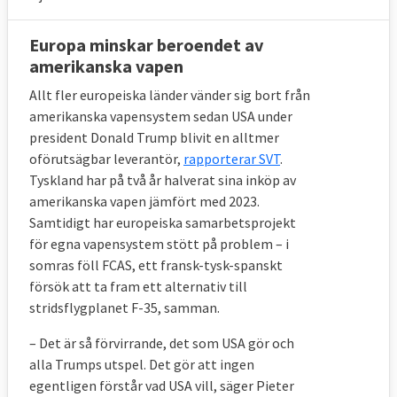
ambassadörerna militära tjänstemän i form
av ländernas militära överbefälhavare som
Europa minskar beroendet av
leder EU:s militära kommitté, EUMC, och
amerikanska vapen
dess sekretariat kallat EU:s militär stab,
Allt fler europeiska länder vänder sig bort från
EUMS. De militära tjänstepersonerna i
amerikanska vapensystem sedan USA under
Bryssel kommer från samtliga EU-länder.
president Donald Trump blivit en alltmer
oförutsägbar leverantör,
rapporterar SVT
.
Tyskland har på två år halverat sina inköp av
amerikanska vapen jämfört med 2023.
7. Hur styrs EU:s civila missioner?
Samtidigt har europeiska samarbetsprojekt
Här finns två politiska nivåer och en
för egna vapensystem stött på problem – i
somras föll FCAS, ett fransk-tysk-spanskt
tjänstemannanivå som möts i Bryssel.
försök att ta fram ett alternativ till
Den översta politiska nivån består av
stridsflygplanet F-35, samman.
utrikesministrarna, försvarsministrarna och
– Det är så förvirrande, det som USA gör och
justitieministrarna beroende på frågans art.
alla Trumps utspel. Det gör att ingen
Ministrarnas slutsatser och beslut
egentligen förstår vad USA vill, säger Pieter