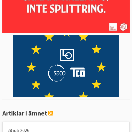
utrikeschef med militär kompetens.
6. Hur styrs EU:s militära missioner?
Här finns tre politiska nivåer och två
tjänstemannanivåer som möts i Bryssel.
Europeiska rådet, där stats- och
regeringscheferna möts, ska enligt
Lissabonfördraget regelbundet utvärdera
de hot som unionen utsätts för. Det gör
också utrikesministrarna och
försvarsministrarna som tar in en bredare
omvärldsanalys. Ministrarnas slutsatser och
beslut administreras av de så kallade Kusp-
Artiklar i ämnet
ambassadörerna där varje land har en
representant. Till sin hjälp av Kusp-
28 juli 2026