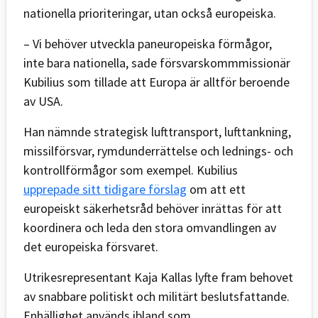
nationella prioriteringar, utan också europeiska.
– Vi behöver utveckla paneuropeiska förmågor,
inte bara nationella, sade försvarskommmissionär
Kubilius som tillade att Europa är alltför beroende
av USA.
Han nämnde strategisk lufttransport, lufttankning,
missilförsvar, rymdunderrättelse och lednings- och
kontrollförmågor som exempel. Kubilius
upprepade sitt tidigare förslag
om att ett
europeiskt säkerhetsråd behöver inrättas för att
koordinera och leda den stora omvandlingen av
det europeiska försvaret.
Utrikesrepresentant Kaja Kallas lyfte fram behovet
av snabbare politiskt och militärt beslutsfattande.
Enhällighet används ibland som