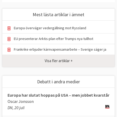
franske presidenten François Hollande
utlöste artikel 42.7 i samband med
Mest lästa artiklar i ämnet
terroristattackerna i Paris 2015.
Sverige
sålde då
en speciell ammunition till
Europa överväger vedergällning mot Ryssland
Frankrike.
EU presenterar Arktis-plan efter Trumps nya tullhot
I den andra, artikel 222 i EU-fördraget, står
Frankrike erbjuder kärnvapensamarbete – Sverige säger ja
att “unionen och dess medlemsstater ska
handla gemensamt i en anda av solidaritet
Visa fler artiklar +
om en medlemsstat utsätts för en
terroristattack eller drabbas av en
naturkatastrof eller en katastrof som
Debatt i andra medier
orsakas av människor.” För att göra detta
ska “alla instrument som står till dess
Europa har slutat hoppas på USA – men jobbet kvarstår
Oscar Jonsson
förfogande, även de militära resurser”
DN, 20 juli
mobiliseras. Klausulen har hittills inte
åberopats.