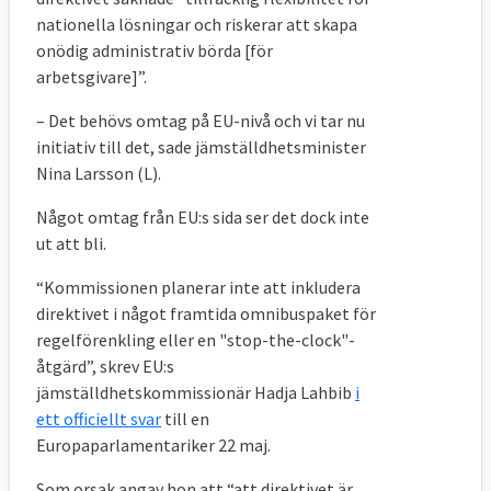
nationella lösningar och riskerar att skapa
onödig administrativ börda [för
arbetsgivare]”.
– Det behövs omtag på EU-nivå och vi tar nu
initiativ till det, sade jämställdhetsminister
Nina Larsson (L).
Något omtag från EU:s sida ser det dock inte
ut att bli.
“Kommissionen planerar inte att inkludera
direktivet i något framtida omnibuspaket för
regelförenkling eller en "stop-the-clock"-
åtgärd”, skrev EU:s
jämställdhetskommissionär Hadja Lahbib
i
ett officiellt svar
till en
Europaparlamentariker 22 maj.
Som orsak angav hon att “att direktivet är