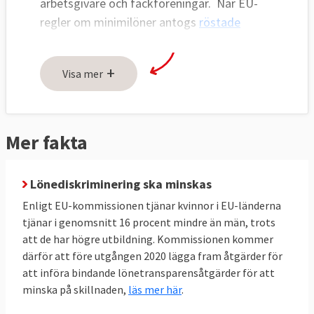
arbetsgivare och fackföreningar. När EU-
regler om minimilöner antogs
röstade
Sverige
och Danmark nej.
+
Visa mer
Mer fakta
Lönediskriminering ska minskas
Enligt EU-kommissionen tjänar kvinnor i EU-länderna
tjänar i genomsnitt 16 procent mindre än män, trots
att de har högre utbildning. Kommissionen kommer
därför att före utgången 2020 lägga fram åtgärder för
att införa bindande lönetransparensåtgärder för att
minska på skillnaden,
läs mer här
.