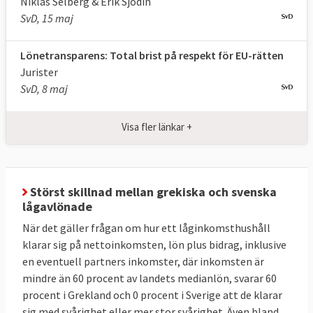
Niklas Selberg & Erik Sjödin
SvD, 15 maj
Lönetransparens: Total brist på respekt för EU-rätten
Jurister
SvD, 8 maj
Visa fler länkar +
Störst skillnad mellan grekiska och svenska
lågavlönade
När det gäller frågan om hur ett låginkomsthushåll
klarar sig på nettoinkomsten, lön plus bidrag, inklusive
en eventuell partners inkomster, där inkomsten är
mindre än 60 procent av landets medianlön, svarar 60
procent i Grekland och 0 procent i Sverige att de klarar
sig med svårighet eller mer stor svårighet. Även bland