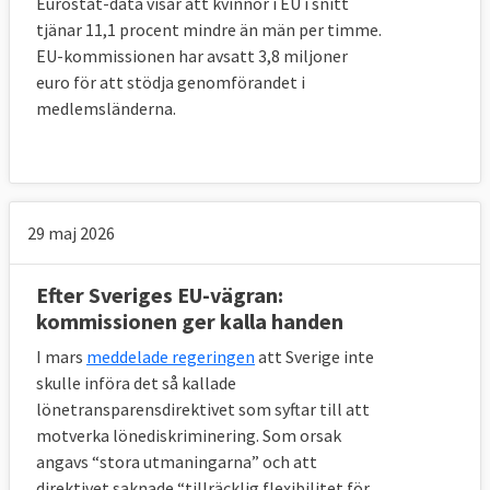
Eurostat-data visar att kvinnor i EU i snitt
tjänar 11,1 procent mindre än män per timme.
EU-kommissionen har avsatt 3,8 miljoner
euro för att stödja genomförandet i
medlemsländerna.
29 maj 2026
Efter Sveriges EU-vägran:
kommissionen ger kalla handen
I mars
meddelade regeringen
att Sverige inte
skulle införa det så kallade
lönetransparensdirektivet som syftar till att
motverka lönediskriminering. Som orsak
angavs “stora utmaningarna” och att
direktivet saknade “tillräcklig flexibilitet för