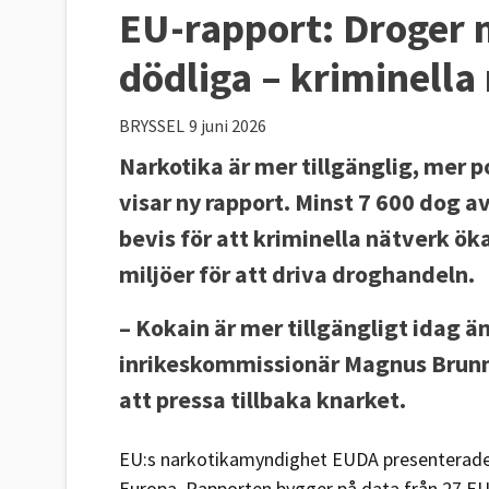
EU-rapport: Droger m
dödliga – kriminella
BRYSSEL
9 juni 2026
Narkotika är mer tillgänglig, mer 
visar ny rapport. Minst 7 600 dog a
bevis för att kriminella nätverk ök
miljöer för att driva droghandeln.
– Kokain är mer tillgängligt idag ä
inrikeskommissionär Magnus Brunne
att pressa tillbaka knarket.
EU:s narkotikamyndighet EUDA presenterade
Europa. Rapporten bygger på data från 27 E