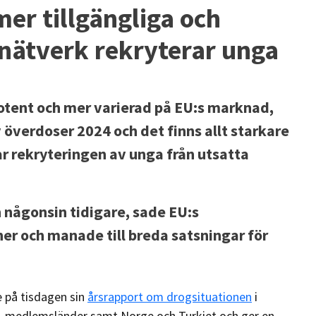
er tillgängliga och
 nätverk rekryterar unga
potent och mer varierad på EU:s marknad,
v överdoser 2024 och det finns allt starkare
ar rekryteringen av unga från utsatta
n någonsin tidigare, sade EU:s
r och manade till breda satsningar för
 på tisdagen sin
årsrapport om drogsituationen
i
U-medlemsländer samt Norge och Turkiet och ger en