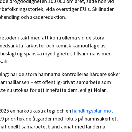
ådde drogdödligheten 100 000 om året, sade hon vid
 befolkningsstorlek, vida överstiger EU:s. Skillnaden
behandling och skadereduktion.
etoder i takt med att kontrollerna vid de stora
t nedsänkta farkoster och kemisk kamouflage av
2026 beslagtog spanska myndigheter, tillsammans med
salt.
tning: när de stora hamnarna kontrolleras hårdare söker
 hamnalliansen – ett offentlig-privat samarbete som
te nu utökas för att innefatta dem, enligt Nolan.
025 en narkotikastrategi och en
handlingsplan mot
 19 prioriterade åtgärder med fokus på hamnsäkerhet,
nationellt samarbete, bland annat med länderna i