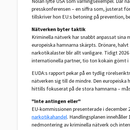
Nolan lyfte USA som varningsexempel. Där n
presskonferensen – en siffra som, justerat för
tillskriver hon EU:s betoning på prevention, 
Nätverken byter taktik
Kriminella nätverk har snabbt anpassat sina m
europeiska hamnarna skärpts. Drönare, halv
narkotikalaster blir allt vanligare. Tidigt 
internationella partner, tio ton kokain gömt i 
EUDA:s rapport pekar på en tydlig rörelserik
nätverken sig till de mindre. Den europeiska
hittills fokuserat på de stora hamnarna – mås
"Inte antingen eller"
EU-kommissionen presenterade i december 2
narkotikahandel
. Handlingsplanen innehåller
nedmontering av kriminella nätverk och inter