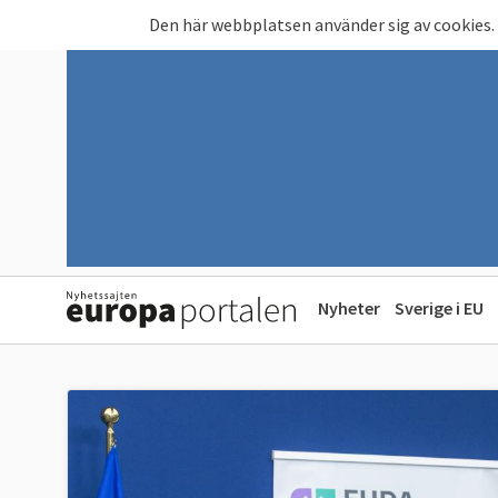
Hoppa till huvudinnehåll
Den här webbplatsen använder sig av cookies.
Nyheter
Sverige i EU