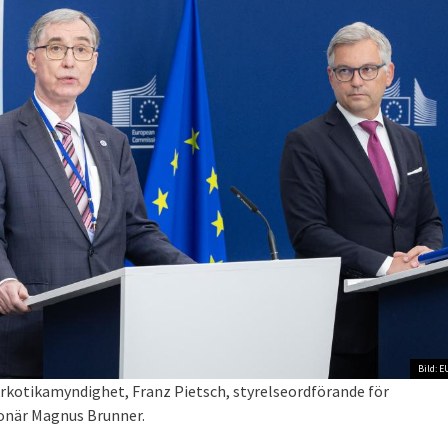
Bild: E
narkotikamyndighet, Franz Pietsch, styrelseordförande för
onär Magnus Brunner.