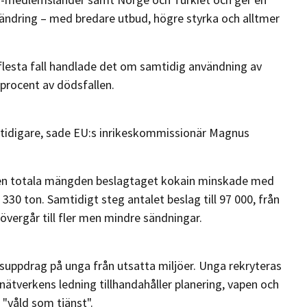
ndring – med bredare utbud, högre styrka och alltmer
 flesta fall handlade det om samtidig användning av
 procent av dödsfallen.
n tidigare, sade EU:s inrikeskommissionär Magnus
 Den totala mängden beslagtaget kokain minskade med
 330 ton. Samtidigt steg antalet beslag till 97 000, från
 övergår till fler men mindre sändningar.
dsuppdrag på unga från utsatta miljöer. Unga rekryteras
ätverkens ledning tillhandahåller planering, vapen och
 "våld som tjänst".