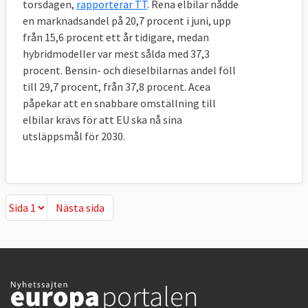
torsdagen,
rapporterar TT
. Rena elbilar nådde
en marknadsandel på 20,7 procent i juni, upp
från 15,6 procent ett år tidigare, medan
hybridmodeller var mest sålda med 37,3
procent. Bensin- och dieselbilarnas andel föll
till 29,7 procent, från 37,8 procent. Acea
påpekar att en snabbare omställning till
elbilar krävs för att EU ska nå sina
utsläppsmål för 2030.
Nästa sida
Nästa sida