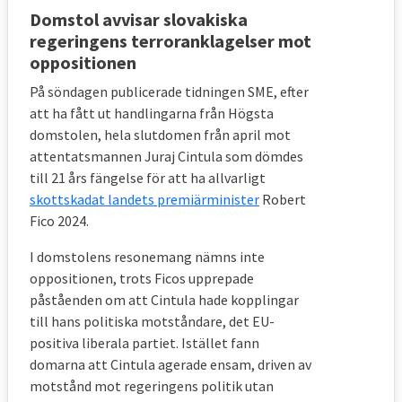
Domstol avvisar slovakiska
regeringens terroranklagelser mot
oppositionen
På söndagen publicerade tidningen SME, efter
att ha fått ut handlingarna från Högsta
domstolen, hela slutdomen från april mot
attentatsmannen Juraj Cintula som dömdes
till 21 års fängelse för att ha allvarligt
skottskadat landets premiärminister
Robert
Fico 2024.
I domstolens resonemang nämns inte
oppositionen, trots Ficos upprepade
påståenden om att Cintula hade kopplingar
till hans politiska motståndare, det EU-
positiva liberala partiet. Istället fann
domarna att Cintula agerade ensam, driven av
motstånd mot regeringens politik utan