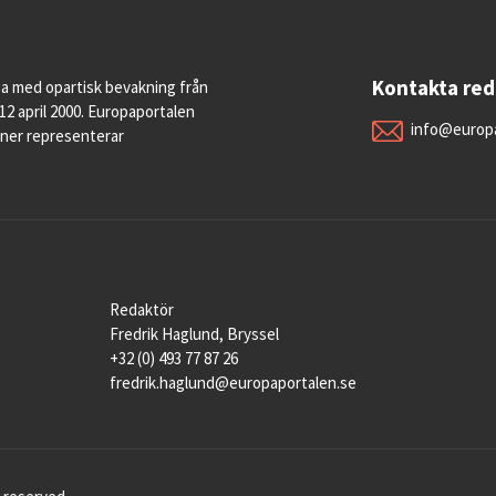
Kontakta re
pa med opartisk bevakning från
12 april 2000. Europaportalen
info@europa
oner representerar
Redaktör
Fredrik Haglund, Bryssel
+32 (0) 493 77 87 26
fredrik.haglund@europaportalen.se