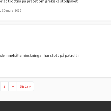
rjat tröttna på pratet om grekiska stödpaket.
 30 mars 2012
e innehållsminskningar har stött på patrull i
de sida
ge
Page
Nästa sida
Sista sidan
3
››
Sista »