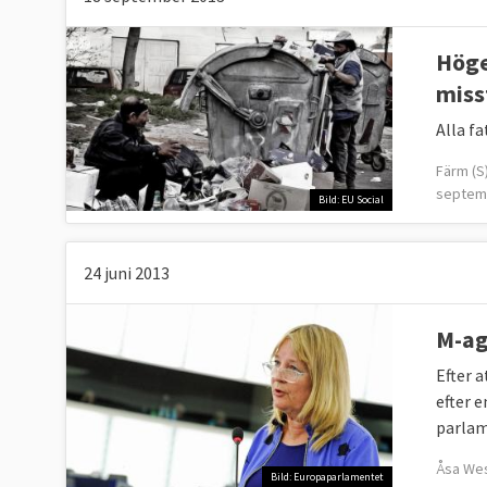
Höge
miss
Alla f
Färm (S)
septem
Bild: EU Social
24 juni 2013
M-ag
Efter 
efter 
parlam
Åsa Wes
Bild: Europaparlamentet