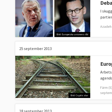
Deba
I skug
partie
Azadeh 
Bild: Europeiska unionens råd
25 september 2013
Euro
Arbets
agendo
Färm (S)
septem
Bild: Cryptic star
18 september 2013