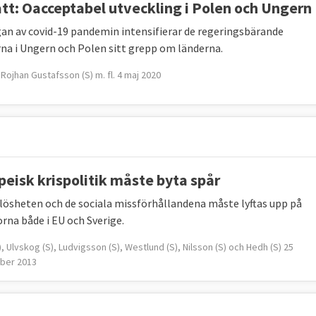
tt: Oacceptabel utveckling i Polen och Ungern
gan av covid-19 pandemin intensifierar de regeringsbärande
rna i Ungern och Polen sitt grepp om länderna.
Rojhan Gustafsson (S) m. fl. 4 maj 2020
peisk krispolitik måste byta spår
lösheten och de sociala missförhållandena måste lyftas upp på
rna både i EU och Sverige.
, Ulvskog (S), Ludvigsson (S), Westlund (S), Nilsson (S) och Hedh (S) 25
ber 2013