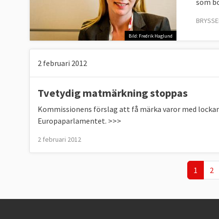
som bö
BRYSSEL
Bild: Fredrik Haglund
2 februari 2012
Tvetydig matmärkning stoppas
Kommissionens förslag att få märka varor med lockand
Europaparlamentet. >>>
2 februari 2012
Nuvaran
Pa
1
2