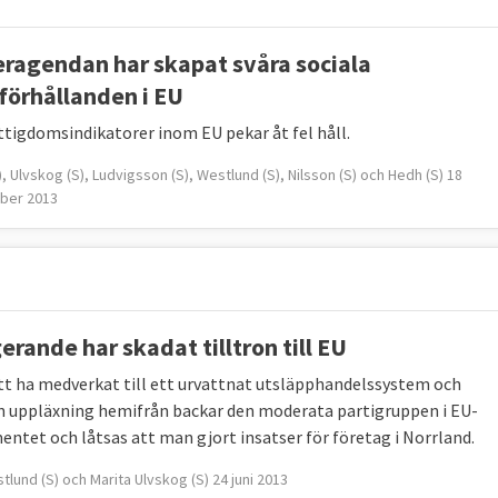
ragendan har skapat svåra sociala
förhållanden i EU
attigdomsindikatorer inom EU pekar åt fel håll.
, Ulvskog (S), Ludvigsson (S), Westlund (S), Nilsson (S) och Hedh (S) 18
ber 2013
erande har skadat tilltron till EU
att ha medverkat till ett urvattnat utsläpphandelssystem och
en uppläxning hemifrån backar den moderata partigruppen i EU-
entet och låtsas att man gjort insatser för företag i Norrland.
tlund (S) och Marita Ulvskog (S) 24 juni 2013