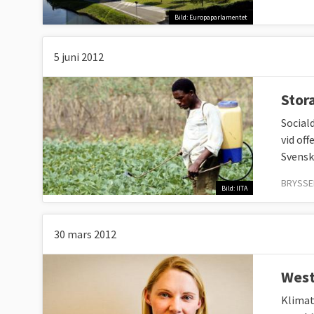
Bild: Europaparlamentet
5 juni 2012
Stor
Social
vid of
Svensk
BRYSSEL
Bild: IITA
30 mars 2012
West
Klimat