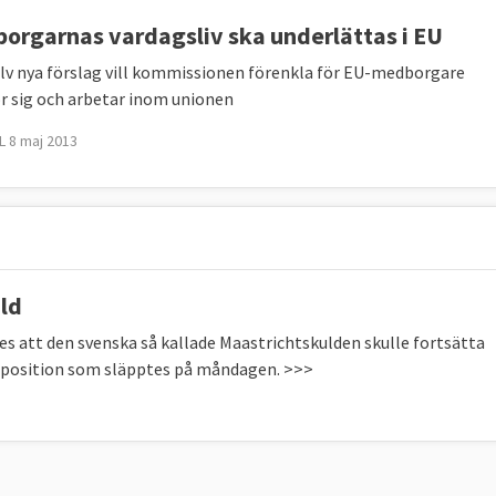
orgarnas vardagsliv ska underlättas i EU
lv nya förslag vill kommissionen förenkla för EU-medborgare
r sig och arbetar inom unionen
 8 maj 2013
ld
es att den svenska så kallade Maastrichtskulden skulle fortsätta
roposition som släpptes på måndagen. >>>