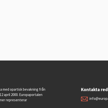
Kontakta re
pa med opartisk bevakning från
12 april 2000. Europaportalen
info@europa
oner representerar