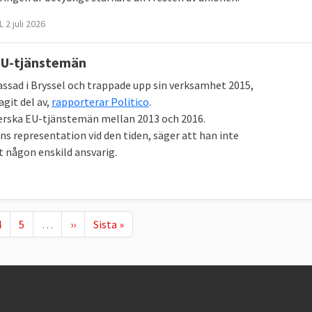
 2 juli 2026
 EU-tjänstemän
ssad i Bryssel och trappade upp sin verksamhet 2015,
git del av,
rapporterar Politico
.
gerska EU-tjänstemän mellan 2013 och 2016.
s representation vid den tiden, säger att han inte
 någon enskild ansvarig.
Page
Page
Nästa sida
Sista sidan
4
5
…
››
Sista »