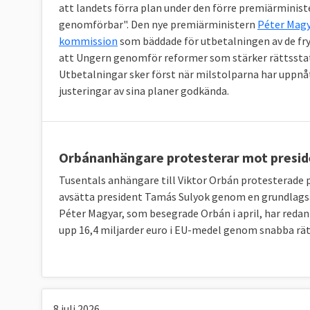
att landets förra plan under den förre premiärminis
genomförbar". Den nye premiärministern
Péter Magy
kommission
som bäddade för utbetalningen av de fry
att Ungern genomför reformer som stärker rättssta
Utbetalningar sker först när milstolparna har uppnå
justeringar av sina planer godkända.
Orbánanhängare protesterar mot presid
Tusentals anhängare till Viktor Orbán protesterade 
avsätta president Tamás Sulyok genom en grundlags
Péter Magyar, som besegrade Orbán i april, har redan
upp 16,4 miljarder euro i EU-medel genom snabba rä
8 juli 2026