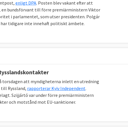
entpost,
enligt DPA
. Posten blev vakant efter att
, en bundsförvant till förre premiärministern Viktor
oritet i parlamentet, som utser presidenten. Polgár
har tidigare inte innehaft politiskt ämbete.
 Rysslandskontakter
 torsdagen att myndigheterna inlett en utredning
 till Ryssland,
rapporterar Kyiv Independent
.
lagt. Szijjártó var under förre premiärministern
akter och motstånd mot EU-sanktioner.