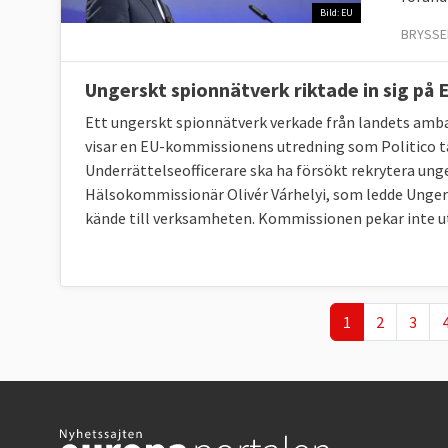
Bild: EU
BRYSSEL
Ungerskt spionnätverk riktade in sig på
Ett ungerskt spionnätverk verkade från landets amba
visar en EU-kommissionens utredning som Politico ta
Underrättelseofficerare ska ha försökt rekrytera un
Hälsokommissionär Olivér Várhelyi, som ledde Ungern
kände till verksamheten. Kommissionen pekar inte ut
Nuvarande sida
Page
Page
1
2
3