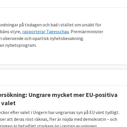
ndningar på tisdagen och bad i stället om ursäkt för
rbáns styre,
rapporterar Tagesschau
. Premiärminister
 en oberoende och opartisk nyhetsbevakning.
tan nyhetsprogram.
rsökning: Ungrare mycket mer EU-positiva
 valet
ckor efter valet i Ungern har ungrarnas syn på EU vänt tydligt.
nser att deras röst räknas, fler är nöjda med demokratin – och
ringen är betydligt starkare än i resten av unionen.