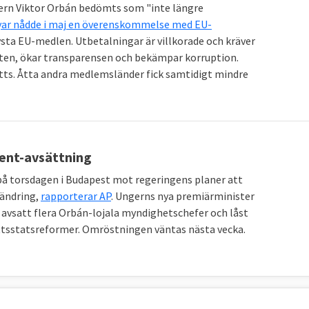
tern Viktor Orbán bedömts som "inte längre
ar nådde i maj en överenskommelse med EU-
sta EU-medlen. Utbetalningar är villkorade och kräver
ten, ökar transparensen och bekämpar korruption.
tts. Åtta andra medlemsländer fick samtidigt mindre
ent-avsättning
på torsdagen i Budapest mot regeringens planer att
ändring,
rapporterar AP
. Ungerns nya premiärminister
 avsatt flera Orbán-lojala myndighetschefer och låst
ttsstatsreformer. Omröstningen väntas nästa vecka.