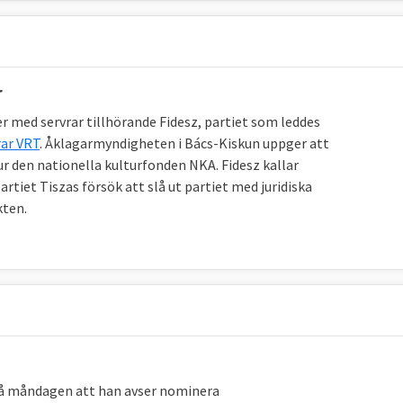
r
 med servrar tillhörande Fidesz, partiet som leddes
ar VRT
. Åklagarmyndigheten i Bács-Kiskun uppger att
r den nationella kulturfonden NKA. Fidesz kallar
artiet Tiszas försök att slå ut partiet med juridiska
kten.
å måndagen att han avser nominera