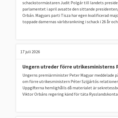
schackstormästaren Judit Polgár till landets presid
parlamentet i april avsatte den sittande presidenten
Orbán. Magyars parti Tisza har egen kvalificerad maj
toppade damernas världsrankning i schack i 26 år och 
17 juli 2026
Ungern utreder förre utrikesministerns
Ungerns premiärminister Peter Magyar meddelade på
om förre utrikesministern Péter Szijjártós relationer
Uppgifterna hemlighålls då materialet är sekretessbe
Viktor Orbáns regering känd för täta Rysslandskont