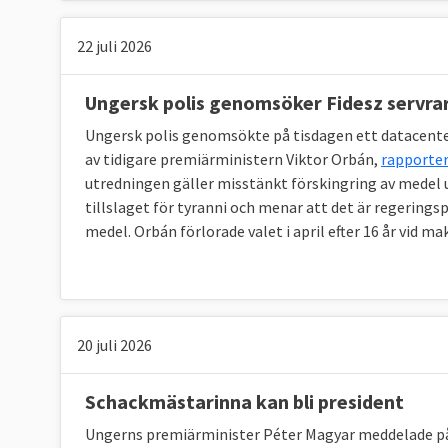
22 juli 2026
Ungersk polis genomsöker Fidesz servra
Ungersk polis genomsökte på tisdagen ett datacenter
av tidigare premiärministern Viktor Orbán,
rapporter
utredningen gäller misstänkt förskingring av medel u
tillslaget för tyranni och menar att det är regeringsp
medel. Orbán förlorade valet i april efter 16 år vid ma
20 juli 2026
Schackmästarinna kan bli president
Ungerns premiärminister Péter Magyar meddelade p