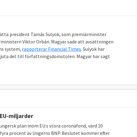
ätta president Tamás Sulyok, som premiärminister
rministern Viktor Orbán. Magyar sade att avsättningen
ns system,
rapporterar Financial Times
. Sulyok har
kjuta det till författningsdomstolen. Magyar har sagt
 EU-miljarder
y ungersk plan inom EU:s stora coronafond, värd 10
 fyra procent av Ungerns BNP. Beslutet kommer efter