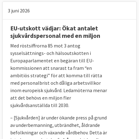
3 juni 2026
EU-utskott vädjar: Ökat antalet
sjukvårdspersonal med en miljon
Med röstsiffrorna 85 mot 3 antog
sysselsättnings- och hälsoutskotten i
Europaparlamentet en begäran till EU-
kommissionen att snarast ta fram “en
ambitiös strategi” för att komma till rätta
med personalbrist och dåliga arbetsvillkor
inom europeisk sjukvård. Ledamöterna menar
att det behövs en miljon fler
sjukvårdsanställda till 2030.
– [Sjukvården] är under ökande press på grund
av underbemanning, utbrändhet, åldrande
befolkningar och växande vårdbehov. Detta är