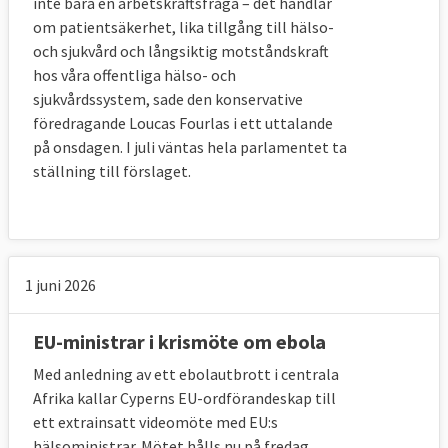
inte bara en arbetskraftsfråga – det handlar
om patientsäkerhet, lika tillgång till hälso-
och sjukvård och långsiktig motståndskraft
hos våra offentliga hälso- och
sjukvårdssystem, sade den konservative
föredragande Loucas Fourlas i ett uttalande
på onsdagen. I juli väntas hela parlamentet ta
ställning till förslaget.
1 juni 2026
EU-ministrar i krismöte om ebola
Med anledning av ett ebolautbrott i centrala
Afrika kallar Cyperns EU-ordförandeskap till
ett extrainsatt videomöte med EU:s
hälsoministrar. Mötet hålls nu på fredag,