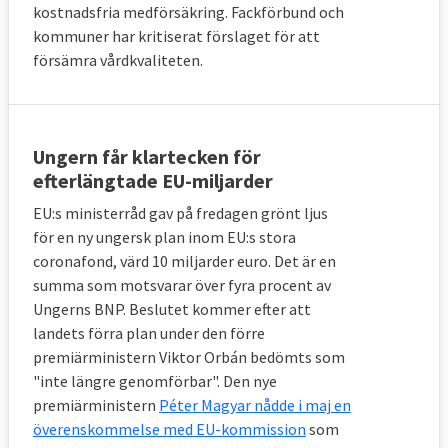
kostnadsfria medförsäkring. Fackförbund och
kommuner har kritiserat förslaget för att
försämra vårdkvaliteten.
Ungern får klartecken för
efterlängtade EU-miljarder
EU:s ministerråd gav på fredagen grönt ljus
för en ny ungersk plan inom EU:s stora
coronafond, värd 10 miljarder euro. Det är en
summa som motsvarar över fyra procent av
Ungerns BNP. Beslutet kommer efter att
landets förra plan under den förre
premiärministern Viktor Orbán bedömts som
"inte längre genomförbar". Den nye
premiärministern
Péter Magyar nådde i maj en
överenskommelse med EU-kommission
som