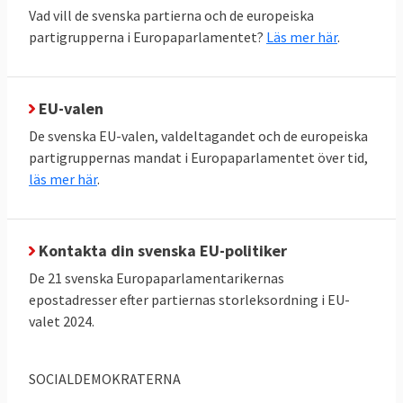
Vad vill de svenska partierna och de europeiska
kommissionen i sin helhet.
partigrupperna i Europaparlamentet?
Läs mer här
.
EU-parlamentets politiska roll
Utöver lagstiftning har EU-parlamentet
EU-valen
också ett vidare opinionsmässigt inflytande.
Vissa kallar därför parlamentet för Europas
De svenska EU-valen, valdeltagandet och de europeiska
politiska torg. Genom att anta uttalanden
partigruppernas mandat i Europaparlamentet över tid,
läs mer här
.
påverkar man den politiska opinionen i
Europa och i enskilda EU-länder. Här har
parlamentet frihet att ta upp vilka ämnen
Kontakta din svenska EU-politiker
man vill. Ofta har Europaparlamentet även
De 21 svenska Europaparlamentarikernas
synpunkter på länder utanför EU, inte minst
epostadresser efter partiernas storleksordning i EU-
när det gäller mänskliga rättigheter.
valet 2024.
Parlamentet sammanträder både i
Strasbourg och i Bryssel.
SOCIALDEMOKRATERNA