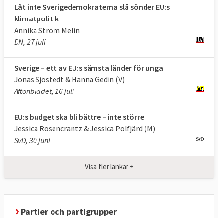
Låt inte Sverigedemokraterna slå sönder EU:s
gränspolitiken, brottsbekämpningen,
klimatpolitik
transportfrågor, inre marknaden,
Annika Ström Melin
regionalpolitiken, miljö, energi, forskning
DN, 27 juli
och bistånd.
Sverige – ett av EU:s sämsta länder för unga
Godkänner EU-kommissionen och
Jonas Sjöstedt & Hanna Gedin (V)
granskar EU
Aftonbladet, 16 juli
Europaparlamentet utövar kontroll över EU:s
institutioner genom regelbunden utfrågning
EU:s budget ska bli bättre – inte större
av ansvariga tjänstemän och politiker.
Jessica Rosencrantz & Jessica Polfjärd (M)
SvD, 30 juni
Europaparlamentet beslutar årligen om
huruvida EU-kommissionen ska få
Visa fler länkar +
ansvarsfrihet för hur EU:s budget har
hanterats.
Parlamentet förhör kandidater till EU-
Partier och partigrupper
kommissionen och kan även avsätta