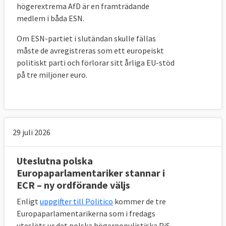
högerextrema AfD är en framträdande
medlem i båda ESN.
Om ESN-partiet i slutändan skulle fällas
måste de avregistreras som ett europeiskt
politiskt parti och förlorar sitt årliga EU-stöd
på tre miljoner euro.
29 juli 2026
Uteslutna polska
Europaparlamentariker stannar i
ECR – ny ordförande väljs
Enligt
uppgifter till Politico
kommer de tre
Europaparlamentarikerna som i fredags
uteslöts ur det polska högerpopulistiska PiS