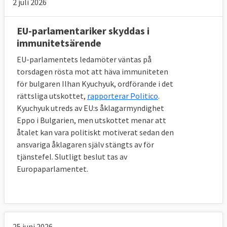
2 juli 2026
EU-parlamentariker skyddas i
immunitetsärende
EU-parlamentets ledamöter väntas på
torsdagen rösta mot att häva immuniteten
för bulgaren Ilhan Kyuchyuk, ordförande i det
rättsliga utskottet,
rapporterar Politico
.
Kyuchyuk utreds av EU:s åklagarmyndighet
Eppo i Bulgarien, men utskottet menar att
åtalet kan vara politiskt motiverat sedan den
ansvariga åklagaren själv stängts av för
tjänstefel. Slutligt beslut tas av
Europaparlamentet.
25 juni 2026