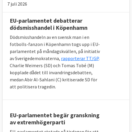
7 juli 2026
EU-parlamentet debatterar
dödsmisshandel i Köpenhamn
Dödsmisshandeln av en svensk man i en
fotbolls-fanzon i Köpenhamn togs upp i EU-
parlamentet på måndagskvällen, på initiativ
av Sverigedemokraterna,
rapporterar TT/GP
.
Charlie Weimers (SD) och Tomas Tobé (M)
kopplade dådet till invandringsdebatten,
medan Abir Al-Sahlani (C) kritiserade SD för
att politisera tragedin.
EU-parlamentet begär granskning
av extremhögerparti
EU-parlamentet röstade på tisdagen för att