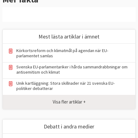
lagstiftningsområden
tillsammans med
ministerrådet
.
Medbeslutandemakt
EU-ländernas regeringar och
Mest lästa artiklar i ämnet
Europaparlamentarikerna måste vara överens
för att ett förslag ska kunna bli EU-lag men
Körkortsreform och klimatmål på agendan när EU-
det finns områden som skattepolitik och
parlamentet samlas
utrikespolitik där medlemsländerna har
Svenska EU-parlamentariker i hårda sammandrabbningar om
antisemitism och klimat
vetorätt och eventuella beslut tas av
ministerrådet.
Unik kartläggning: Stora skillnader när 21 svenska EU-
politiker debatterar
Europaparlamentet har bland annat
Visa fler artiklar +
medbeslutande i frågor som rör tull,
konkurrensregler, euron, internationell
handel och vissa internationella avtal och
Debatt i andra medier
EU:s budget, delar av arbetsrätten, vissa
sociala frågor, migrations- och