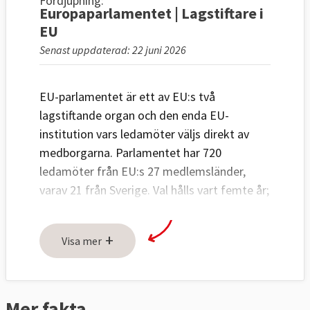
Fördjupning:
Europaparlamentet | Lagstiftare i
EU
Senast uppdaterad: 22 juni 2026
EU-parlamentet är ett av EU:s två
lagstiftande organ och den enda EU-
institution vars ledamöter väljs direkt av
medborgarna. Parlamentet har 720
ledamöter från EU:s 27 medlemsländer,
varav 21 från Sverige. Val hålls vart femte år;
senast i juni 2024.
+
EU-länderna har över tid gett
Visa mer
Europaparlamentet mera makt och
inflytande. Parlamentet har i dag
medbeslutande i varierande grad inom
85
Mer fakta