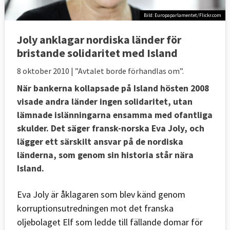
Bild: Europaparlamentet/Flickr.com
Joly anklagar nordiska länder för
bristande solidaritet med Island
8 oktober 2010
| ”Avtalet borde förhandlas om”.
När bankerna kollapsade på Island hösten 2008
visade andra länder ingen solidaritet, utan
lämnade islänningarna ensamma med ofantliga
skulder. Det säger fransk-norska Eva Joly, och
lägger ett särskilt ansvar på de nordiska
länderna, som genom sin historia står nära
Island.
Eva Joly är åklagaren som blev känd genom
korruptionsutredningen mot det franska
oljebolaget Elf som ledde till fällande domar för