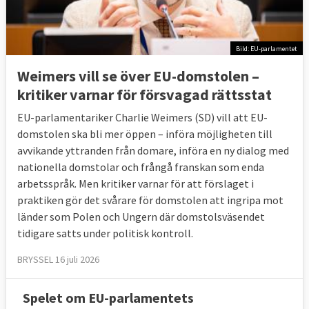
Bild: EU-parlamentet
Weimers vill se över EU-domstolen –
kritiker varnar för försvagad rättsstat
EU-parlamentariker Charlie Weimers (SD) vill att EU-
domstolen ska bli mer öppen – införa möjligheten till
avvikande yttranden från domare, införa en ny dialog med
nationella domstolar och frångå franskan som enda
arbetsspråk. Men kritiker varnar för att förslaget i
praktiken gör det svårare för domstolen att ingripa mot
länder som Polen och Ungern där domstolsväsendet
tidigare satts under politisk kontroll.
BRYSSEL 16 juli 2026
Spelet om EU-parlamentets