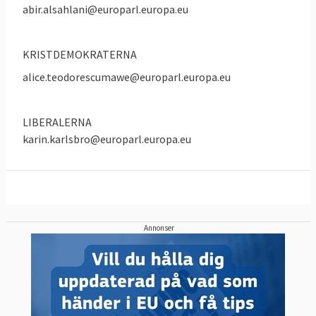
Att vara största parti i Europaparlamentet
abir.alsahlani@europarl.europa.eu
ger både mer politiskt inflytande och
ekonomiskt stöd men också i praktiken
KRISTDEMOKRATERNA
möjligheten att utse vem som ska få den
alice.teodorescumawe@europarl.europa.eu
inflytelserika posten som EU-
kommissionens ordförande.
LIBERALERNA
karin.karlsbro@europarl.europa.eu
Annonser