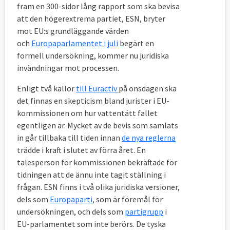
fram en 300-sidor lång rapport som ska bevisa
att den högerextrema partiet, ESN, bryter
mot EU:s grundläggande värden
och
Europaparlamentet i juli
begärt en
formell undersökning, kommer nu juridiska
invändningar mot processen.
Enligt två källor
till Euractiv
på onsdagen ska
det finnas en skepticism bland jurister i EU-
kommissionen om hur vattentätt fallet
egentligen är. Mycket av de bevis som samlats
in går tillbaka till tiden innan
de nya reglerna
trädde i kraft i slutet av förra året. En
talesperson för kommissionen bekräftade för
tidningen att de ännu inte tagit ställning i
frågan. ESN finns i två olika juridiska versioner,
dels som
Europaparti
, som är föremål för
undersökningen, och dels som
partigrupp
i
EU-parlamentet som inte berörs. De tyska