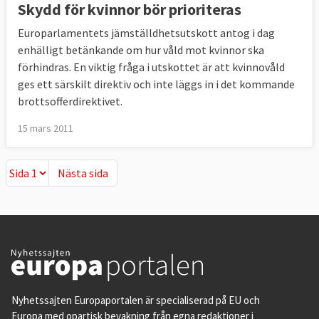
Skydd för kvinnor bör prioriteras
Europarlamentets jämställdhetsutskott antog i dag
enhälligt betänkande om hur våld mot kvinnor ska
förhindras. En viktig fråga i utskottet är att kvinnovåld
ges ett särskilt direktiv och inte läggs in i det kommande
brottsofferdirektivet.
15 mars 2011
Nästa sida
Nästa sida
Nyhetssajten Europaportalen är specialiserad på EU och
Europa med opartisk bevakning från egna redaktioner i