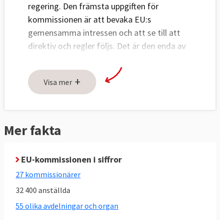
regering. Den främsta uppgiften för
kommissionen är att bevaka EU:s
gemensamma intressen och att se till att
direktiv och regler följs. Det är den enda av
EU:s institutioner som har rätt att föreslå
nya lagar och bestämmelser, och ser också
+
Visa mer
till att ändringar av befintliga genomförs.
Kommissionens huvudsakliga uppgifter:
Mer fakta
Att lägga fram lagförslag
till
Europaparlamentet
och
ministerrådet
,
men också att själv lagstifta i vissa
EU-kommissionen i siffror
frågor.
27 kommissionärer
Att förvalta och genomföra EU:s politik
32 400 anställda
och budget.
55 olika avdelningar och organ
Att verkställa och övervaka den