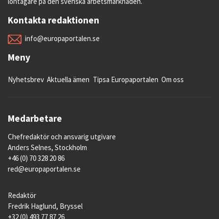
löntagare på den svenska arbetsmarknaden.
Kontakta redaktionen
info@europaportalen.se
Meny
Nyhetsbrev
Aktuella ämen
Tipsa Europaportalen
Om oss
Medarbetare
Chefredaktör och ansvarig utgivare
Anders Selnes, Stockholm
+46 (0) 70 328 20 86
red@europaportalen.se
Redaktör
Fredrik Haglund, Bryssel
+32 (0) 493 77 87 26