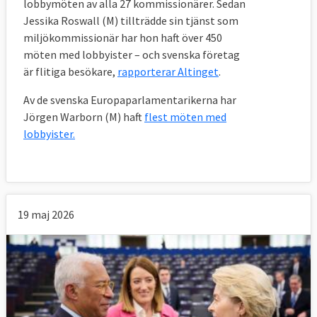
lobbymöten av alla 27 kommissionärer. Sedan
besluten som fungerar som bindande
Jessika Roswall (M) tillträdde sin tjänst som
lagstiftning direkt när de antas. Direktiven
miljökommissionär har hon haft över 450
innebär ofta att medlemsländerna får
möten med lobbyister – och svenska företag
anpassa sin lagstiftning under en tid innan
är flitiga besökare,
rapporterar Altinget
.
de träder i kraft. Förordningarna och
Av de svenska Europaparlamentarikerna har
direktiven är de verkliga EU-lagarna. Beslut
Jörgen Warborn (M) haft
flest möten med
innefattar främst särskilda bestämmelser i
lobbyister.
specifika ärenden.
Nu för tiden antas fler direktiv och
förordningar av kommissionen än av
ministerrådet och främst gäller det
19 maj 2026
konkurrensfrågor.