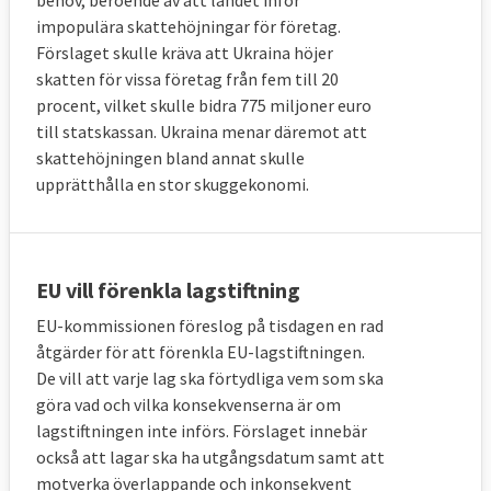
behov, beroende av att landet inför
impopulära skattehöjningar för företag.
Förslaget skulle kräva att Ukraina höjer
skatten för vissa företag från fem till 20
procent, vilket skulle bidra 775 miljoner euro
till statskassan. Ukraina menar däremot att
skattehöjningen bland annat skulle
upprätthålla en stor skuggekonomi.
EU vill förenkla lagstiftning
EU-kommissionen föreslog på tisdagen en rad
åtgärder för att förenkla EU-lagstiftningen.
De vill att varje lag ska förtydliga vem som ska
göra vad och vilka konsekvenserna är om
lagstiftningen inte införs. Förslaget innebär
också att lagar ska ha utgångsdatum samt att
motverka överlappande och inkonsekvent