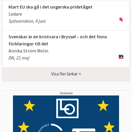
Kommissionens tjänstemän finns på olika
Klart EU ska gå i det ungerska pridetåget
avdelningar som kallas generaldirektorat.
Ledare
Generaldirektoraten utformar nya förslag
Sydsvenskan, 4 juni
till EU-lagstiftningen, men förslagen blir inte
officiella förrän de antagits av
Svenskar är en bristvara i Bryssel – och det finns
förklaringar till det
kommissionärerna. Kommissionen ansvarar
Annika Ström Melin
för att ta fram nya lagförslag och lägga
DN, 21 maj
fram dem för Europaparlamentet och rådet.
Det kallas initiativrätt.
Visa fler länkar +
Innan kommissionen lägger fram ett förslag
har de mycket kontakt med
Annonser
Europaparlamentet, olika intressegrupper,
medlemsländernas regeringar och
rådgivare.
Så tillsätts en ny kommission