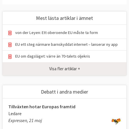
gemensamma lagstiftningen.
Att tillsammans med
EU-domstolen
se
till att EU-lagarna efterlevs.
Mest lästa artiklar i ämnet
Att företräda EU i internationella
sammanhang.
von der Leyen: Ett oberoende EU måste ta form
Kommissionärerna företräder EU
EU ett steg närmare barnskyddat internet – lanserar ny app
Kommissionen består av en kommissionär
EU om dagsläget: värre än 70-talets oljekris
från varje medlemsland. Dessa personer
arbetar för kommissionen och EU som
Visa fler artiklar +
helhet, och företräder alltså inte sina
respektive länders intressen. Den svenska
ledamoten i kommissionen är Jessika
Debatt i andra medier
Roswall (M) med ansvar för miljö,
vattenresiliens och en konkurrenskraftig
Tillväxten hotar Europas framtid
cirkulär ekonomi.
Ledare
Expressen, 21 maj
Generaldirektorat