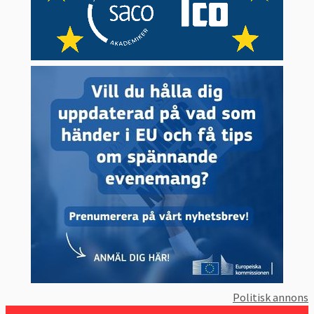
Vart femte år tillsätts en ny kommission av
Europaparlamentet. Den nuvarande
kommissionen där Ursula von der Leyen är
ordförande sitter till den 31 oktober 2029.
När en ny kommission ska väljas föreslår
medlemsländerna sina egna kandidater. När
parlamentet godkänt kommissionens
ordförande tar han eller hon, tillsammans
med EU-ländernas regeringar, fram förslag
på de övriga kommissionärerna. Dessa
måste godkännas av Europaparlamentet.
Europaparlamentet kan också avsätta EU-
kommissionen.
Kommissionen har sitt säte i Bryssel, men
Politisk annons
den har också verksamhet i Luxemburg, och