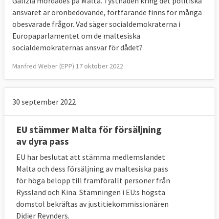
Galizia mördades på Malta. Tystnaden kring det politiska
ansvaret är öronbedövande, fortfarande finns för många
obesvarade frågor. Vad säger socialdemokraterna i
Europaparlamentet om de maltesiska
socialdemokraternas ansvar för dådet?
Manfred Weber (EPP) 17 oktober 2022
30 september 2022
EU stämmer Malta för försäljning
av dyra pass
EU har beslutat att stämma medlemslandet
Malta och dess försäljning av maltesiska pass
för höga belopp till framförallt personer från
Ryssland och Kina. Stämningen i EU:s högsta
domstol bekräftas av justitiekommissionären
Didier Reynders.