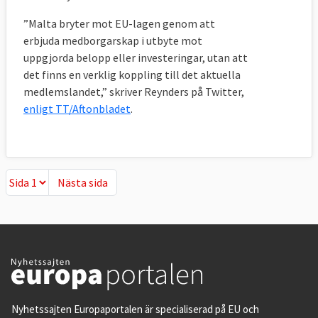
”Malta bryter mot EU-lagen genom att
erbjuda medborgarskap i utbyte mot
uppgjorda belopp eller investeringar, utan att
det finns en verklig koppling till det aktuella
medlemslandet,” skriver Reynders på Twitter,
enligt TT/Aftonbladet
.
Nästa sida
Nästa sida
Nyhetssajten Europaportalen är specialiserad på EU och